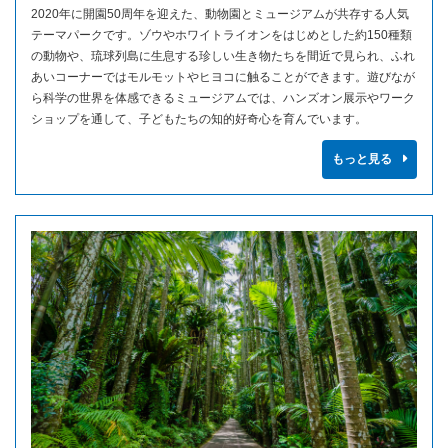
2020年に開園50周年を迎えた、動物園とミュージアムが共存する人気
テーマパークです。ゾウやホワイトライオンをはじめとした約150種類
の動物や、琉球列島に生息する珍しい生き物たちを間近で見られ、ふれ
あいコーナーではモルモットやヒヨコに触ることができます。遊びなが
ら科学の世界を体感できるミュージアムでは、ハンズオン展示やワーク
ショップを通して、子どもたちの知的好奇心を育んでいます。
もっと見る