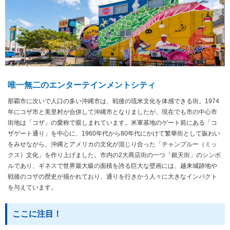
唯一無二のエンターテインメントシティ
那覇市に次いで人口の多い沖縄市は、戦後の琉米文化を体感できる街。1974
年にコザ市と美里村が合併して沖縄市となりましたが、現在でも市の中心市
街地は「コザ」の愛称で親しまれています。米軍基地のゲート前にある「コ
ザゲート通り」を中心に、1960年代から80年代にかけて繁華街として賑わい
をみせながら、沖縄とアメリカの文化が混じり合った「チャンプルー（ミッ
クス）文化」を作り上げました。市内の2大商店街の一つ「銀天街」のシンボ
ルであり、ギネスで世界最大級の面積を誇る巨大な壁画には、越来城跡地や
戦後のコザの歴史が描かれており、通りを行きかう人々に大きなインパクト
を与えています。
ここに注目！