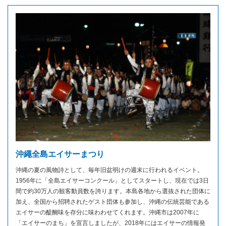
沖繩全島エイサーまつり
沖縄の夏の風物詩として、毎年旧盆明けの週末に行われるイベント。
1956年に「全島エイサーコンクール」としてスタートし、現在では3日
間で約30万人の観客動員数を誇ります。本島各地から選抜された団体に
加え、全国から招聘されたゲスト団体も参加し、沖縄の伝統芸能である
エイサーの醍醐味を存分に味わわせてくれます。沖縄市は2007年に
「エイサーのまち」を宣言しましたが、2018年にはエイサーの情報発