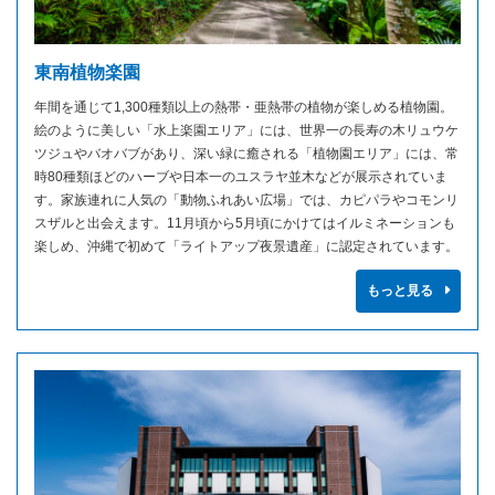
東南植物楽園
年間を通じて1,300種類以上の熱帯・亜熱帯の植物が楽しめる植物園。
絵のように美しい「水上楽園エリア」には、世界一の長寿の木リュウケ
ツジュやバオバブがあり、深い緑に癒される「植物園エリア」には、常
時80種類ほどのハーブや日本一のユスラヤ並木などが展示されていま
す。家族連れに人気の「動物ふれあい広場」では、カピパラやコモンリ
スザルと出会えます。11月頃から5月頃にかけてはイルミネーションも
楽しめ、沖縄で初めて「ライトアップ夜景遺産」に認定されています。
もっと見る