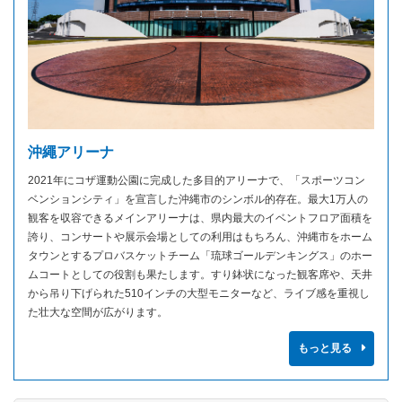
沖繩アリーナ
2021年にコザ運動公園に完成した多目的アリーナで、「スポーツコン
ベンションシティ」を宣言した沖縄市のシンボル的存在。最大1万人の
観客を収容できるメインアリーナは、県内最大のイベントフロア面積を
誇り、コンサートや展示会場としての利用はもちろん、沖縄市をホーム
タウンとするプロバスケットチーム「琉球ゴールデンキングス」のホー
ムコートとしての役割も果たします。すり鉢状になった観客席や、天井
から吊り下げられた510インチの大型モニターなど、ライブ感を重視し
た壮大な空間が広がります。
もっと見る