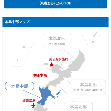
沖縄まるわかりTOP
本島中部マップ
本島北部
や
ん
ば
る
方面
美
ら
海水族館
沖縄本島
本島北部
本島中部
名
護・
美
ら
海水族館方面
那覇空港
本島北部