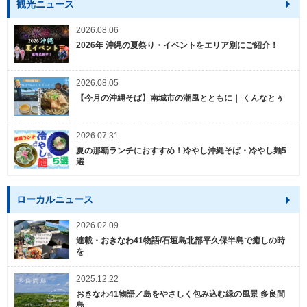
観光ニュース
2026.08.06
2026年 沖縄の夏祭り・イベントをエリア別にご紹介！
2026.08.05
【今月の沖縄そば】南城市の潮風とともに｜ くんなとぅ
2026.07.31
夏の那覇ランチにおすすめ！冷やし沖縄そば・冷やし麺5
選
ローカルニュース
2026.02.09
連載・おきなわ41物語/石垣島北部平久保半島で癒しの時
を
2025.12.22
おきなわ41物語／島をやさしく包み込む緑の風景 多良間
島