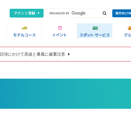
テナント登録
海外向けW
8日頃にかけて高波と暴風に厳重注意