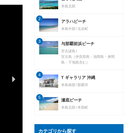
本島北部
2
アラハビーチ
本島中部
北谷町
3
与那覇前浜ビーチ
宮古諸島
宮古島（伊良部島・池間島・来間
島・下地島含む）
4
T ギャラリア 沖縄
本島南部
那覇市
5
瀬底ビーチ
本島北部
本部町
カテゴリから探す