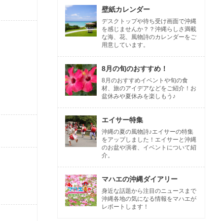
壁紙カレンダー
デスクトップや待ち受け画面で沖縄
を感じませんか？？沖縄らしさ満載
な海、花、風物詩のカレンダーをご
用意しています。
8月の旬のおすすめ！
8月のおすすめイベントや旬の食
材、旅のアイデアなどをご紹介！お
盆休みや夏休みを楽しもう♪
エイサー特集
沖縄の夏の風物詩♪エイサーの特集
をアップしました！エイサーと沖縄
のお盆や演者、イベントについて紹
介。
マハエの沖縄ダイアリー
身近な話題から注目のニュースまで
沖縄各地の気になる情報をマハエが
レポートします！