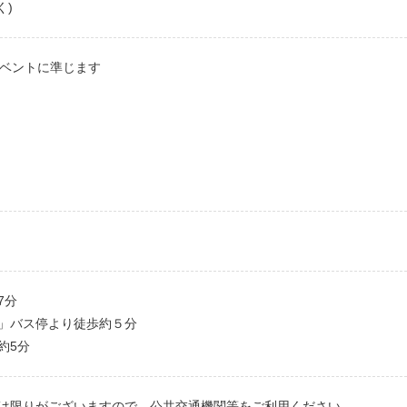
く)
催イベントに準じます
7分
」バス停より徒歩約５分
約5分
は限りがございますので、公共交通機関等をご利用ください。