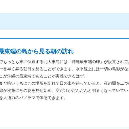
最東端の島から見る朝の訪れ
でもっとも東に位置する北大東島には「沖縄最東端の碑」が設置されて
一番早く昇る朝日を見ることができます。水平線上には一切の島影がな
こが沖縄の最東端であることが実感できるはず。
まだ暗いうちにこの場所を訪れて日の出を待っていると、夜の闇を二つ
線が次第にその姿を見せ始め、空だけがだんだんと明るくなっていてい
を大迫力のパノラマで体感できます。