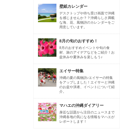
壁紙カレンダー
デスクトップや待ち受け画面で沖縄
を感じませんか？？沖縄らしさ満載
な海、花、風物詩のカレンダーをご
用意しています。
8月の旬のおすすめ！
8月のおすすめイベントや旬の食
材、旅のアイデアなどをご紹介！お
盆休みや夏休みを楽しもう♪
エイサー特集
沖縄の夏の風物詩♪エイサーの特集
をアップしました！エイサーと沖縄
のお盆や演者、イベントについて紹
介。
マハエの沖縄ダイアリー
身近な話題から注目のニュースまで
沖縄各地の気になる情報をマハエが
レポートします！