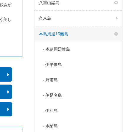
八重山諸島
砂浜が
久米島
く美し
本島周辺15離島
本島周辺離島
伊平屋島
野甫島
伊是名島
伊江島
水納島