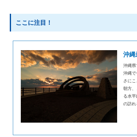
ここに注目！
沖縄
沖縄県
沖縄で
さにこ
朝方、
る水平
の訪れ