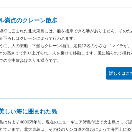
ル満点のクレーン散歩
絶壁に囲まれた北大東島には、船を接岸できる港がありません。そのた
み下ろしはクレーンによって行われます。
うに、人の乗船・下船もクレーン経由。定員12名の小さなゴンドラが
mの高さまで釣り上げられ、人を乗せて移動します。風に煽られて揺れ
での空中散歩はスリル満点です。
詳しくはこ
美しい海に囲まれた島
島はおよそ4800万年前、現在のニューギニア諸島付近で火山島として
れています。北大東島は、その後のサンゴ礁の隆起によって海面上に姿