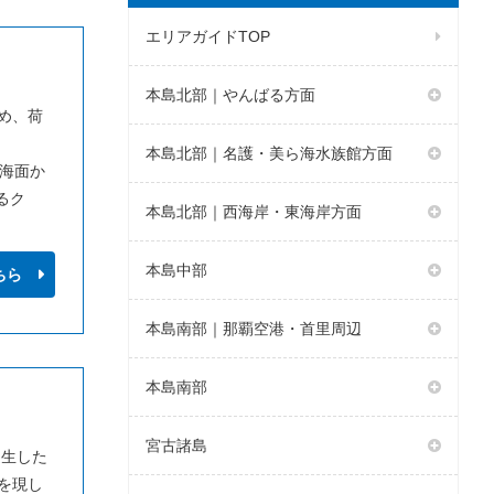
エリアガイドTOP
本島北部｜やんばる方面
め、荷
本島北部｜名護・美ら海水族館方面
、海面か
るク
本島北部｜西海岸・東海岸方面
本島中部
ちら
本島南部｜那覇空港・首里周辺
本島南部
宮古諸島
誕生した
を現し