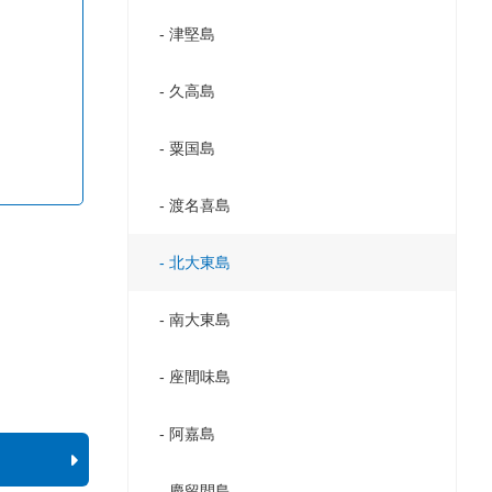
津堅島
久高島
粟国島
渡名喜島
北大東島
南大東島
座間味島
阿嘉島
慶留間島