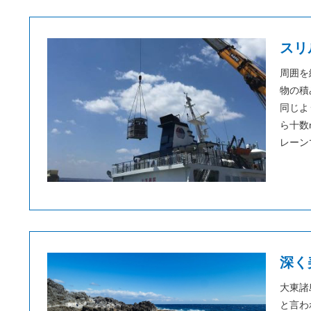
スリ
周囲を
物の積
同じよ
ら十数
レーン
深く
大東諸
と言わ