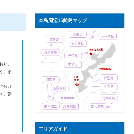
本島周辺15離島マップ
野甫島
伊平屋島
粟国島
伊是名島
美
ら
海水族館
渡名喜島
伊江島
水納島
おり、
沖縄本島
く、ま
那覇
津堅島
阿嘉島
空港
久高島
に分け
座間味島
き、朝
北大東島
慶良間諸島
慶留間島
渡嘉敷島
南大東島
エリアガイド