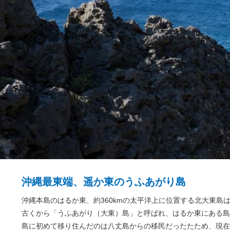
沖縄最東端、遥か東のうふあがり島
沖縄本島のはるか東、約360kmの太平洋上に位置する北大東島
古くから「うふあがり（大東）島」と呼ばれ、はるか東にある島
島に初めて移り住んだのは八丈島からの移民だったたため、現在