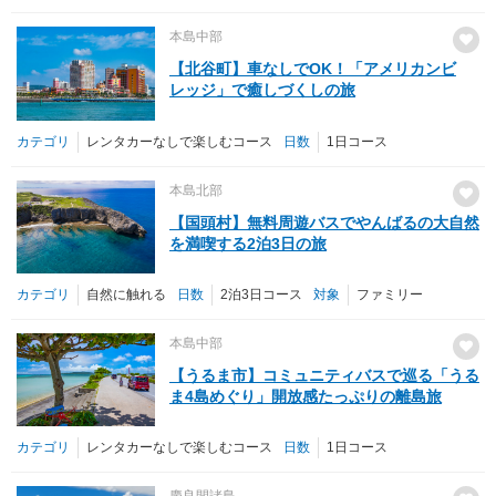
本島中部
【北谷町】車なしでOK！「アメリカンビ
レッジ」で癒しづくしの旅
カテゴリ
レンタカーなしで楽しむコース
日数
1日コース
本島北部
【国頭村】無料周遊バスでやんばるの大自然
を満喫する2泊3日の旅
カテゴリ
自然に触れる
日数
2泊3日コース
対象
ファミリー
本島中部
【うるま市】コミュニティバスで巡る「うる
ま4島めぐり」開放感たっぷりの離島旅
カテゴリ
レンタカーなしで楽しむコース
日数
1日コース