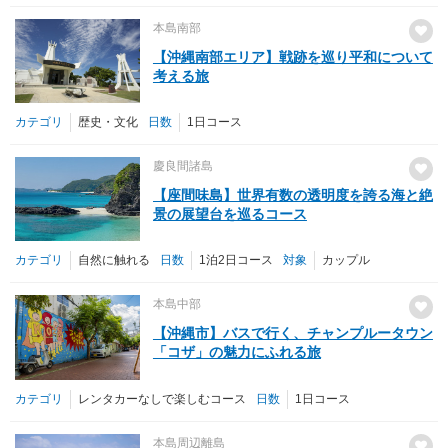
本島南部
【沖縄南部エリア】戦跡を巡り平和について
考える旅
カテゴリ
歴史・文化
日数
1日コース
慶良間諸島
【座間味島】世界有数の透明度を誇る海と絶
景の展望台を巡るコース
カテゴリ
自然に触れる
日数
1泊2日コース
対象
カップル
本島中部
【沖縄市】バスで行く、チャンプルータウン
「コザ」の魅力にふれる旅
カテゴリ
レンタカーなしで楽しむコース
日数
1日コース
本島周辺離島