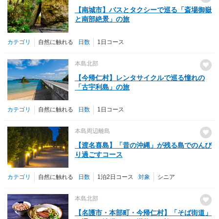
【南城市】バスとタクシーで巡る「斎場御嶽
と南部絶景」の旅
カテゴリ
自然に触れる
日数
1日コース
本島北部
【今帰仁村】レンタサイクルで巡る憧れの
「古宇利島」の旅
カテゴリ
自然に触れる
日数
1日コース
本島周辺離島
【渡名喜島】「昔の沖縄」が残る島でのんび
り過ごすコース
カテゴリ
自然に触れる
日数
1泊2日コース
対象
シニア
本島北部
【名護市・本部町・今帰仁村】「そば街道」