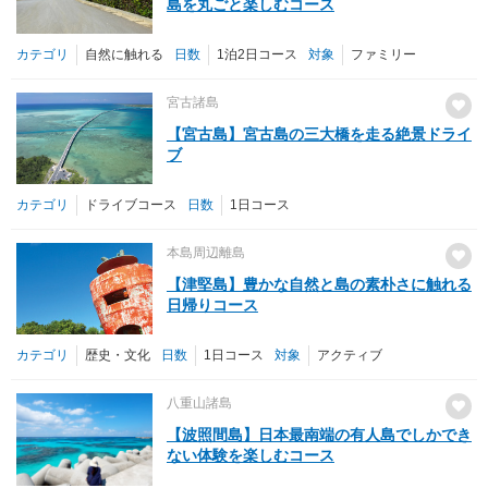
島を丸ごと楽しむコース
カテゴリ
自然に触れる
日数
1泊2日コース
対象
ファミリー
宮古諸島
【宮古島】宮古島の三大橋を走る絶景ドライ
ブ
カテゴリ
ドライブコース
日数
1日コース
本島周辺離島
【津堅島】豊かな自然と島の素朴さに触れる
日帰りコース
カテゴリ
歴史・文化
日数
1日コース
対象
アクティブ
八重山諸島
【波照間島】日本最南端の有人島でしかでき
ない体験を楽しむコース