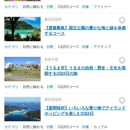
カテゴリ
自然に触れる
日数
2泊3日コース
対象
ファミリー
慶良間諸島
【渡嘉敷島】国立公園の豊かな海と緑を体感
するコース
カテゴリ
自然に触れる
日数
1泊2日コース
対象
アクティブ
本島中部
【うるま市】うるまの自然・歴史・文化を堪
能する2泊3日の旅
カテゴリ
自然に触れる
日数
2泊3日コース
慶良間諸島
【座間味村】いろいろな乗り物でアイランド
ホッピングを楽しむ2泊3日
カテゴリ
自然に触れる
日数
2泊3日コース
対象
カップル