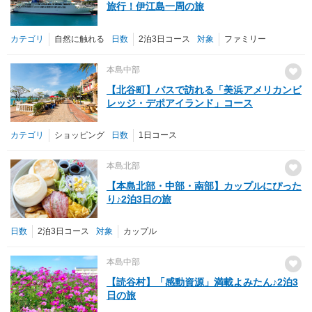
旅行！伊江島一周の旅
カテゴリ
自然に触れる
日数
2泊3日コース
対象
ファミリー
本島中部
【北谷町】バスで訪れる「美浜アメリカンビ
レッジ・デポアイランド」コース
カテゴリ
ショッピング
日数
1日コース
本島北部
【本島北部・中部・南部】カップルにぴった
り♪2泊3日の旅
日数
2泊3日コース
対象
カップル
本島中部
【読谷村】「感動資源」満載よみたん♪2泊3
日の旅