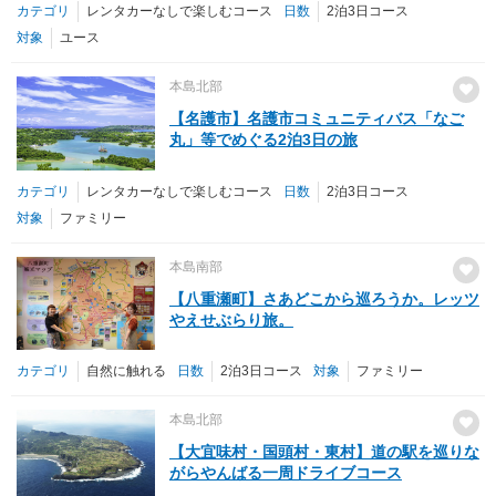
カテゴリ
レンタカーなしで楽しむコース
日数
2泊3日コース
対象
ユース
本島北部
【名護市】名護市コミュニティバス「なご
丸」等でめぐる2泊3日の旅
カテゴリ
レンタカーなしで楽しむコース
日数
2泊3日コース
対象
ファミリー
本島南部
【八重瀬町】さあどこから巡ろうか。レッツ
やえせぶらり旅。
カテゴリ
自然に触れる
日数
2泊3日コース
対象
ファミリー
本島北部
【大宜味村・国頭村・東村】道の駅を巡りな
がらやんばる一周ドライブコース