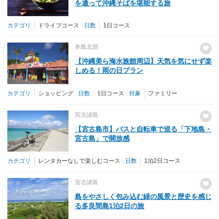
を通って沖縄そばを堪能する旅
カテゴリ
ドライブコース
日数
1日コース
本島北部
【沖縄美ら海水族館周辺】天気を気にせず楽
しめる！雨の日プラン
カテゴリ
ショッピング
日数
1日コース
対象
ファミリー
宮古諸島
【宮古島市】バスと自転車で巡る「下地島・
宮古島」で開放感
カテゴリ
レンタカーなしで楽しむコース
日数
1泊2日コース
宮古諸島
島をやさしく包み込む緑の風景と歴史を感じ
る多良間島1泊2日の旅