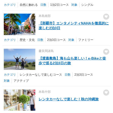
カテゴリ
自然に触れる
日数
1泊2日コース
対象
シングル
本島南部
【那覇市】エンタメシティNAHAを徹底的に
楽しむ2泊3日
カテゴリ
歴史・文化
日数
2泊3日コース
対象
ファミリー
慶良間諸島
【渡嘉敷島】海も山も楽しい！e-Bikeと徒
歩で巡る2泊3日の旅
カテゴリ
レンタカーなしで楽しむコース
日数
2泊3日コース
対象
アクティブ
本島中部
レンタカーなしで楽しむ！秋の沖縄旅