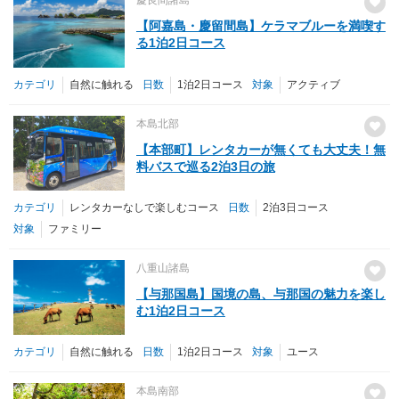
慶良間諸島
【阿嘉島・慶留間島】ケラマブルーを満喫す
る1泊2日コース
カテゴリ
自然に触れる
日数
1泊2日コース
対象
アクティブ
本島北部
【本部町】レンタカーが無くても大丈夫！無
料バスで巡る2泊3日の旅
カテゴリ
レンタカーなしで楽しむコース
日数
2泊3日コース
対象
ファミリー
八重山諸島
【与那国島】国境の島、与那国の魅力を楽し
む1泊2日コース
カテゴリ
自然に触れる
日数
1泊2日コース
対象
ユース
本島南部