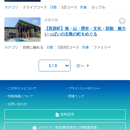
カテゴリ
ドライブコース
日数
1日コース
対象
カップル
本島中部
【西原町】海・山・歴史・文化・芸能 魅力
いっぱいの文教の町をめぐる
カテゴリ
自然に触れる
日数
2泊3日コース
対象
ファミリー
次へ
このサイトについて
プライバシーポリシー
情報掲載について
関連リンク
お問い合わせ
資料請求
メディア・観光事業者向け沖縄素材集