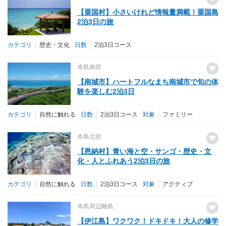
【粟国村】小さいけれど情報量満載！粟国島
2泊3日の旅
カテゴリ
歴史・文化
日数
2泊3日コース
本島南部
【南城市】ハートフルなまち南城市で旬の体
験を楽しむ2泊3日
カテゴリ
自然に触れる
日数
2泊3日コース
対象
ファミリー
本島北部
【恩納村】青い海と空・サンゴ・歴史・文
化・人とふれあう2泊3日の旅
カテゴリ
自然に触れる
日数
2泊3日コース
対象
アクティブ
本島周辺離島
【伊江島】ワクワク！ドキドキ！大人の修学