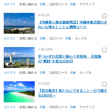
カテゴリ
自然に触れる
日数
1泊2日コース
対象
アクティブ
本島北部
【沖縄美ら海水族館周辺】沖縄本島北部のき
れいな海をとことん満喫コース
カテゴリ
自然に触れる
日数
1日コース
対象
カップル
八重山諸島
手つかずの北部と賑わう市街地 石垣島
の“素顔”を巡る2泊3日
カテゴリ
自然に触れる
日数
2泊3日コース
対象
カップル
宮古諸島
【宮古島市】私たちにできること～心で旅す
る2泊3日～
カテゴリ
自然に触れる
日数
2泊3日コース
対象
アクティブ