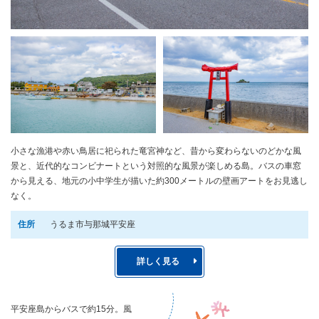
小さな漁港や赤い鳥居に祀られた竜宮神など、昔から変わらないのどかな風
景と、近代的なコンビナートという対照的な風景が楽しめる島。バスの車窓
から見える、地元の小中学生が描いた約300メートルの壁画アートをお見逃し
なく。
住所
うるま市与那城平安座
詳しく見る
平安座島からバスで約15分。風