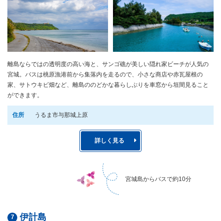
離島ならではの透明度の高い海と、サンゴ礁が美しい隠れ家ビーチが人気の
宮城。バスは桃原漁港前から集落内を走るので、小さな商店や赤瓦屋根の
家、サトウキビ畑など、離島ののどかな暮らしぶりを車窓から垣間見ること
ができます。
住所
うるま市与那城上原
詳しく見る
宮城島からバスで約10分
伊計島