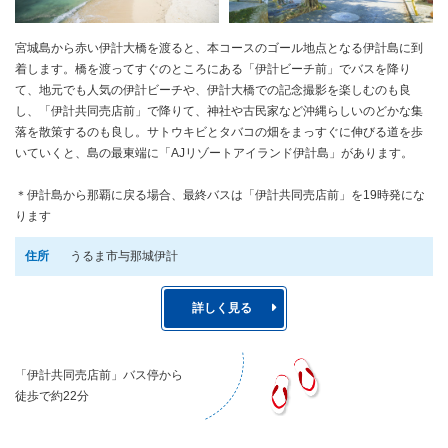
宮城島から赤い伊計大橋を渡ると、本コースのゴール地点となる伊計島に到
着します。橋を渡ってすぐのところにある「伊計ビーチ前」でバスを降り
て、地元でも人気の伊計ビーチや、伊計大橋での記念撮影を楽しむのも良
し、「伊計共同売店前」で降りて、神社や古民家など沖縄らしいのどかな集
落を散策するのも良し。サトウキビとタバコの畑をまっすぐに伸びる道を歩
いていくと、島の最東端に「AJリゾートアイランド伊計島」があります。
＊伊計島から那覇に戻る場合、最終バスは「伊計共同売店前」を19時発にな
ります
住所
うるま市与那城伊計
詳しく見る
「伊計共同売店前」バス停から
徒歩で約22分