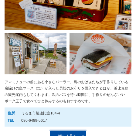
アマミチューの前にある小さなパーラー。島のおばぁたちが手作りしている
魔除けの島マース（塩）が入った貝殻のお守りを購入できるほか、浜比嘉島
の観光案内もしてくれます。次のバスを待つ時間に、手作りのぜんざいや
ポーク玉子で食べてひと休みするのもおすすめです。
住所
うるま市勝連比嘉104-4
TEL
080-6489-5617