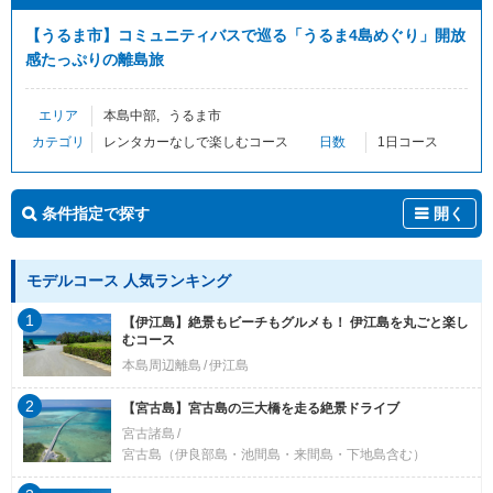
【うるま市】コミュニティバスで巡る「うるま4島めぐり」開放
感たっぷりの離島旅
エリア
本島中部
うるま市
カテゴリ
レンタカーなしで楽しむコース
日数
1日コース
条件指定で探す
開く
モデルコース 人気ランキング
1
【伊江島】絶景もビーチもグルメも！ 伊江島を丸ごと楽し
むコース
本島周辺離島
伊江島
2
【宮古島】宮古島の三大橋を走る絶景ドライブ
宮古諸島
宮古島（伊良部島・池間島・来間島・下地島含む）