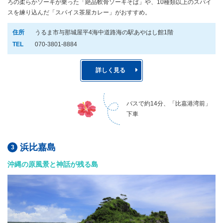
ろの柔らかソーキが乗った「絶品軟骨ソーキそば」や、10種類以上のスパイ
スを練り込んだ「スパイス茶屋カレー」がおすすめ。
住所
うるま市与那城屋平4海中道路海の駅あやはし館1階
TEL
070-3801-8884
詳しく見る
バスで約14分、「比嘉港湾前」
下車
浜比嘉島
沖縄の原風景と神話が残る島