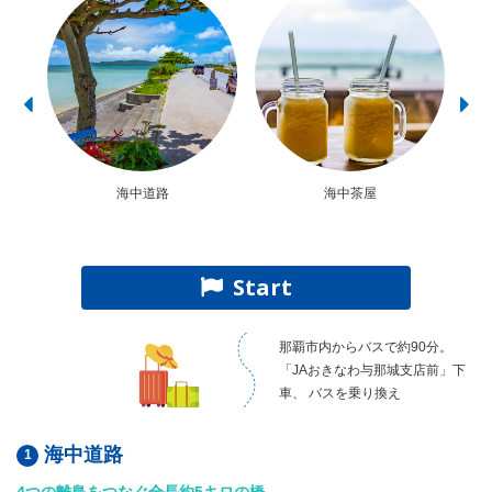
海中道路
海中茶屋
Start
那覇市内からバスで約90分。
「JAおきなわ与那城支店前」下
車、 バスを乗り換え
海中道路