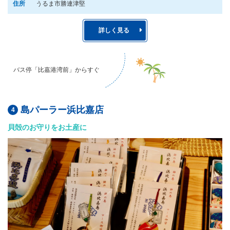
住所
うるま市勝連津堅
詳しく見る
バス停「比嘉港湾前」からすぐ
島パーラー浜比嘉店
貝殻のお守りをお土産に