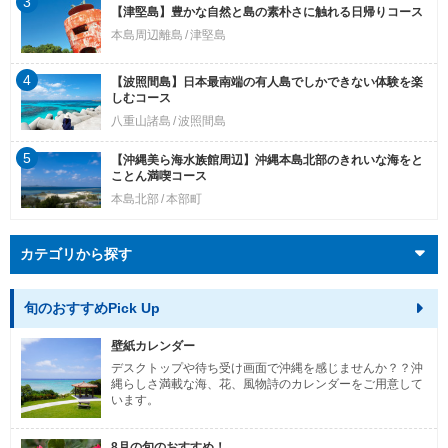
3
【津堅島】豊かな自然と島の素朴さに触れる日帰りコース
本島周辺離島
津堅島
4
【波照間島】日本最南端の有人島でしかできない体験を楽
しむコース
八重山諸島
波照間島
5
【沖縄美ら海水族館周辺】沖縄本島北部のきれいな海をと
ことん満喫コース
本島北部
本部町
カテゴリから探す
旬のおすすめPick Up
壁紙カレンダー
デスクトップや待ち受け画面で沖縄を感じませんか？？沖
縄らしさ満載な海、花、風物詩のカレンダーをご用意して
います。
8月の旬のおすすめ！