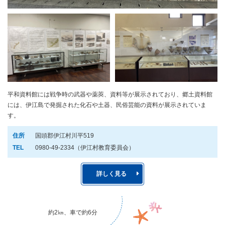
平和資料館には戦争時の武器や薬莢、資料等が展示されており、郷土資料館
には、伊江島で発掘された化石や土器、民俗芸能の資料が展示されていま
す。
住所
国頭郡伊江村川平519
TEL
0980-49-2334（伊江村教育委員会）
詳しく見る
約2㎞、車で約6分