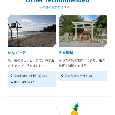
その他のおすすめスポット
伊江ビーチ
阿良御嶽
島一番の美しいビーチで、海水浴
かつての島の玄関口にある、旅の
とキャンプ生活を楽しむ。
無事を祈願する拝所
国頭郡伊江村東江前2439
国頭郡伊江村東江前
0980-49-5247