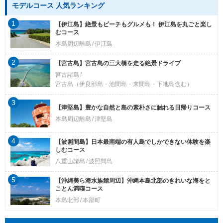
モデルコース 人気ランキング
1
【伊江島】絶景もビーチもグルメも！ 伊江島を丸ごと楽し
むコース
本島周辺離島
伊江島
2
【宮古島】宮古島の三大橋を走る絶景ドライブ
宮古諸島
宮古島（伊良部島・池間島・来間島・下地島含む）
3
【津堅島】豊かな自然と島の素朴さに触れる日帰りコース
本島周辺離島
津堅島
4
【波照間島】日本最南端の有人島でしかできない体験を楽
しむコース
八重山諸島
波照間島
5
【沖縄美ら海水族館周辺】沖縄本島北部のきれいな海をと
ことん満喫コース
本島北部
本部町