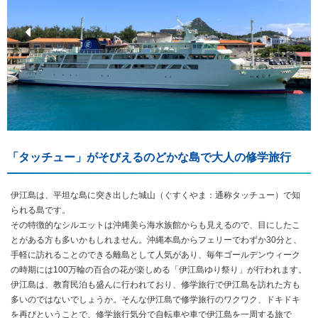
「タッチュー」がそびえるのどかな島で大人の修学旅行
伊江島は、平坦な島に突き出した城山（ぐすくやま：通称タッチュー）で知
られる島です。
その特徴的なシルエットは沖縄美ら海水族館からも見えるので、目にしたこ
とがある方も多いかもしれません。沖縄本島からフェリーでわずか30分と、
手軽に訪れることのできる離島として人気があり、毎年ゴールデンウィーク
の時期には100万輪の百合の花が楽しめる「伊江島ゆり祭り」が行われます。
伊江島は、教育民泊も盛んに行われており、修学旅行で伊江島を訪れた方も
多いのではないでしょうか。そんな伊江島で修学旅行のワクワク、ドキドキ
を再びということで、修学旅行気分で自転車や車で伊江島を一周する旅で