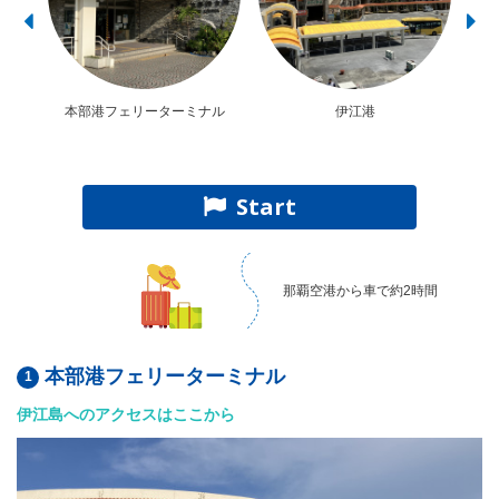
本部港フェリーターミナル
伊江港
一般
Start
那覇空港から車で約2時間
本部港フェリーターミナル
伊江島へのアクセスはここから