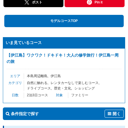
ポスト
Pin it
モデルコースTOP
いま見ているコース
【伊江島】ワクワク！ドキドキ！大人の修学旅行！伊江島一周
の旅
エリア
本島周辺離島
伊江島
カテゴリ
自然に触れる
レンタカーなしで楽しむコース
ドライブコース
歴史・文化
ショッピング
日数
2泊3日コース
対象
ファミリー
条件指定で探す
開く