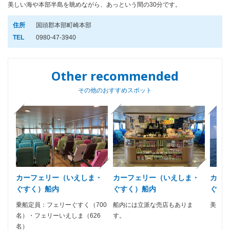
美しい海や本部半島を眺めながら、あっという間の30分です。
住所
国頭郡本部町崎本部
TEL
0980-47-3940
Other recommended
その他のおすすめスポット
カーフェリー（いえしま・
カーフェリー（いえしま・
カー
ぐすく）船内
ぐすく）船内
ぐす
乗船定員：フェリーぐすく（700
船内には立派な売店もありま
美しい
名）・フェリーいえしま（626
す。
名）