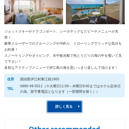
ジェットスキーやドラゴンボート、シーカヤックなどビーチメニューが充
実！
豪華クルーザーでのクルージングや沖釣り、トローリングでリッチな気分を
お約束！
スノーケリングやダイビング、水中観光船で色とりどりの海の中を覗いて見
て下さい！
多彩なアクティブメニューで伊江島の海を思いっきり楽しんで頂けます！
住所
国頭郡伊江村東江前1965
0980-49-5011（※火曜日11:00～木曜日9:00まではホテル定休日
TEL
の為、留守番電話となります（一部期間を除く））
詳しく見る
Other recommended