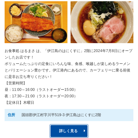
お食事処 はるまさ は、「伊江島のはにくすに」2階に2024年7月8日にオープ
ンしたお店です！
ボリュームたっぷりの定食にいろんな味、食感、喉越しが楽しめるラーメン
とバリエーション豊かです。伊江港内にあるので、カーフェリーに乗る前後
に是非お立ち寄りください！
【営業時間】
昼：11:00～16:00（ラストオーダー15:00）
夜：17:30～21:00（ラストオーダー20:00）
【定休日】木曜日
住所
国頭郡伊江村字川平519-3 伊江島はにくすに2階
詳しく見る