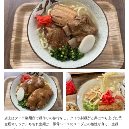
店主はタイラ製麺所で麺作りの修行をし、タイラ製麺所と共に作り上げた黄
金屋オリジナルちぢれ生麺は、豚骨ベースのスープとの相性が良く、生麺・