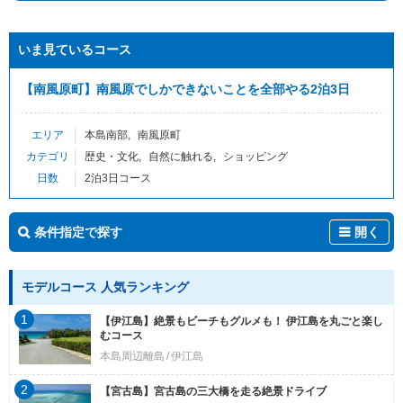
いま見ているコース
【南風原町】南風原でしかできないことを全部やる2泊3日
エリア
本島南部
南風原町
カテゴリ
歴史・文化
自然に触れる
ショッピング
日数
2泊3日コース
条件指定で探す
開く
モデルコース 人気ランキング
1
【伊江島】絶景もビーチもグルメも！ 伊江島を丸ごと楽し
むコース
本島周辺離島
伊江島
2
【宮古島】宮古島の三大橋を走る絶景ドライブ