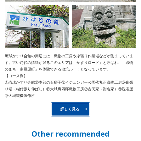
琉球かすり会館の周辺には、織物の工房や糸張り作業場などが集まっていま
す。古い時代の情緒が残るこのエリアは「かすりロード」と呼ばれ、「織物
のまち・南風原町」を体験できる散策ルートとなっています。
【コース例】
①琉球かすり会館②本部の石獅子③イジュンガー公園④丸正織物工房⑤糸張
り場（糊付張り伸ばし）⑥大城廣四郎織物工房⑦古民家（謝名家）⑧洗濯屋
⑨大城織機製作所
詳しく見る
Other recommended