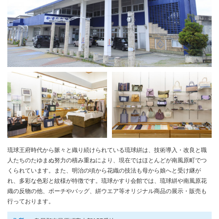
琉球王府時代から脈々と織り続けられている琉球絣は、技術導入・改良と職
人たちのたゆまぬ努力の積み重ねにより、現在ではほとんどが南風原町でつ
くられています。また、明治の頃から花織の技法も母から娘へと受け継が
れ、多彩な色彩と紋様が特徴です。琉球かすり会館では、琉球絣や南風原花
織の反物の他、ポーチやバッグ、絣ウエア等オリジナル商品の展示・販売も
行っております。