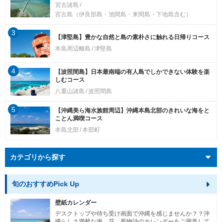
宮古諸島
宮古島（伊良部島・池間島・来間島・下地島含む）
3
【津堅島】豊かな自然と島の素朴さに触れる日帰りコース
本島周辺離島
津堅島
4
【波照間島】日本最南端の有人島でしかできない体験を楽
しむコース
八重山諸島
波照間島
5
【沖縄美ら海水族館周辺】沖縄本島北部のきれいな海をと
ことん満喫コース
本島北部
本部町
カテゴリから探す
旬のおすすめPick Up
壁紙カレンダー
デスクトップや待ち受け画面で沖縄を感じませんか？？沖
縄らしさ満載な海、花、風物詩のカレンダーをご用意して