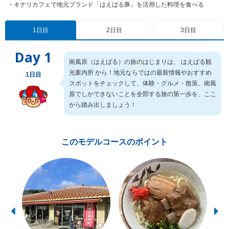
・キナリカフェで地元ブランド「はえばる豚」を活用した料理を食べる
1日目
2日目
3日目
Day 1
南風原（はえばる）の旅のはじまりは、 はえばる観
光案内所 から！地元ならではの最新情報やおすすめ
1日目
スポットをチェックして、体験・グルメ・散策、南風
原でしかできないことを全部する旅の第一歩を、ここ
から踏み出しましょう！
このモデルコースのポイント