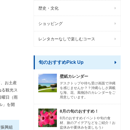
歴史・文化
ショッピング
レンタカーなしで楽しむコース
旬のおすすめPick Up
壁紙カレンダー
て、お土産
デスクトップや待ち受け画面で沖縄
を感じませんか？？沖縄らしさ満載
ねる観光ス
な海、花、風物詩のカレンダーをご
日曜日（雨
用意しています。
ル」を開
8月の旬のおすすめ！
8月のおすすめイベントや旬の食
材、旅のアイデアなどをご紹介！お
街振興組
盆休みや夏休みを楽しもう♪