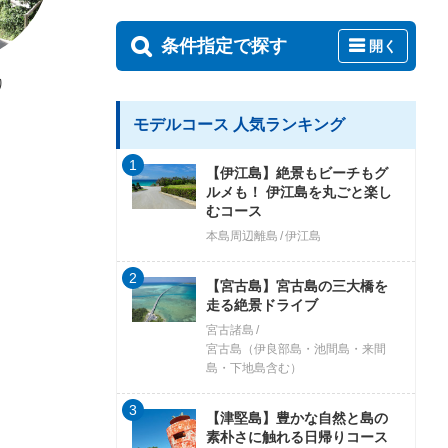
条件指定で探す
開く
り
シーサイドドライブイン
星空浴 to 宙（そら
モデルコース 人気ランキング
1
【伊江島】絶景もビーチもグ
ルメも！ 伊江島を丸ごと楽し
むコース
本島周辺離島
伊江島
2
【宮古島】宮古島の三大橋を
走る絶景ドライブ
宮古諸島
宮古島（伊良部島・池間島・来間
島・下地島含む）
3
【津堅島】豊かな自然と島の
素朴さに触れる日帰りコース