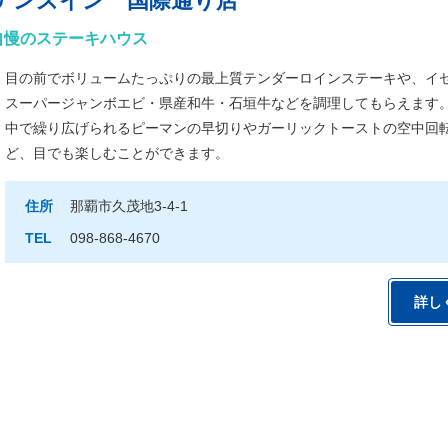
テンズイン 国際通り店
自慢のステーキハウス
目の前でボリュームたっぷりの最上質テンダーロインステーキや、イ
スーパージャンボエビ・県産和牛・石垣牛などを調理してもらえます
中で繰り広げられるピーマンの早切りやガーリックトーストの空中回
ど、目でも楽しむことができます。
住所
那覇市久茂地3-4-1
TEL
098-868-4670
詳し