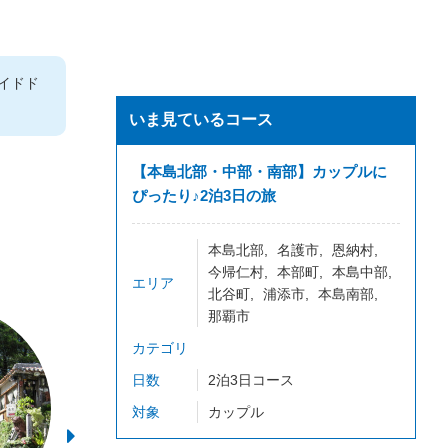
イドド
いま見ているコース
【本島北部・中部・南部】カップルに
ぴったり♪2泊3日の旅
本島北部
名護市
恩納村
今帰仁村
本部町
本島中部
エリア
北谷町
浦添市
本島南部
那覇市
カテゴリ
日数
2泊3日コース
対象
カップル