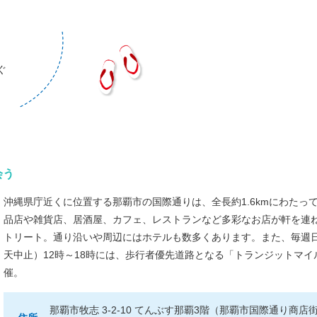
ぐ
会う
沖縄県庁近くに位置する那覇市の国際通りは、全長約1.6kmにわたっ
品店や雑貨店、居酒屋、カフェ、レストランなど多彩なお店が軒を連
トリート。通り沿いや周辺にはホテルも数多くあります。また、毎週
天中止）12時～18時には、歩行者優先道路となる「トランジットマイ
催。
那覇市牧志 3-2-10 てんぶす那覇3階（那覇市国際通り商店