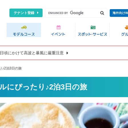
テナント登録
海外向けW
8日頃にかけて高波と暴風に厳重注意
♪2泊3日の旅
ルにぴったり♪2泊3日の旅