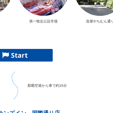
第一牧志公設市場
壺屋やちむん通
Start
那覇空港から車で約15分