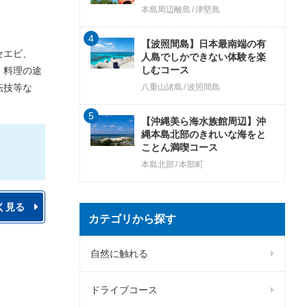
本島周辺離島
津堅島
4
【波照間島】日本最南端の有
セエビ、
人島でしかできない体験を楽
しむコース
。料理の途
転技等な
八重山諸島
波照間島
5
【沖縄美ら海水族館周辺】沖
縄本島北部のきれいな海をと
ことん満喫コース
本島北部
本部町
く見る
カテゴリから探す
自然に触れる
ドライブコース