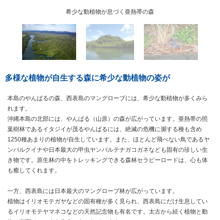
やんばるの森では貴重なヤンバルクイナを見られることも
希少な動植物が息づく亜熱帯の森
マングローブ林が広がる西表島
多様な植物が自生する森に希少な動植物の姿が
本島のやんばるの森、西表島のマングローブには、希少な動植物が多くみら
れます。
沖縄本島の北部には、やんばる（山原）の森が広がっています。亜熱帯の照
葉樹林であるイタジイが茂るやんばるには、絶滅の危機に瀕する種も含め
1250種あまりの植物が自生しています。また、ほとんど飛べない鳥であるヤ
ンバルクイナや日本最大の甲虫ヤンバルテナガコガネなども固有の珍しい生
き物です。原生林の中をトレッキングできる森林セラピーロードは、心も体
も癒してくれます。
一方、西表島には日本最大のマングローブ林が広がっています。
植物はイリオモテガヤなどの固有種が多く見られ、西表島にだけ生息してい
るイリオモテヤマネコなどの天然記念物も有名です。太古から続く植物と動