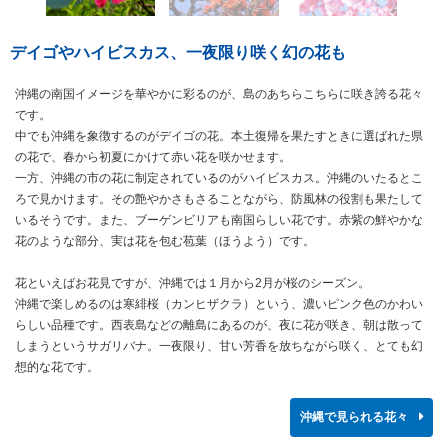
デイゴやハイビスカス、一夜限り咲く幻の花も
沖縄の南国イメージを華やかに彩るのが、島のあちらこちらに咲き誇る花々
です。
中でも沖縄を象徴するのがデイゴの花。本土復帰を果たすときに選ばれた県
の花で、春から初夏にかけて赤い花を咲かせます。
一方、沖縄の市の花に制定されているのがハイビスカス。沖縄のいたるとこ
ろで見かけます。その艶やかさもさることながら、防風林の役割も果たして
いるそうです。また、ブーゲンビリアも南国らしい花です。赤紫の鮮やかな
花のような部分、実は花を包む苞葉（ほうよう）です。
花といえばお花見ですが、沖縄では１月から2月が桜のシーズン。
沖縄で楽しめるのは寒緋桜（カンヒザクラ）という、濃いピンク色のかわい
らしい品種です。西表島などの離島にあるのが、夜に花が咲き、朝は散って
しまうというサガリバナ。一夜限り、甘い芳香を放ちながら咲く、とても幻
想的な花です。
沖縄で見られる花々