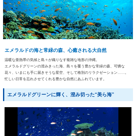
エメラルドの海と常緑の森、心癒される大自然
温暖な亜熱帯の気候と島々が織りなす複雑な地形の沖縄。
エメラルドグリーンの澄みきった海、島々を覆う豊かな常緑の森、可憐な
花々、いまにも手に届きそうな星空、そして格別のリラクゼーション……。
忙しい日常を忘れさせてくれる豊かな自然にあふれています。
エメラルドグリーンに輝く、澄み切った“美ら海”