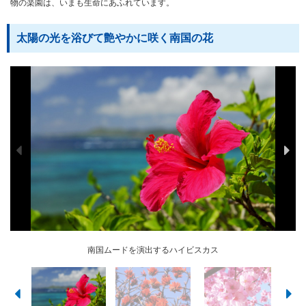
物の楽園は、いまも生命にあふれています。
太陽の光を浴びて艶やかに咲く南国の花
濃いピンク色のカンヒザクラは1～2月が見頃
南国ムードを演出するハイビスカス
鮮やかな朱色の県花・デイゴの花
一夜限り花を咲かせるサガリバナ