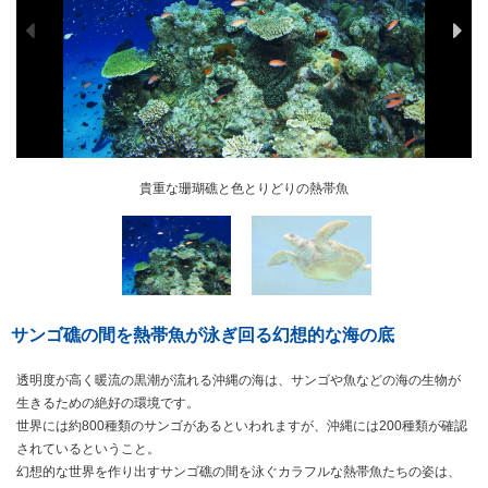
運が良ければ貴重なウミガメに出会えることも！
貴重な珊瑚礁と色とりどりの熱帯魚
サンゴ礁の間を熱帯魚が泳ぎ回る幻想的な海の底
透明度が高く暖流の黒潮が流れる沖縄の海は、サンゴや魚などの海の生物が
生きるための絶好の環境です。
世界には約800種類のサンゴがあるといわれますが、沖縄には200種類が確認
されているということ。
幻想的な世界を作り出すサンゴ礁の間を泳ぐカラフルな熱帯魚たちの姿は、