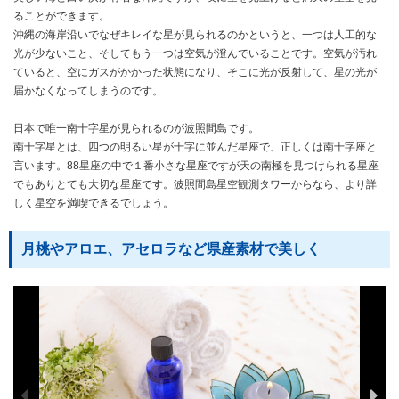
ることができます。
沖縄の海岸沿いでなぜキレイな星が見られるのかというと、一つは人工的な
光が少ないこと、そしてもう一つは空気が澄んでいることです。空気が汚れ
ていると、空にガスがかかった状態になり、そこに光が反射して、星の光が
届かなくなってしまうのです。
日本で唯一南十字星が見られるのが波照間島です。
南十字星とは、四つの明るい星が十字に並んだ星座で、正しくは南十字座と
言います。88星座の中で１番小さな星座ですが天の南極を見つけられる星座
でもありとても大切な星座です。波照間島星空観測タワーからなら、より詳
しく星空を満喫できるでしょう。
月桃やアロエ、アセロラなど県産素材で美しく