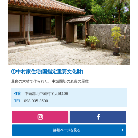
①中村家住宅(国指定重要文化財)
最良の木材で作られた、中城間切の豪農の屋敷
住所
中頭郡北中城村字大城106
TEL
098-935-3500
詳細ページを見る