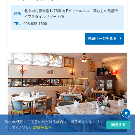
北中城村喜舎場1478番地 EMウェルネス 暮らしの発酵ラ
住所
イフスタイルリゾート内
TEL
098-935-1500
詳細ページを見る
Cookie使用にご同意いただける場合は、同意ボタンをクリッ
同意する
クしてください。
詳細を見る