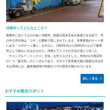
沖縄市ってどんなところ？
那覇市に次いで人口の多い沖縄市。戦後の琉米文化を体感できる街で、市
の中心市街地は「コザ」の愛称で親しまれています。米軍基地のゲート前
にある「コザゲート通り」を中心に、1960年代から80年代にかけて繁華
街として賑わいをみせながら、沖縄とアメリカの文化が混じり合った
「チャンプルー（ミックス）文化」を作り上げました。市内の2大商店街
の一つ「銀天街」のシンボルであり、ギネスで世界最大級の面積を誇る巨
大な壁画には、越来城跡地や戦後のコザの歴史が描かれています。
詳しく見る
おすすめ観光スポット