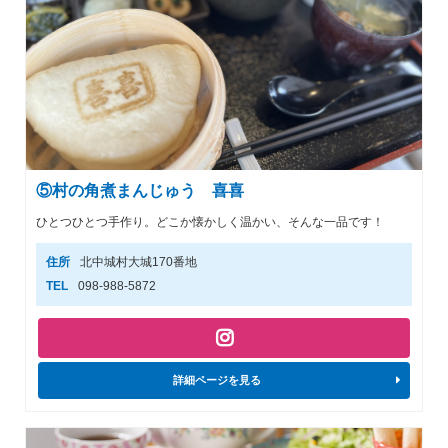
⑤村の角煮まんじゅう 喜喜
ひとつひとつ手作り。どこか懐かしく温かい、そんな一品です！
住所
北中城村大城170番地
TEL
098-988-5872
詳細ページを見る