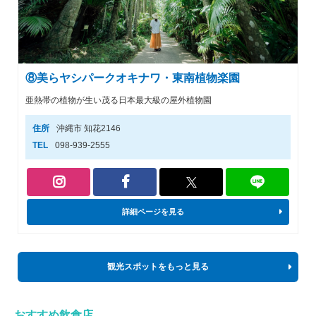
⑧美らヤシパークオキナワ・東南植物楽園
亜熱帯の植物が生い茂る日本最大級の屋外植物園
住所
沖縄市 知花2146
TEL
098-939-2555
詳細ページを見る
観光スポットをもっと見る
おすすめ飲食店