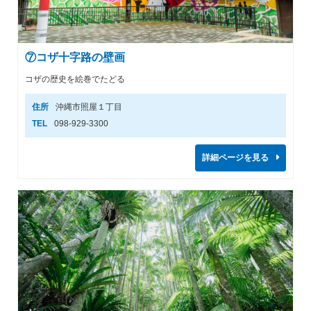
⑦コザ十字路の壁画
コザの歴史を絵巻でたどる
住所
沖縄市照屋１丁目
TEL
098-929-3300
詳細ページを見る