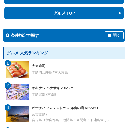
グルメ TOP
条件指定で探す
開く
グルメ 人気ランキング
1
大東寿司
本島周辺離島
南大東島
2
オキナワ ハナサキマルシェ
本島北部
本部町
3
ビーチハウスレストラン 洋食の店 KISSHO
宮古諸島
宮古島（伊良部島・池間島・来間島・下地島含む）