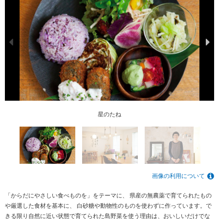
星のたね
星のたね
星のたね
画像の利用について
「からだにやさしい食べものを」をテーマに、 県産の無農薬で育てられたもの
や厳選した食材を基本に、 白砂糖や動物性のものを使わずに作っています。で
きる限り自然に近い状態で育てられた島野菜を使う理由は、おいしいだけでな