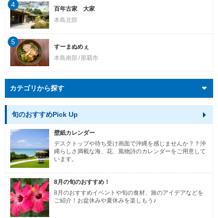
4
百年古家 大家
本島北部
5
すーまぬめぇ
本島南部
那覇市
カテゴリから探す
旬のおすすめPick Up
壁紙カレンダー
デスクトップや待ち受け画面で沖縄を感じませんか？？沖
縄らしさ満載な海、花、風物詩のカレンダーをご用意して
います。
8月の旬のおすすめ！
8月のおすすめイベントや旬の食材、旅のアイデアなどを
ご紹介！お盆休みや夏休みを楽しもう♪