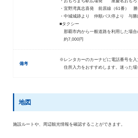
・おもろまち駅広場発 屋慶名おもろま
・宜野湾真志喜発 前原線（61番） 
・中城城跡より 仲順バス停より 与勝
■タクシー
那覇市内から一般道路を利用した場合
約7,000円
※レンタカーのカーナビに電話番号を入
備考
住所入力をおすすめします。迷った場
地図
施設ルートや、周辺観光情報を確認することができます。