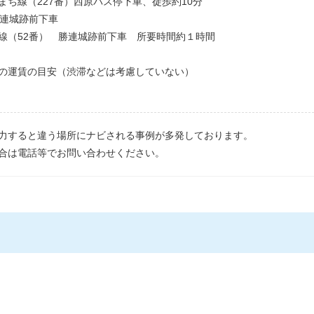
ち線（227番）西原バス停下車、徒歩約10分
勝連城跡前下車
線（52番） 勝連城跡前下車 所要時間約１時間
の運賃の目安（渋滞などは考慮していない）
力すると違う場所にナビされる事例が多発しております。
合は電話等でお問い合わせください。