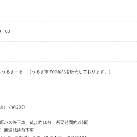
：00
店うるま～る （うるま市の特産品を販売しております。）
道）で約20分
原バス停下車、徒歩約10分 所要時間約2時間
番）勝連城跡前下車