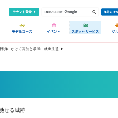
テナント登録
海外向けW
8日頃にかけて高波と暴風に厳重注意
馳せる城跡