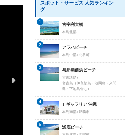
スポット・サービス 人気ランキン
グ
1
古宇利大橋
本島北部
2
アラハビーチ
本島中部
北谷町
3
与那覇前浜ビーチ
宮古諸島
宮古島（伊良部島・池間島・来間
島・下地島含む）
4
T ギャラリア 沖縄
本島南部
那覇市
5
瀬底ビーチ
本島北部
本部町