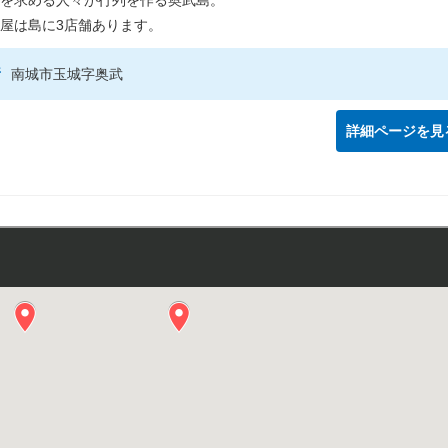
を求める人々が行列を作る奥武島。
屋は島に3店舗あります。
所
南城市玉城字奥武
詳細ページを見