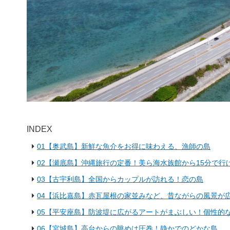
INDEX
01【奥武島】新鮮な魚介をお得に味わえる、漁師の島
02【瀬底島】沖縄旅行の定番！美ら海水族館から15分で行
03【古宇利島】全国からカップルが訪れる！恋の島
04【浜比嘉島】赤瓦屋根の家並みなど、昔ながらの風景が
05【平安座島】防波堤に広がるアートがまぶしい！個性的
06【宮城島】高台からの眺めは圧巻！静かでのどかな島