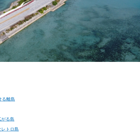
ける離島
広がる島
なレトロ島