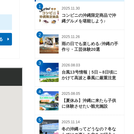
1
2025.11.30
コンビニの沖縄限定商品で沖
縄グルメを堪能しよう♪
2
2025.11.26
る
雨の日でも楽しめる♪沖縄の手
作り・工芸体験20選
3
2026.08.03
台風13号情報｜5日～8日頃に
かけて高波と暴風に厳重注意
4
2025.08.05
【夏休み】沖縄に来たら子供
に体験させたい観光施設
5
2025.11.14
冬の沖縄ってどうなの？冬な