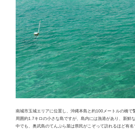
南城市玉城エリアに位置し、沖縄本島と約100メートルの橋で
周囲約1.7キロの小さな島ですが、島内には漁港があり、新鮮
中でも、奥武島のてんぷら屋は県民がこぞって訪れるほど有名