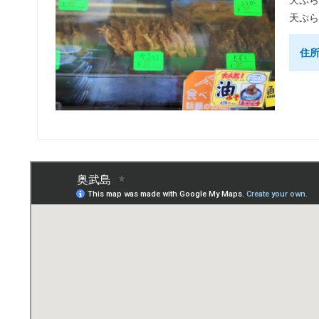
天ぷら
天ぷら
住