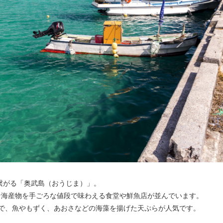
繋がる「奥武島（おうじま）」。
な海産物を手ごろな値段で味わえる食堂や鮮魚店が並んでいます。
で、魚やもずく、あおさなどの海藻を揚げた天ぷらが人気です。