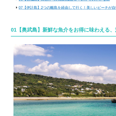
07【伊計島】2つの離島を経由して行く！美しいビーチが自
01【奥武島】新鮮な魚介をお得に味わえる