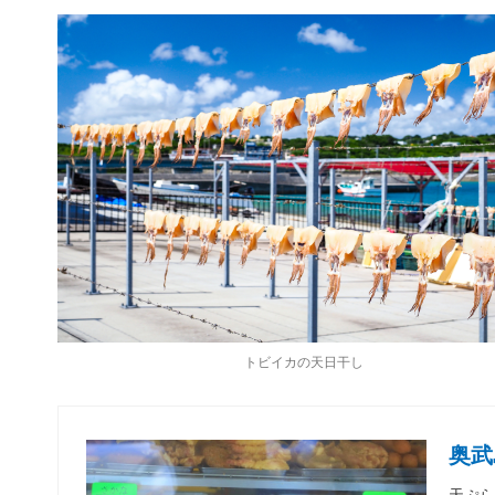
トビイカの天日干し
奥武