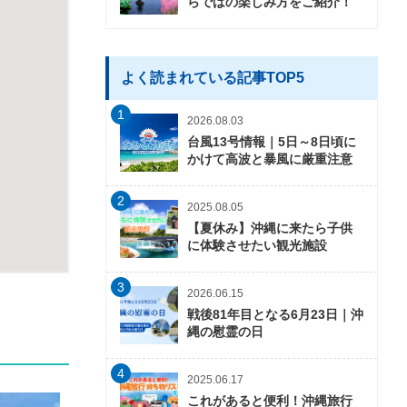
らではの楽しみ方をご紹介！
よく読まれている記事TOP5
1
2026.08.03
台風13号情報｜5日～8日頃に
かけて高波と暴風に厳重注意
2
2025.08.05
【夏休み】沖縄に来たら子供
に体験させたい観光施設
3
2026.06.15
戦後81年目となる6月23日｜沖
縄の慰霊の日
4
2025.06.17
これがあると便利！沖縄旅行