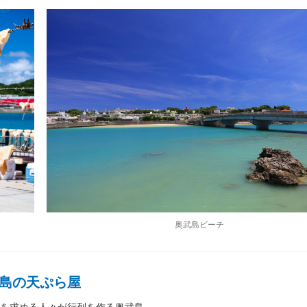
奥武島ビーチ
島の天ぷら屋