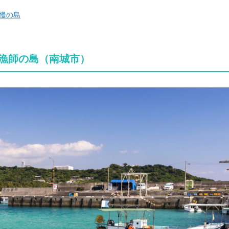
慢の島
、漁師の島（南城市）