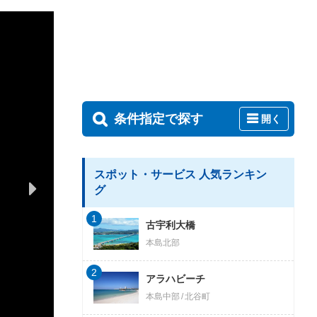
条件指定で探す
開く
スポット・サービス 人気ランキン
グ
1
古宇利大橋
本島北部
2
アラハビーチ
本島中部
北谷町