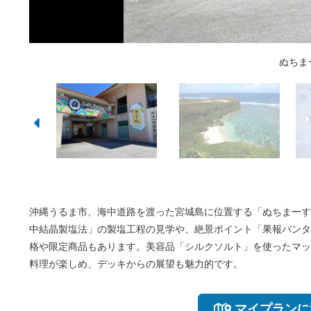
一番人気の「塩ソフ
2Fカフェでは塩
併設ショッ
海に囲まれ
美肌スキン
ぬちま
雪のよ
絶景
「
沖縄うるま市、海中道路を渡った宮城島に位置する「ぬちまーす
中結晶製塩法」の製塩工程の見学や、絶景ポイント「果報バンタ
格や限定商品もあります。美容品「シルクソルト」を使ったマッ
料理が楽しめ、デッキからの展望も魅力的です。
マイプランに