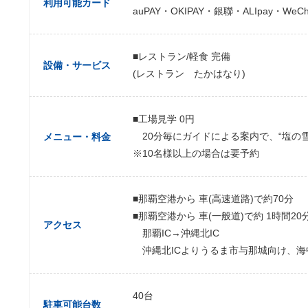
利用可能カード
auPAY・OKIPAY・銀聯・ALIpay・WeC
■レストラン/軽食 完備
設備・サービス
(レストラン たかはなり)
■工場見学 0円
20分毎にガイドによる案内で、“塩の雪
メニュー・料金
※10名様以上の場合は要予約
■那覇空港から 車(高速道路)で約70分
■那覇空港から 車(一般道)で約 1時間20
アクセス
那覇IC→沖縄北IC
沖縄北ICよりうるま市与那城向け、海
40台
駐車可能台数