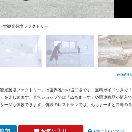
トクリーム」と「海空ソフトクリーム」
が際立つ料理やスウィーツが楽しめます
プ、ここだけの限定商品も、、、
た自然の風景をお楽しみください
ケア海塩「シルクソルト」体験
ーす観光製塩ファクトリー
うに振りつもる塩の製塩室
スポット「果報バンタ」
ぬちまーす」採塩の様子
画像の利
観光製塩ファクトリー」は世界唯一の塩工場です。無料ガイドつきで「
」を楽しめます。直営ショップでは「ぬちまーす」や関連商品が購入で
サージも体験できます。併設のレストランでは、ぬちまーすと沖縄の食
追加
お気に入り
お気に入りについて