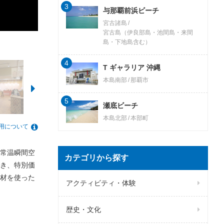
3
与那覇前浜ビーチ
宮古諸島
宮古島（伊良部島・池間島・来間
島・下地島含む）
4
T ギャラリア 沖縄
本島南部
那覇市
5
瀬底ビーチ
本島北部
本部町
用について
常温瞬間空
カテゴリから探す
き、特別価
材を使った
アクティビティ・体験
歴史・文化