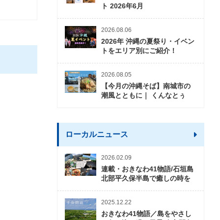
ト 2026年6月
2026.08.06
2026年 沖縄の夏祭り・イベン
トをエリア別にご紹介！
2026.08.05
【今月の沖縄そば】南城市の
潮風とともに｜ くんなとぅ
ローカルニュース
2026.02.09
連載・おきなわ41物語/石垣島
北部平久保半島で癒しの時を
2025.12.22
おきなわ41物語／島をやさし