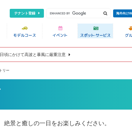
テナント登録
海外向けW
8日頃にかけて高波と暴風に厳重注意
トリー
ー
、絶景と癒しの一日をお楽しみください。