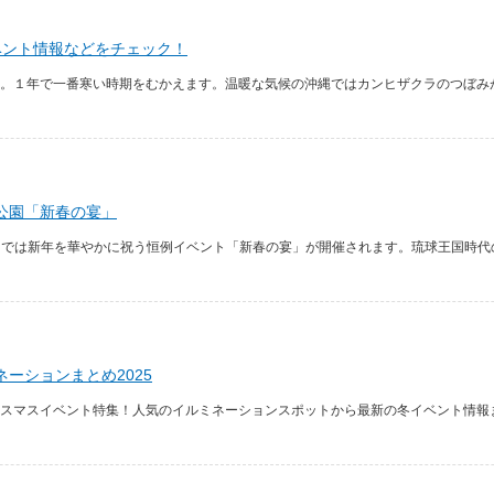
ベント情報などをチェック！
。１年で一番寒い時期をむかえます。温暖な気候の沖縄ではカンヒザクラのつぼみが
城公園「新春の宴」
公園では新年を華やかに祝う恒例イベント「新春の宴」が開催されます。琉球王国時代
ーションまとめ2025
スマスイベント特集！人気のイルミネーションスポットから最新の冬イベント情報ま