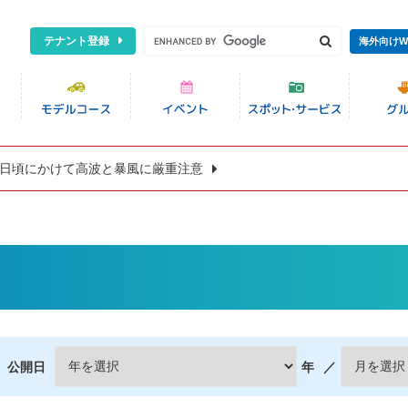
テナント登録
海外向けW
8日頃にかけて高波と暴風に厳重注意
公開日
年
／