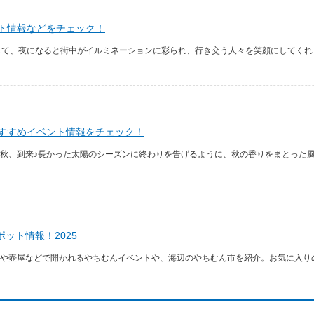
ント情報などをチェック！
して、夜になると街中がイルミネーションに彩られ、行き交う人々を笑顔にしてくれま
おすすめイベント情報をチェック！
秋、到来♪長かった太陽のシーズンに終わりを告げるように、秋の香りをまとった
ット情報！2025
や壺屋などで開かれるやちむんイベントや、海辺のやちむん市を紹介。お気に入り