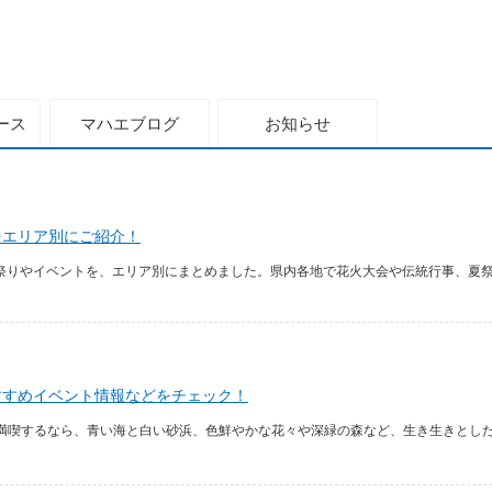
ース
マハエ
ブログ
お知らせ
トをエリア別にご紹介！
夏祭りやイベントを、エリア別にまとめました。県内各地で花火大会や伝統行事、夏祭
すすめイベント情報などをチェック！
満喫するなら、青い海と白い砂浜、色鮮やかな花々や深緑の森など、生き生きとし