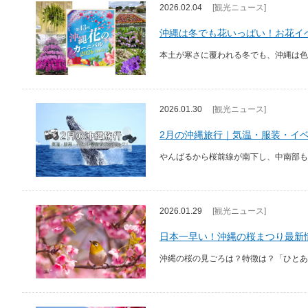
2026.02.04
[観光ニュース]
沖縄は冬でも花いっぱい！お花イベ
本土が寒さに覆われる冬でも、沖縄は色
2026.01.30
[観光ニュース]
2月の沖縄旅行｜気温・服装・イ
やんばるから桜前線が南下し、中南部も
2026.01.29
[観光ニュース]
日本一早い！沖縄の桜まつり最新情
沖縄の桜の見ごろは？特徴は？「ひとあ