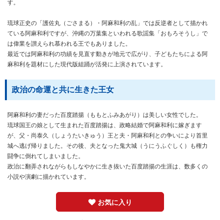
す。
琉球正史の「護佐丸（ごさまる）・阿麻和利の乱」では反逆者として描かれ
ている阿麻和利ですが、沖縄の万葉集といわれる歌謡集「おもろそうし」で
は偉業を讃えられ慕われる王でもありました。
最近では阿麻和利の功績を見直す動きが地元で広がり、子どもたちによる阿
麻和利を題材にした現代版組踊が活発に上演されています。
政治の命運と共に生きた王女
阿麻和利の妻だった百度踏揚（ももとふみあがり）は美しい女性でした。
琉球国王の娘として生まれた百度踏揚は、政略結婚で阿麻和利に嫁ぎます
が、父・尚泰久（しょうたいきゅう）王と夫・阿麻和利との争いにより首里
城へ逃げ帰りました。その後、夫となった鬼大城（うにうふぐしく）も権力
闘争に倒れてしまいました。
政治に翻弄されながらもしなやかに生き抜いた百度踏揚の生涯は、数多くの
小説や演劇に描かれています。
お気に入り