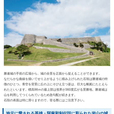
勝連城の手前の広場から、城の全景を正面から捉えることができます。
なだらかな曲線を描いてせり上がるように積み上げられた石垣は勝連城の特
徴のひとつ。青空を背景に丘の上にそびえ立つ姿は、巨大な帆船にたとえら
れたといいます。標高98ｍの最上部は視界が360度広がる景勝地。勝連城は
山を利用してつくられているため急勾配が続きます。
石段の表面は特に滑りますので、登る際にはご注意下さい。
地元に愛される英雄・阿麻和利伝説に彩られた岩山の城