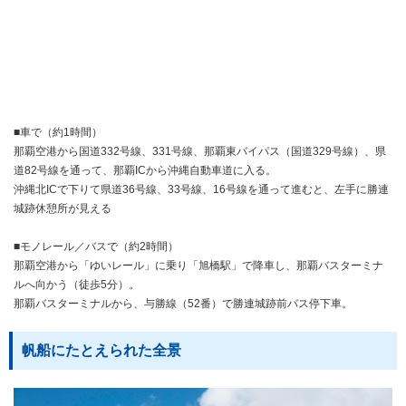
■車で（約1時間）
那覇空港から国道332号線、331号線、那覇東バイパス（国道329号線）、県
道82号線を通って、那覇ICから沖縄自動車道に入る。
沖縄北ICで下りて県道36号線、33号線、16号線を通って進むと、左手に勝連
城跡休憩所が見える
■モノレール／バスで（約2時間）
那覇空港から「ゆいレール」に乗り「旭橋駅」で降車し、那覇バスターミナ
ルへ向かう（徒歩5分）。
那覇バスターミナルから、与勝線（52番）で勝連城跡前バス停下車。
帆船にたとえられた全景