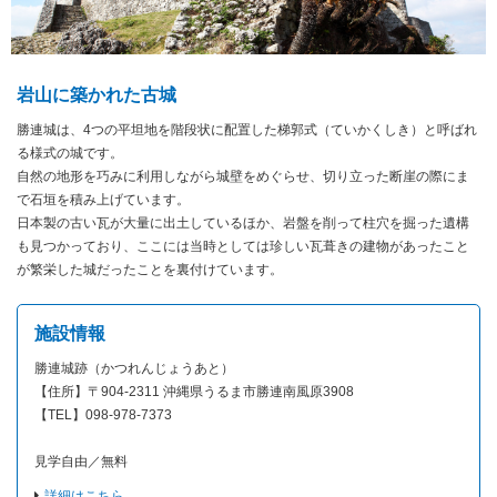
岩山に築かれた古城
勝連城は、4つの平坦地を階段状に配置した梯郭式（ていかくしき）と呼ばれ
る様式の城です。
自然の地形を巧みに利用しながら城壁をめぐらせ、切り立った断崖の際にま
で石垣を積み上げています。
日本製の古い瓦が大量に出土しているほか、岩盤を削って柱穴を掘った遺構
も見つかっており、ここには当時としては珍しい瓦葺きの建物があったこと
が繁栄した城だったことを裏付けています。
施設情報
勝連城跡（かつれんじょうあと）
【住所】〒904-2311 沖縄県うるま市勝連南風原3908
【TEL】098-978-7373
見学自由／無料
詳細はこちら