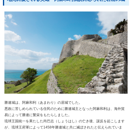
勝連城は、阿麻和利（あまわり）の居城でした。
悪政に苦しめられている住民のために勝連城主となった阿麻和利は、海外貿
易によって勝連に繁栄をもたらしました。
琉球王国統一を果たした尚巴志（しょうはし）の亡き後、謀反を起こします
が、琉球王府軍によって1458年勝連城と共に滅ぼされたと伝えられていま