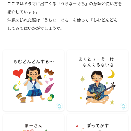
ここではドラマに出てくる「うちなーぐち」の意味と使い方を
紹介しています。
沖縄を訪れた際は「うちなーぐち」を使って「ちむどんどん」
してみてはいかがでしょうか。
「やるだけやったんだから大丈夫！まくとぅーそーけーな
「美味しいもの食べると、ちむどんどんする～」
んくるないさ」
「この沖縄そば、まーさん！」
（また問題起こして）「にーにーのぽってかすー」