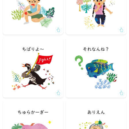
「明日はいよいよ決勝戦だね。ちばりよー！」
「珍しいの持っているね。それなんね？」
「しばらく見ないうちにちゅらかーぎーになったね」
「約束をまたすっぽかされた！ありえん！」