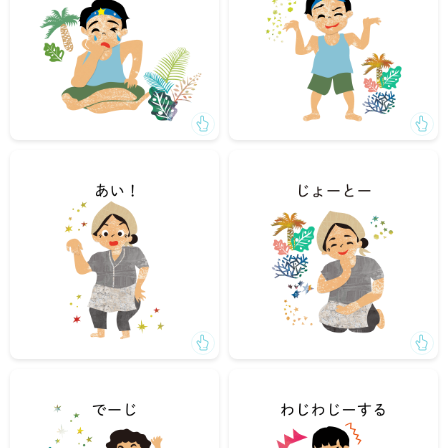
「あい！びっくりした！」
「その洋服、じょーとーだね」
「でーじびっくりした！」
（仕事がうまくいかず）「もう、わじわじーする」