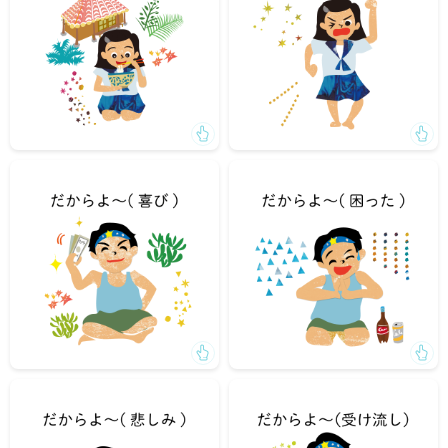
「なんかいいことあったらしいね」⇒「だからよ～」
「それ飲まないでって言ったのに」⇒「だからよ～」（も
（やった～）
う飲んでしまったんだよね）
「妹さん東京に行ってしまったね」⇒「だからよ～」（寂
「今日も暑いね～」⇒「だからよ～」（肯定でも否定でも
しい～）
ない、受け流す返事）