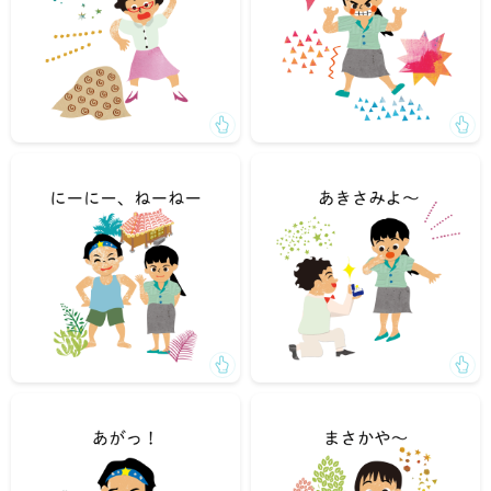
「にーにー、ねーねー、大好き」
「僕と結婚してください」⇒「あきさみよ～」
（転んでひざを擦りむいて）「あがっ！」
「オーディションに合格してるよ」⇒「まさかや～！」