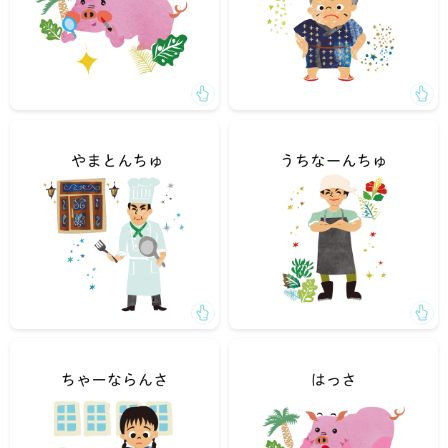
「あのレストランのシェフはやまとんちゅ」
「うちなーんちゅに人気の豆腐屋」
「もっと練習したいのに、家にはピアノがなくてちゃーな
「はっさ、もしかして食べられちゃう・・・？」
らんさ」