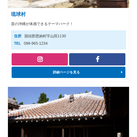
琉球村
昔の沖縄が体感できるテーマパーク！
住所
国頭郡恩納村字山田1130
TEL
098-965-1234
詳細ページを見る