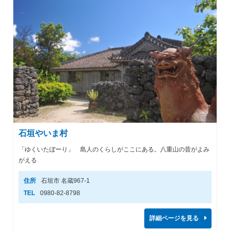
石垣やいま村
「ゆくいたぼーり」 島人のくらしがここにある。八重山の昔がよみ
がえる
住所
石垣市 名蔵967-1
TEL
0980-82-8798
詳細ページを見る