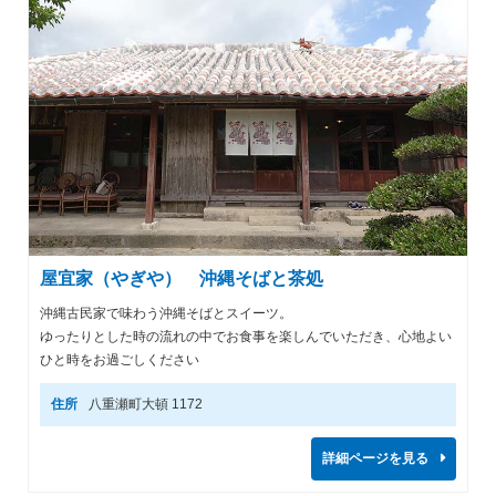
屋宜家（やぎや） 沖縄そばと茶処
沖縄古民家で味わう沖縄そばとスイーツ。
ゆったりとした時の流れの中でお食事を楽しんでいただき、心地よい
ひと時をお過ごしください
住所
八重瀬町大頓 1172
詳細ページを見る