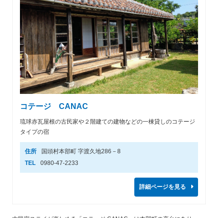
コテージ CANAC
琉球赤瓦屋根の古民家や２階建ての建物などの一棟貸しのコテージ
タイプの宿
住所
国頭村本部町 字渡久地286－8
TEL
0980-47-2233
詳細ページを見る