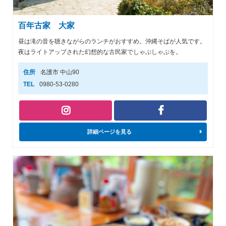
百年古家 大家
昼は滝の音を聴きながらのランチがおすすめ。沖縄そばが人気です。
夜はライトアップされた幻想的な古民家でしゃぶしゃぶを。
住所
名護市 中山90
TEL
0980-53-0280
詳細ページを見る