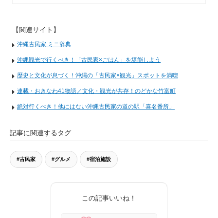
【関連サイト】
沖縄古民家 ミニ辞典
沖縄観光で行くべき！「古民家×ごはん」を堪能しよう
歴史と文化が息づく！沖縄の「古民家×観光」スポットを満喫
連載・おきなわ41物語／文化・観光が共存！のどかな竹富町
絶対行くべき！他にはない沖縄古民家の道の駅「喜名番所」
記事に関連するタグ
#古民家
#グルメ
#宿泊施設
この記事いいね！