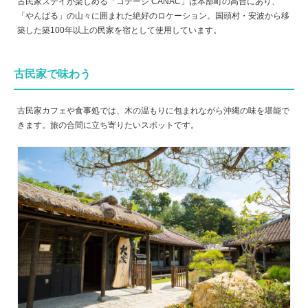
古民家ステイが楽しめる「コテージ CANAC」は本部町の高台にあり、
「やんばる」の山々に囲まれた絶好のロケーション。国頭村・安波から移
築した築100年以上の民家を宿として使用しています。
古民家で味わう
古民家カフェや食事処では、木の温もりに包まれながら沖縄の味を堪能で
きます。旅の合間に立ち寄りたいスポットです。