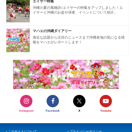
エイサー特集
沖縄の夏の風物詩♪エイサーの特集をアップしました！エ
イサーと沖縄のお盆や演者、イベントについて紹介。
マハエの沖縄ダイアリー
身近な話題から注目のニュースまで沖縄各地の気になる情
報をマハエがレポートします！
Instagram
Facebook
X
Youtube
このサイトについて
プライバシーポリシー