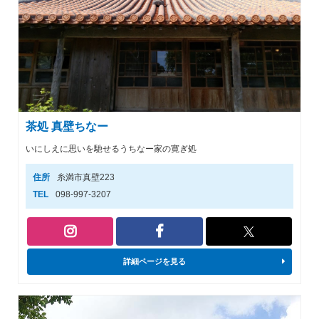
茶処 真壁ちなー
いにしえに思いを馳せるうちなー家の寛ぎ処
住所
糸満市真壁223
TEL
098-997-3207
詳細ページを見る