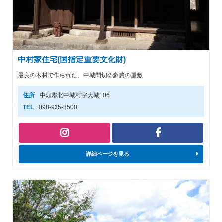
中村家住宅(国指定重要文化財)
最良の木材で作られた、中城間切の豪農の屋敷
住所
中頭郡北中城村字大城106
TEL
098-935-3500
詳細ページを見る