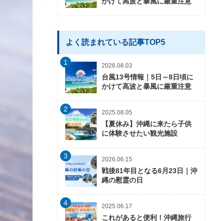
かけて高波と暴風に厳重注意
よく読まれている記事TOP5
1
2026.08.03
台風13号情報｜5日～8日頃に
かけて高波と暴風に厳重注意
2
2025.08.05
【夏休み】沖縄に来たら子供
に体験させたい観光施設
3
2026.06.15
戦後81年目となる6月23日｜沖
縄の慰霊の日
4
2025.06.17
これがあると便利！沖縄旅行