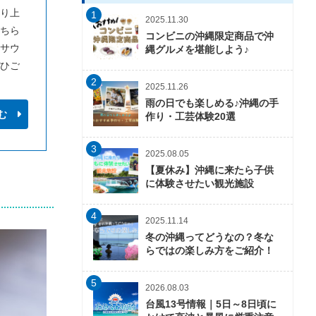
り上
1
2025.11.30
ちら
コンビニの沖縄限定商品で沖
サウ
縄グルメを堪能しよう♪
ひご
2
2025.11.26
雨の日でも楽しめる♪沖縄の手
む
作り・工芸体験20選
3
2025.08.05
【夏休み】沖縄に来たら子供
に体験させたい観光施設
4
2025.11.14
冬の沖縄ってどうなの？冬な
らではの楽しみ方をご紹介！
5
2026.08.03
台風13号情報｜5日～8日頃に