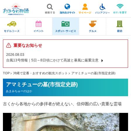
重要なお知らせ
2026.08.03
台風13号情報｜5日～8日頃にかけて高波と暴風に厳重注意
TOP
沖縄で定番・おすすめの観光スポット
アマミチューの墓(市指定史跡)
アマミチューの墓(市指定史跡)
あまみちゅーのはか
古くから各地からの参拝者が絶えない、信仰圏の広い貴重な霊場