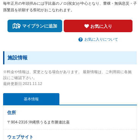
毎年正月の年頭拝みには字比嘉のノロ(祝女)が中心となり、豊穣・無病息災・子
孫繁昌を祈願する祭祀がおこなわれます。
マイプランに追加
お気に入り
お気に入りについて
施設情報
※料金や情報は、変更となる場合があります。 最新情報は、ご利用前に各施
設にご確認下さい。
最終更新日:2021.11.12
基本情報
住所
〒904-2316 沖縄県うるま市勝連比嘉
ウェブサイト