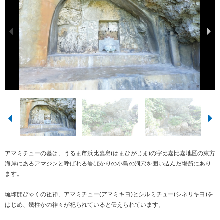
アマミチューの墓は、うるま市浜比嘉島(はまひがじま)の字比嘉比嘉地区の東方
海岸にあるアマジンと呼ばれる岩ばかりの小島の洞穴を囲い込んだ場所にあり
ます。
琉球開びゃくの祖神、アマミチュー(アマミキヨ)とシルミチュー(シネリキヨ)を
はじめ、幾柱かの神々が祀られていると伝えられています。