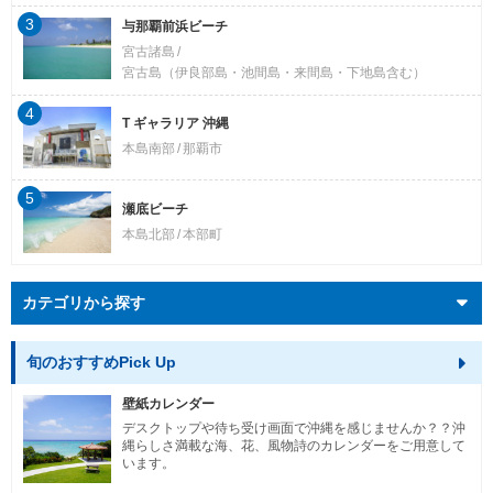
3
与那覇前浜ビーチ
宮古諸島
宮古島（伊良部島・池間島・来間島・下地島含む）
4
T ギャラリア 沖縄
本島南部
那覇市
5
瀬底ビーチ
本島北部
本部町
カテゴリから探す
旬のおすすめPick Up
壁紙カレンダー
デスクトップや待ち受け画面で沖縄を感じませんか？？沖
縄らしさ満載な海、花、風物詩のカレンダーをご用意して
います。