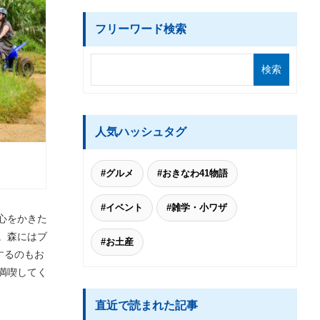
フリーワード検索
人気ハッシュタグ
#グルメ
#おきなわ41物語
#イベント
#雑学・小ワザ
心をかきた
。森にはブ
#お土産
するのもお
満喫してく
直近で読まれた記事