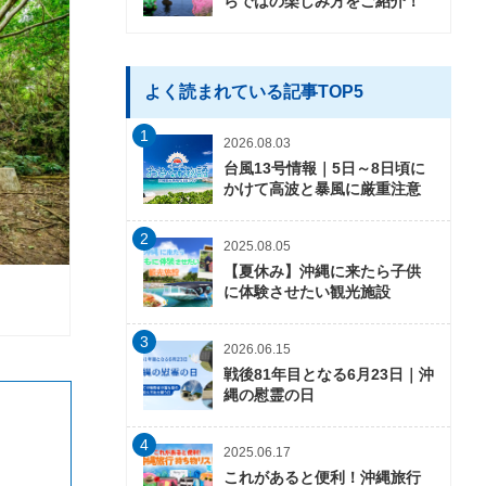
らではの楽しみ方をご紹介！
よく読まれている記事TOP5
1
2026.08.03
台風13号情報｜5日～8日頃に
かけて高波と暴風に厳重注意
2
2025.08.05
【夏休み】沖縄に来たら子供
に体験させたい観光施設
3
2026.06.15
戦後81年目となる6月23日｜沖
縄の慰霊の日
4
2025.06.17
これがあると便利！沖縄旅行