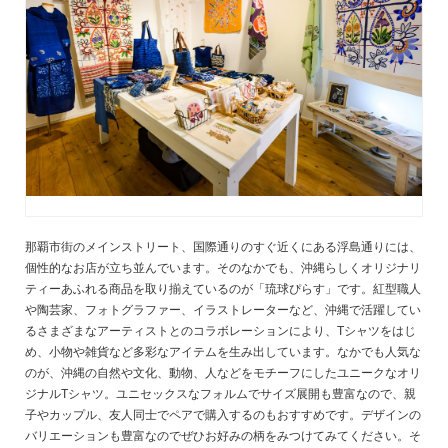
那覇市街のメインストリート、国際通りのすぐ近くにある浮島通りには、
個性的なお店が立ち並んでいます。そのなかでも、沖縄らしくオリジナリ
ティーあふれる商品を取り揃えているのが「琉球ぴらす」です。紅型職人
や陶芸家、フォトグラファー、イラストレーターなど、沖縄で活躍してい
るさまざまなアーティストとのコラボレーションにより、Tシャツをはじ
め、小物や雑貨など多彩なアイテムを生み出しています。なかでも人気な
のが、沖縄の自然や文化、動物、人などをモチーフにしたユニークなオリ
ジナルTシャツ。ユニセックスなフォルムでサイズ展開も豊富なので、親
子やカップル、友人同士でペアで購入するのもおすすめです。デザインの
バリエーションも豊富なのでぜひお好みの柄をみつけてみてください。そ