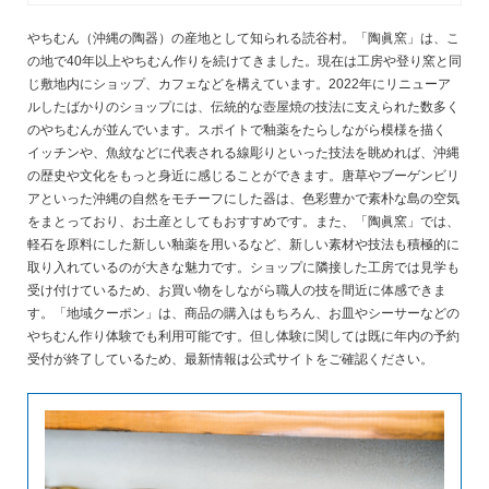
やちむん（沖縄の陶器）の産地として知られる読谷村。「陶眞窯」は、こ
の地で40年以上やちむん作りを続けてきました。現在は工房や登り窯と同
じ敷地内にショップ、カフェなどを構えています。2022年にリニューア
ルしたばかりのショップには、伝統的な壺屋焼の技法に支えられた数多く
のやちむんが並んでいます。スポイトで釉薬をたらしながら模様を描く
イッチンや、魚紋などに代表される線彫りといった技法を眺めれば、沖縄
の歴史や文化をもっと身近に感じることができます。唐草やブーゲンビリ
アといった沖縄の自然をモチーフにした器は、色彩豊かで素朴な島の空気
をまとっており、お土産としてもおすすめです。また、「陶眞窯」では、
軽石を原料にした新しい釉薬を用いるなど、新しい素材や技法も積極的に
取り入れているのが大きな魅力です。ショップに隣接した工房では見学も
受け付けているため、お買い物をしながら職人の技を間近に体感できま
す。「地域クーポン」は、商品の購入はもちろん、お皿やシーサーなどの
やちむん作り体験でも利用可能です。但し体験に関しては既に年内の予約
受付が終了しているため、最新情報は公式サイトをご確認ください。