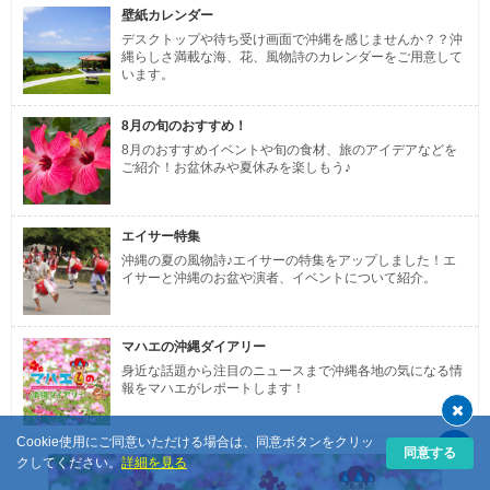
壁紙カレンダー
デスクトップや待ち受け画面で沖縄を感じませんか？？沖
縄らしさ満載な海、花、風物詩のカレンダーをご用意して
います。
8月の旬のおすすめ！
8月のおすすめイベントや旬の食材、旅のアイデアなどを
ご紹介！お盆休みや夏休みを楽しもう♪
エイサー特集
沖縄の夏の風物詩♪エイサーの特集をアップしました！エ
イサーと沖縄のお盆や演者、イベントについて紹介。
マハエの沖縄ダイアリー
身近な話題から注目のニュースまで沖縄各地の気になる情
報をマハエがレポートします！
Cookie使用にご同意いただける場合は、同意ボタンをクリッ
同意する
クしてください。
詳細を見る