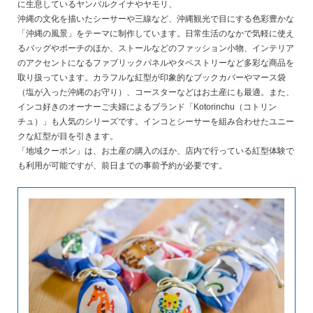
に生息しているヤンバルクイナやヤモリ、
沖縄の文化を描いたシーサーや三線など、沖縄観光で目にする色彩豊かな
「沖縄の風景」をテーマに制作しています。日常生活のなかで気軽に使え
るバッグやポーチのほか、ストールなどのファッション小物、インテリア
のアクセントになるファブリックパネルやタペストリーなど多彩な商品を
取り扱っています。カラフルな紅型が印象的なブックカバーやマース袋
（塩が入った沖縄のお守り）、コースターなどはお土産にも最適。また、
インコ好きのオーナーご夫婦によるブランド「Kotorinchu（コトリン
チュ）」も人気のシリーズです。インコとシーサーを組み合わせたユニー
クな紅型が目を引きます。
「地域クーポン」は、お土産の購入のほか、店内で行っている紅型体験で
も利用が可能ですが、前日までの事前予約が必要です。