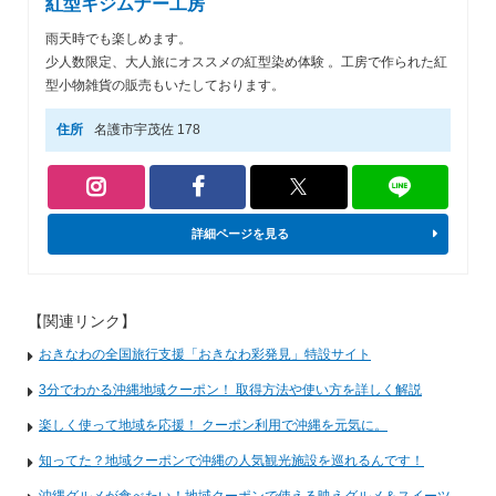
紅型キジムナー工房
雨天時でも楽しめます。
少人数限定、大人旅にオススメの紅型染め体験 。工房で作られた紅
型小物雑貨の販売もいたしております。
住所
名護市宇茂佐 178
詳細ページを見る
【関連リンク】
おきなわの全国旅行支援「おきなわ彩発見」特設サイト
3分でわかる沖縄地域クーポン！ 取得方法や使い方を詳しく解説
楽しく使って地域を応援！ クーポン利用で沖縄を元気に。
知ってた？地域クーポンで沖縄の人気観光施設を巡れるんです！
沖縄グルメが食べたい！地域クーポンで使える映えグルメ＆スイーツ