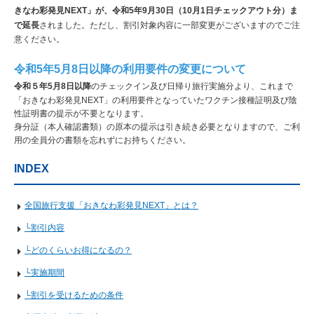
きなわ彩発見NEXT」が、令和5年9月30日（10月1日チェックアウト分）ま
で延長
されました。ただし、割引対象内容に一部変更がございますのでご注
意ください。
令和5年5月8日以降の利用要件の変更について
令和５年5月8日以降
のチェックイン及び日帰り旅行実施分より、これまで
「おきなわ彩発見NEXT」の利用要件となっていたワクチン接種証明及び陰
性証明書の提示が不要となります。
身分証（本人確認書類）の原本の提示は引き続き必要となりますので、ご利
用の全員分の書類を忘れずにお持ちください。
INDEX
全国旅行支援「おきなわ彩発見NEXT」とは？
└割引内容
└どのくらいお得になるの？
└実施期間
└割引を受けるための条件