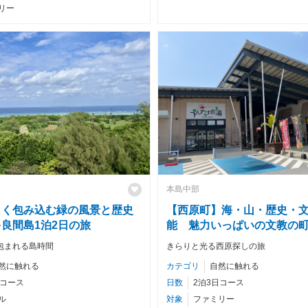
リー
本島中部
しく包み込む緑の風景と歴史
【西原町】海・山・歴史・
良間島1泊2日の旅
能 魅力いっぱいの文教の
包まれる島時間
きらりと光る西原探しの旅
然に触れる
カテゴリ
自然に触れる
日コース
日数
2泊3日コース
ル
対象
ファミリー