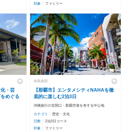
対象
ファミリー
本島南部
文化・芸
【那覇市】エンタメシティNAHAを徹
町をめぐる
底的に楽しむ2泊3日
沖縄旅行の玄関口・那覇空港を有する中心地
カテゴリ
歴史・文化
日数
2泊3日コース
対象
ファミリー