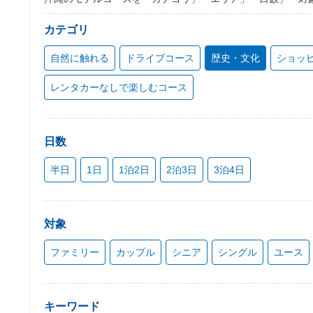
カテゴリ
自然に触れる
ドライブコース
歴史・文化
ショッ
レンタカーなしで楽しむコース
日数
半日
1日
1泊2日
2泊3日
3泊4日
対象
ファミリー
カップル
シニア
シングル
ユース
キーワード