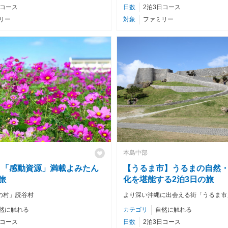
日コース
日数
2泊3日コース
リー
対象
ファミリー
本島中部
】「感動資源」満載よみたん
【うるま市】うるまの自然
旅
化を堪能する2泊3日の旅
の村」読谷村
より深い沖縄に出会える街「うるま市
然に触れる
カテゴリ
自然に触れる
日コース
日数
2泊3日コース