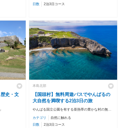
日数
2泊3日コース
本島北部
・歴史・文
【国頭村】無料周遊バスでやんばるの
大自然を満喫する2泊3日の旅
」
やんばる国立公園を有する亜熱帯の豊かな村の無料バスで巡る
カテゴリ
自然に触れる
日数
2泊3日コース