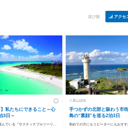
並び順
アクセ
八重山諸島
市】私たちにできること～心
手つかずの北部と賑わう市
泊3日～
島の“素顔”を巡る2泊3日
宮古島が取り組んでいる『サスティナブルツーリズム』を体感する旅