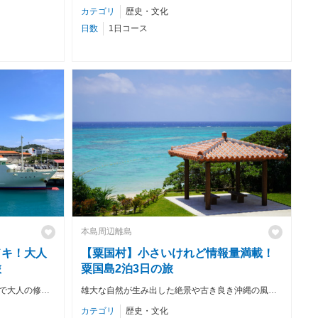
カテゴリ
歴史・文化
日数
1日コース
本島周辺離島
ドキ！大人
【粟国村】小さいけれど情報量満載！
旅
粟国島2泊3日の旅
「タッチュー」がそびえるのどかな島で大人の修学旅行
雄大な自然が生み出した絶景や古き良き沖縄の風景だけでない情報量満載の旅
カテゴリ
歴史・文化