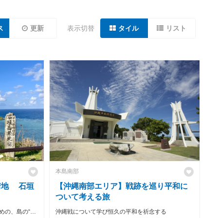
ス
更新
表示切替
タイル
リスト
本島南部
街地 石垣
【沖縄南部エリア】戦跡を巡り平和に
ついて考える旅
初めての方にもリピーターにもおすすめの、島の“素顔”に出会える旅
沖縄戦について学び恒久の平和を祈念する