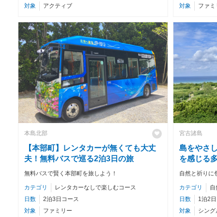
対象
アクティブ
対象
ファミ
本島北部
宮古諸島
【本部町】レンタカーが無くても大丈
島をやさ
夫！無料バスで巡る2泊3日の旅
を感じる多
無料バスで賢く本部町を旅しよう！
自然と祈りに
カテゴリ
レンタカーなしで楽しむコース
カテゴリ
自
日数
2泊3日コース
日数
1泊2
対象
ファミリー
対象
シング