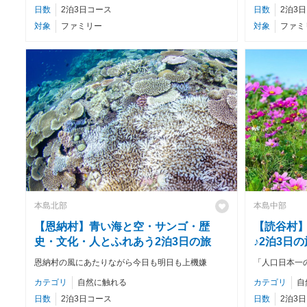
日数
2泊3日コース
日数
2泊3
対象
ファミリー
対象
ファミ
本島北部
本島中部
【恩納村】青い海と空・サンゴ・歴
【読谷村
史・文化・人とふれあう2泊3日の旅
♪2泊3日の
恩納村の風にあたりながら今日も明日も上機嫌
「人口日本一
カテゴリ
自然に触れる
カテゴリ
自
日数
2泊3日コース
日数
2泊3