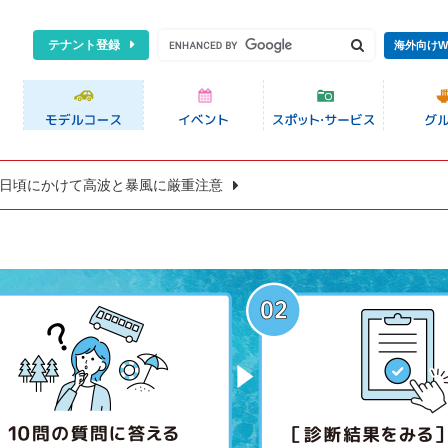
テナント登録
海外向けW
8日頃にかけて高波と暴風に厳重注意