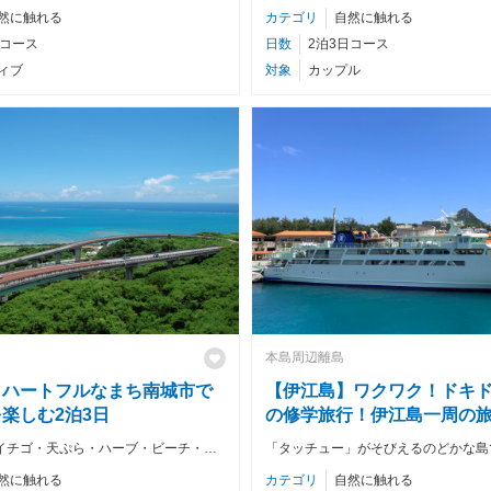
然に触れる
カテゴリ
自然に触れる
日コース
日数
2泊3日コース
ィブ
対象
カップル
本島周辺離島
】ハートフルなまち南城市で
【伊江島】ワクワク！ドキ
楽しむ2泊3日
の修学旅行！伊江島一周の
お花・お魚・イチゴ・天ぷら・ハーブ・ビーチ・絶景・世界遺産・神の島と楽しみがいっぱい！
然に触れる
カテゴリ
自然に触れる