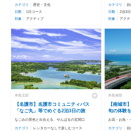
カテゴリ
歴史・文化
カテゴリ
自
日数
1日コース
日数
2泊3
対象
アクティブ
対象
アクテ
本島北部
本島南部
【名護市】名護市コミュニティバス
【南城市
「なご丸」等でめぐる2泊3日の旅
旬の体験を
なごみの景色と出合える、やんばるの玄関口
カテゴリ
レンタカーなしで楽しむコース
カテゴリ
自