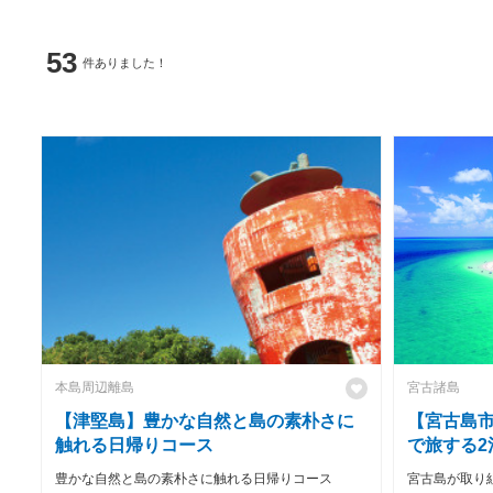
53
件ありました！
本島周辺離島
宮古諸島
【津堅島】豊かな自然と島の素朴さに
【宮古島
触れる日帰りコース
で旅する2
豊かな自然と島の素朴さに触れる日帰りコース