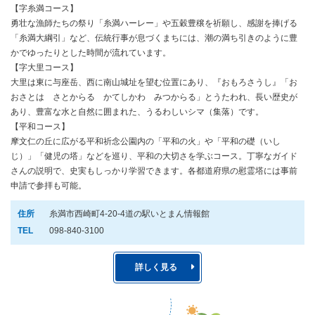
【字糸満コース】
勇壮な漁師たちの祭り「糸満ハーレー」や五穀豊穣を祈願し、感謝を捧げる
「糸満大綱引」など、伝統行事が息づくまちには、潮の満ち引きのように豊
かでゆったりとした時間が流れています。
【字大里コース】
大里は東に与座岳、西に南山城址を望む位置にあり、『おもろさうし』「お
おさとは さとからる かてしかわ みつからる」とうたわれ、長い歴史が
あり、豊富な水と自然に囲まれた、うるわしいシマ（集落）です。
【平和コース】
摩文仁の丘に広がる平和祈念公園内の「平和の火」や「平和の礎（いし
じ）」「健児の塔」などを巡り、平和の大切さを学ぶコース。丁寧なガイド
さんの説明で、史実もしっかり学習できます。各都道府県の慰霊塔には事前
申請で参拝も可能。
住所
糸満市西崎町4-20-4道の駅いとまん情報館
TEL
098-840-3100
詳しく見る