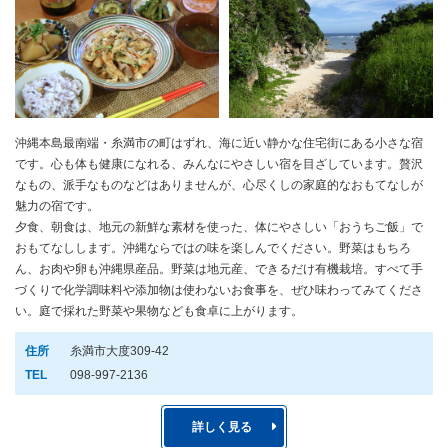
沖縄本島最南端・糸満市の町はずれ、海に近い静かな住宅街にある小さな宿
です。心も体も健康になれる、みんなにやさしい宿を目ざしています。贅沢
なもの、派手なものなどはありませんが、心尽くしの家庭的なおもてなしが
魅力の宿です。
夕食、朝食は、地元の新鮮な素材を使った、体にやさしい「おうちご飯」で
おもてなしします。沖縄ならではの味を楽しんでください。野菜はもちろ
ん、お肉や卵も沖縄県産品。野菜は地元産、できるだけ有機栽培。すべて手
づくりで化学調味料や添加物は使わないお食事を、ぜひ味わってみてくださ
い。庭で採れた野菜や果物なども食卓に上がります。
住所
糸満市大度309-42
TEL
098-997-2136
詳しく見る