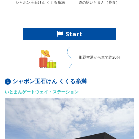
シャボン玉石けん くくる糸満
道の駅いとまん（昼食）
【オ
あ
Start
那覇空港から車で約20分
シャボン玉石けん くくる糸満
いとまんゲートウェイ・ステーション