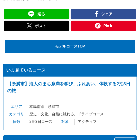
送る
シェア
ポスト
Pin it
モデルコースTOP
いま見ているコース
【糸満市】海人のまち糸満を学び、ふれあい、体験する2泊3日
の旅
エリア
本島南部
糸満市
カテゴリ
歴史・文化
自然に触れる
ドライブコース
日数
2泊3日コース
対象
アクティブ