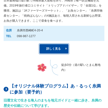
日本最南端の道の駅で沖縄県最大規模を誇り、沖縄県で唯一防災機能を完
備。2019年旅行者口コミサイト「トリップアドバイザー」で「全国1位」を
獲得。施設は「JAファーマーズマーケット」、「お魚センター」「糸満市物
産センター」「焼肉ばんない」の4施設あり、毎朝入荷される新鮮なお野菜、
お魚が購入できます。ここで昼食を食べます。
住所
糸満市西崎町4-20-4
TEL
098-987-1277
詳しく見る
徒歩0分（道の駅いとまん敷地
内）
【オリジナル体験プログラム】あ・るっく糸満
に参加（要予約）
旧暦文化で生きる海人のまちを地元ガイドと一緒に歩き、糸満の
歴史や伝統について学びます。