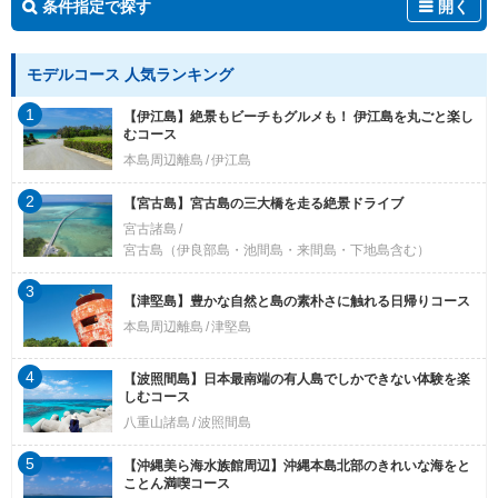
条件指定で探す
開く
モデルコース 人気ランキング
1
【伊江島】絶景もビーチもグルメも！ 伊江島を丸ごと楽し
むコース
本島周辺離島
伊江島
2
【宮古島】宮古島の三大橋を走る絶景ドライブ
宮古諸島
宮古島（伊良部島・池間島・来間島・下地島含む）
3
【津堅島】豊かな自然と島の素朴さに触れる日帰りコース
本島周辺離島
津堅島
4
【波照間島】日本最南端の有人島でしかできない体験を楽
しむコース
八重山諸島
波照間島
5
【沖縄美ら海水族館周辺】沖縄本島北部のきれいな海をと
ことん満喫コース