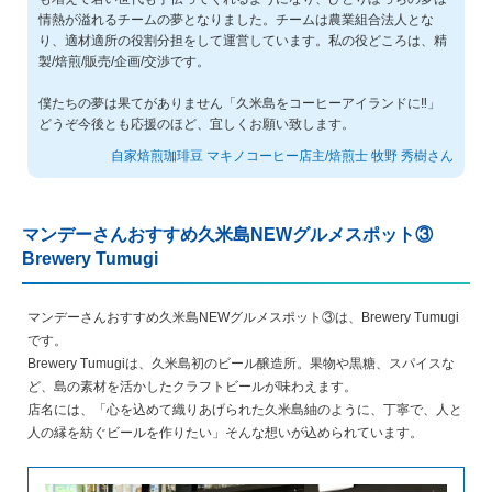
情熱が溢れるチームの夢となりました。チームは農業組合法人とな
り、適材適所の役割分担をして運営しています。私の役どころは、精
製/焙煎/販売/企画/交渉です。
僕たちの夢は果てがありません「久米島をコーヒーアイランドに‼︎」
どうぞ今後とも応援のほど、宜しくお願い致します。
自家焙煎珈琲豆 マキノコーヒー店主/焙煎士 牧野 秀樹さん
マンデーさんおすすめ久米島NEWグルメスポット③
Brewery Tumugi
マンデーさんおすすめ久米島NEWグルメスポット③は、Brewery Tumugi
です。
Brewery Tumugiは、久米島初のビール醸造所。果物や黒糖、スパイスな
ど、島の素材を活かしたクラフトビールが味わえます。
店名には、「心を込めて織りあげられた久米島紬のように、丁寧で、人と
人の縁を紡ぐビールを作りたい」そんな想いが込められています。