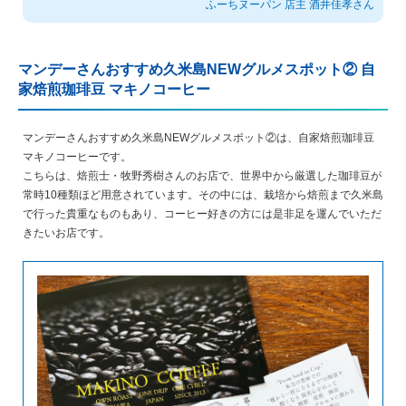
ふーちヌーパン 店主 酒井佳孝さん
マンデーさんおすすめ久米島NEWグルメスポット② 自
家焙煎珈琲豆 マキノコーヒー
マンデーさんおすすめ久米島NEWグルメスポット②は、自家焙煎珈琲豆
マキノコーヒーです。
こちらは、焙煎士・牧野秀樹さんのお店で、世界中から厳選した珈琲豆が
常時10種類ほど用意されています。その中には、栽培から焙煎まで久米島
で行った貴重なものもあり、コーヒー好きの方には是非足を運んでいただ
きたいお店です。