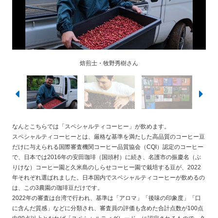
焙煎士・牧野秀樹さん
焙煎士・牧野秀樹さん
なんとこちらでは「スペシャルティコーヒー」が飲めます。
スペシャルティコーヒーとは、厳格な基準を満たした高品質のコーヒー豆
だけに与えられる国際審査機関コーヒー品質協会（CQI）認定のコーヒー
で、日本では2016年の安田珈琲（国頭村）に続き、名護市の振慶名（ぶ
りけな）コーヒー園と久米島のしらせコーヒー園で栽培する豆が、2022
年それぞれ選ばれました。日本国内でスペシャルティコーヒーが飲めるの
は、この3農園の珈琲豆だけです。
2022年の審査は台湾で行われ、基準は「アロマ」「後味の印象度」「口
に含んだ質感」などに分類され、審査員の評価も含めた合計点数が100点