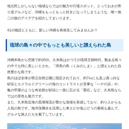
地元民しかしらない地域ならではの魅力や穴場スポット、とっておきの寄
り道グルメなど、沖縄をもっともっと好きになってしまうような、唯一無
二の旅のアイデアを紹介してまいります。
41の物語とともに、新しい沖縄を再発見してみませんか？
琉球の島々の中でもっとも美しいと讃えられた島
沖縄本島から空路で約30分。久米島はかつての琉球王朝時代、数ある島々
の中でも特に美しいとされ、「球美の島（くみのしま）」と讃えられた自
然豊かな島です。
島のほぼ全体が県立自然公園に指定されており、約7㎞にも及ぶ真っ白な
砂浜とエメラルドグリーンの海のコントラストが見事な「ハテの浜」や、
亀の甲羅のような奇岩群が砂浜に一面に広がる「畳石」など、久米島なら
ではの景色も魅力です。
また、久米島近海の黒潮海流が豊かな漁場を形成しており、釣り人からも
人気の島です。海洋深層水を活用した車エビや海ぶどうの養殖も盛んで、
グルメな旅人たちを魅了しています。