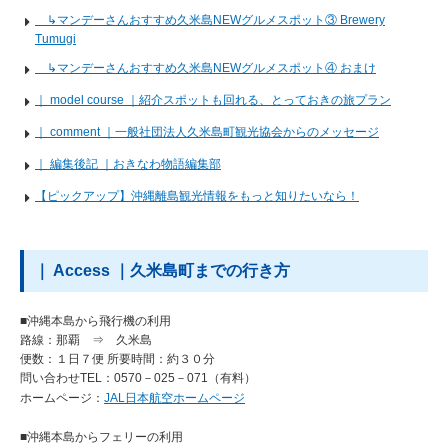
↳マンデーさんおすすめ久米島NEWグルメスポット③ Brewery
Tumugi
↳マンデーさんおすすめ久米島NEWグルメスポット④ おまけ
｜ model course ｜紹介スポットも回れる、とっておきの旅プラン
｜ comment ｜一般社団法人久米島町観光協会からのメッセージ
｜ 編集後記 ｜おきなわ物語編集部
【ピックアップ】沖縄離島観光情報をもっと知りたいなら！
｜ Access ｜久米島町までの行き方
■沖縄本島から飛行機の利用
路線：那覇 ⇒ 久米島
便数：１日７便 所要時間：約３０分
問い合わせTEL：0570－025－071（有料）
ホームページ：
JAL日本航空ホームページ
■沖縄本島からフェリーの利用