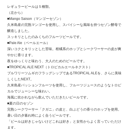
レギュラービールは５種類。
（左から）
■Mango Saison（マンゴーセゾン）
久米島産の完熟マンゴーを使用し、スパイシーな風味を持つセゾン酵母で
醸造しました。
スッキリとしたのみくちのフルーツビールです。
■Pale Ale（ペールエール）
深いコクとキリッとした苦味。柑橘系のホップとシークワーサーの皮が爽
やかに香ります。
夜をゆっくりと味わう、大人のためのビールです。
■TROPICAL ALE NEXT（トロピカルエールネクスト）
ブルワリーツムギのフラッグシップであるTROPICAL ALEを、さらに美味
しくしたNEXT。
久米島産パッションフルーツを使用し、フルーツジュースのようなトロピ
カルでジューシーな味わい。
海風に吹かれながら飲んでいただきたいビールです。
■夏の日のセゾン
完熟シークワーサー「クガニ」の皮と、白ぶどうの香りのホップを使用。
暑い日の夕暮れ時によく合うビールです。
「ビールは好きじゃないけどこれは好き」と女性からよく言っていただけ
ます。