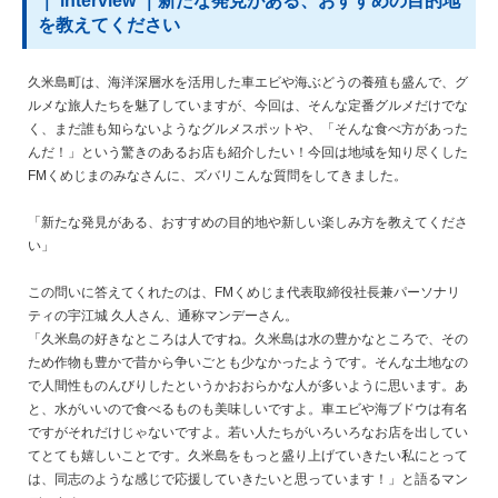
｜ interview ｜新たな発見がある、おすすめの目的地
を教えてください
久米島町は、海洋深層水を活用した車エビや海ぶどうの養殖も盛んで、グ
ルメな旅人たちを魅了していますが、今回は、そんな定番グルメだけでな
く、まだ誰も知らないようなグルメスポットや、「そんな食べ方があった
んだ！」という驚きのあるお店も紹介したい！今回は地域を知り尽くした
FMくめじまのみなさんに、ズバリこんな質問をしてきました。
「新たな発見がある、おすすめの目的地や新しい楽しみ方を教えてくださ
い」
この問いに答えてくれたのは、FMくめじま代表取締役社長兼パーソナリ
ティの宇江城 久人さん、通称マンデーさん。
「久米島の好きなところは人ですね。久米島は水の豊かなところで、その
ため作物も豊かで昔から争いごとも少なかったようです。そんな土地なの
で人間性ものんびりしたというかおおらかな人が多いように思います。あ
と、水がいいので食べるものも美味しいですよ。車エビや海ブドウは有名
ですがそれだけじゃないですよ。若い人たちがいろいろなお店を出してい
てとても嬉しいことです。久米島をもっと盛り上げていきたい私にとって
は、同志のような感じで応援していきたいと思っています！」と語るマン