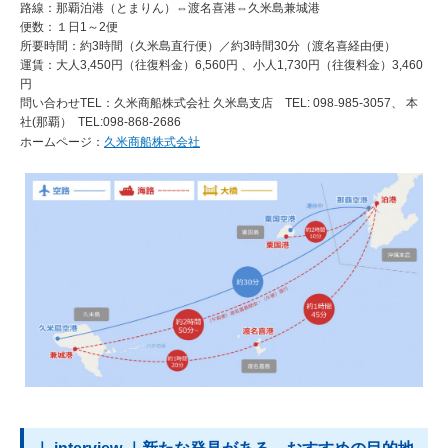
路線：那覇泊港（とまりん）⇔渡名喜港⇔久米島兼城港
便数：１日1～2便
所要時間：約3時間（久米島直行便）／約3時間30分（渡名喜経由便）
運賃：大人3,450円（往復料金）6,560円 、小人1,730円（往復料金）3,460
円
問い合わせTEL：久米商船株式会社 久米島支店 TEL: 098₋985‐3057、 本
社(那覇） TEL:098‐868‐2686
ホームページ：
久米商船株式会社