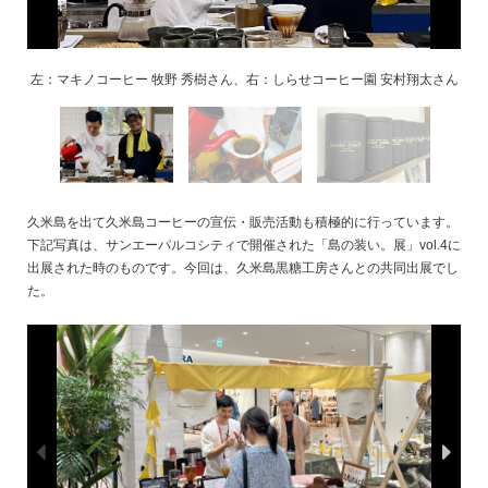
左：マキノコーヒー 牧野 秀樹さん、右：しらせコーヒー園 安村翔太さん
久米島を出て久米島コーヒーの宣伝・販売活動も積極的に行っています。
下記写真は、サンエーパルコシティで開催された「島の装い。展」vol.4に
出展された時のものです。今回は、久米島黒糖工房さんとの共同出展でし
た。