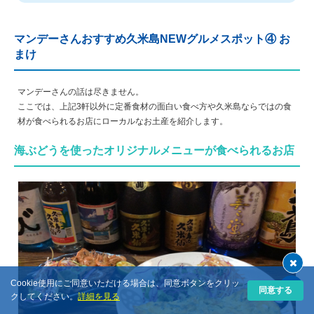
マンデーさんおすすめ久米島NEWグルメスポット④ お
まけ
マンデーさんの話は尽きません。
ここでは、上記3軒以外に定番食材の面白い食べ方や久米島ならではの食
材が食べられるお店にローカルなお土産を紹介します。
海ぶどうを使ったオリジナルメニューが食べられるお店
Cookie使用にご同意いただける場合は、同意ボタンをクリッ
同意する
クしてください。
詳細を見る