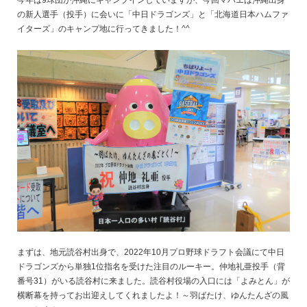
今年は9球団が沖縄にキャンプインしていますが、今回マハエは沖縄出身
の新人選手（投手）に会いに「中日ドラゴンズ」と「北海道日本ハムファ
イターズ」のキャンプ地に行ってきました！^^
まずは、地元読谷村出身で、2022年10月プロ野球ドラフト会議にて中日
ドラゴンズから単独1位指名を受けた注目のルーキー。仲地礼亜投手（背
番号31）がいる読谷村に来ました。読谷村役場の入口には「よみとん」が
横断幕を持ってお出迎えしてくれましたよ！～羽ばたけ、ゆんたんざの風