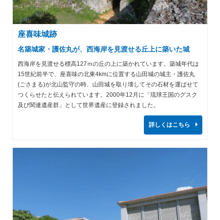
座喜味城跡
名築城家・護佐丸が、西海岸を見渡せる丘上に築いた城
西海岸を見渡せる標高127ｍの丘の上に築かれています。築城年代は
15世紀前半で、座喜味の北東4kmに位置する山田城の城主・護佐丸
(ごさまる)が北山監守の時、山田城を取り壊してその石材を運ばせて
つくらせたと伝えられています。2000年12月に「琉球王国のグスク
及び関連遺産群」として世界遺産に登録されました。
詳しくはこちら