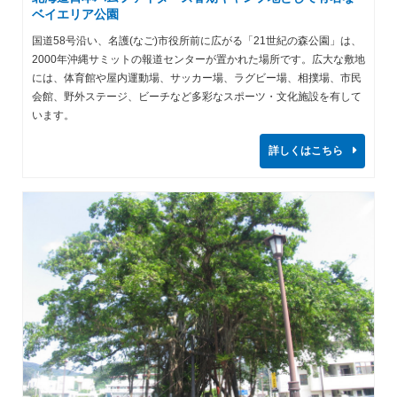
ベイエリア公園
国道58号沿い、名護(なご)市役所前に広がる「21世紀の森公園」は、
2000年沖縄サミットの報道センターが置かれた場所です。広大な敷地
には、体育館や屋内運動場、サッカー場、ラグビー場、相撲場、市民
会館、野外ステージ、ビーチなど多彩なスポーツ・文化施設を有して
います。
詳しくはこちら