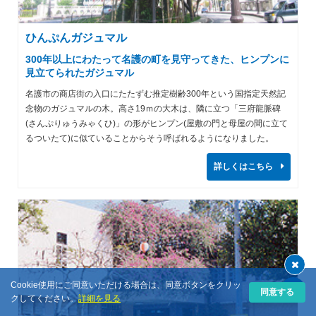
ひんぷんガジュマル
300年以上にわたって名護の町を見守ってきた、ヒンプンに
見立てられたガジュマル
名護市の商店街の入口にたたずむ推定樹齢300年という国指定天然記
念物のガジュマルの木。高さ19ｍの大木は、隣に立つ「三府龍脈碑
(さんぷりゅうみゃくひ)」の形がヒンプン(屋敷の門と母屋の間に立て
るついたて)に似ていることからそう呼ばれるようになりました。
詳しくはこちら
Cookie使用にご同意いただける場合は、同意ボタンをクリッ
同意する
クしてください。
詳細を見る