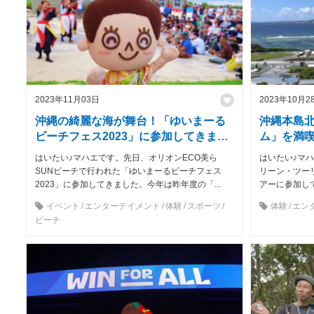
2023年11月03日
2023年10月2
沖縄の綺麗な海が舞台！「ゆいまーる
沖縄本島
ビーチフェス2023」に参加してきまし
ム」を満喫
た♪
はいたい♪マハエです。先日、オリオンECO美ら
はいたい♪マ
SUNビーチで行われた「ゆいまーるビーチフェス
リーン・ツー
2023」に参加してきました。今年は昨年度の「...
アーに参加して
イベント
エンターテイメント
体験
スポーツ
体験
エン
ビーチ