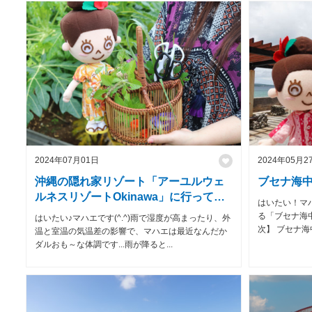
2024年07月01日
2024年05月2
沖縄の隠れ家リゾート「アーユルウェ
ブセナ海中
ルネスリゾートOkinawa」に行ってき
はいたい！マ
ました♪
る「ブセナ海
はいたい♪マハエです(^.^)雨で湿度が高まったり、外
次】 ブセナ海
温と室温の気温差の影響で、マハエは最近なんだか
ダルおも～な体調です...雨が降ると...