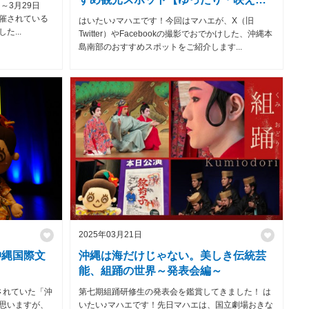
～3月29日
癒し】
催されている
はいたい♪マハエです！今回はマハエが、X（旧
...
Twitter）やFacebookの撮影でおでかけした、沖縄本
島南部のおすすめスポットをご紹介します...
2025年03月21日
沖縄国際文
沖縄は海だけじゃない。美しき伝統芸
能、組踊の世界～発表会編～
されていた「沖
第七期組踊研修生の発表会を鑑賞してきました！ は
思いますが、
いたい♪マハエです！先日マハエは、国立劇場おきな