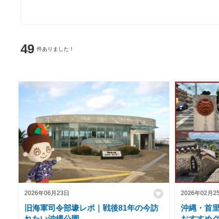
49
件ありました！
2026年06月23日
2026年02月2
旧海軍司令部壕レポ｜戦後81年の今訪
沖縄・首
れたい沖縄公園
おすすめグ