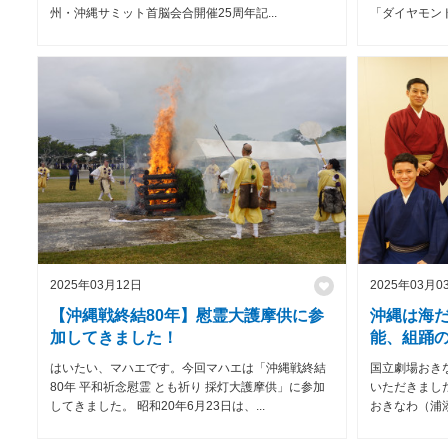
州・沖縄サミット首脳会合開催25周年記...
「ダイヤモンド
2025年03月12日
2025年03月0
【沖縄戦終結80年】慰霊大護摩供に参
沖縄は海
加してきました！
能、組踊
はいたい、マハエです。今回マハエは「沖縄戦終結
国立劇場おき
80年 平和祈念慰霊 とも祈り 採灯大護摩供」に参加
いただきまし
してきました。 昭和20年6月23日は、...
おきなわ（浦添