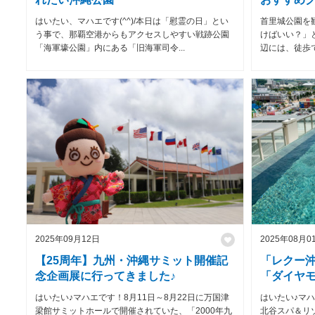
はいたい、マハエです(^^)/本日は「慰霊の日」とい
首里城公園を
う事で、那覇空港からもアクセスしやすい戦跡公園
けばいい？」
「海軍壕公園」内にある「旧海軍司令...
辺には、徒歩で
2025年09月12日
2025年08月0
【25周年】九州・沖縄サミット開催記
「レクー
念企画展に行ってきました♪
「ダイヤ
体験して
はいたい♪マハエです！8月11日～8月22日に万国津
はいたい♪マハ
梁館サミットホールで開催されていた、「2000年九
北谷スパ＆リ