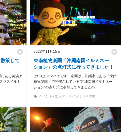
2023年11月15日
を散策して
東南植物楽園「沖縄南国イルミネー
ション」の点灯式に行ってきました！
町にある美浜ア
はいたい♪マハエです！今回は、沖縄市にある「東南
スマスイルミ
植物楽園」で開催されている”沖縄南国イルミネー
.
ション”の点灯式に参加してきましたの...
イベント
エンターテイメント
体験