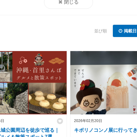
閉じる
並び順
掲載日
5日
2026年02月20日
里城公園周辺を徒歩で巡る｜
キボリノコンノ展に行って
ルメ＆散策スポット7選