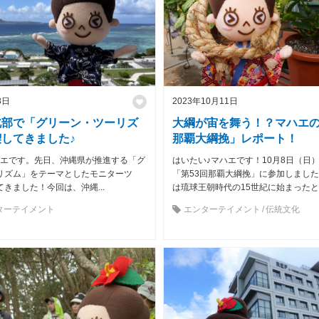
8日
2023年10月11日
北部で「グリーン・ツーリズ
大綱が宙を舞う！？マハエの
してきました♪
那覇大綱挽」レポート！
ハエです。先日、沖縄県が推進する「グ
はいたい♪マハエです！10月8日（日
リズム」をテーマとしたモニターツ
「第53回那覇大綱挽」に参加しまし
きました！今回は、沖縄...
は琉球王朝時代の15世紀に始まったと..
ターテイメント
エンターテイメント
伝統文化