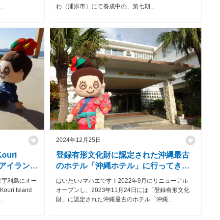
.
わ（浦添市）にて養成中の、第七期...
2024年12月25日
uri
登録有形文化財に認定された沖縄最古
ウリアイラン
のホテル「沖縄ホテル」に行ってきま
能してきま
した！
古宇利島にオー
はいたい♪マハエです！2022年9月にリニューアル
i Island
オープンし、2023年11月24日には「登録有形文化
.
財」に認定された沖縄最古のホテル「沖縄...