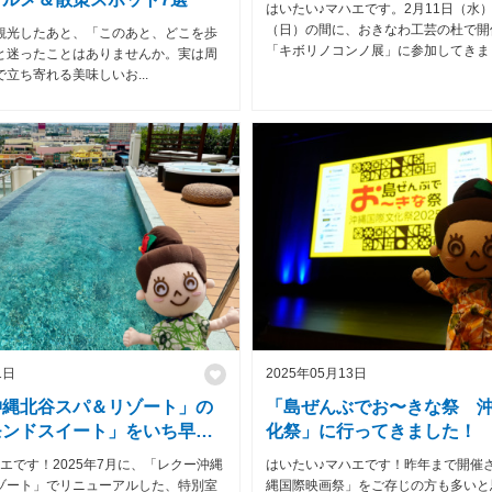
はいたい♪マハエです。2月11日（水）
（日）の間に、おきなわ工芸の杜で開
観光したあと、「このあと、どこを歩
「キボリノコンノ展」に参加してきました
と迷ったことはありませんか。実は周
立ち寄れる美味しいお...
1日
2025年05月13日
沖縄北谷スパ＆リゾート」の
「島ぜんぶでお〜きな祭 
モンドスイート」をいち早く
化祭」に行ってきました！
きました！
エです！2025年7月に、「レクー沖縄
はいたい♪マハエです！昨年まで開催
ゾート」でリニューアルした、特別室
縄国際映画祭」をご存じの方も多いと