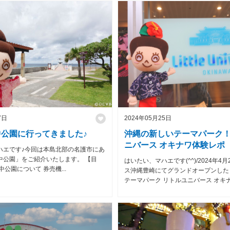
7日
2024年05月25日
公園に行ってきました♪
沖縄の新しいテーマパーク
ニバース オキナワ体験レポ
ハエです♪今回は本島北部の名護市にあ
中公園」をご紹介いたします。 【目
はいたい、マハエです(^^)/2024年4
中公園について 券売機...
ス沖縄豊崎にてグランドオープンした
テーマパーク リトルユニバース オキナ.