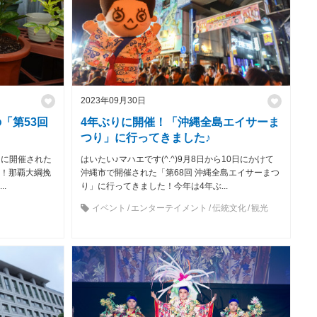
2023年09月30日
「第53回
4年ぶりに開催！「沖縄全島エイサーま
つり」に行ってきました♪
）に開催された
はいたい♪マハエです(^.^)9月8日から10日にかけて
た！那覇大綱挽
沖縄市で開催された「第68回 沖縄全島エイサーまつ
.
り」に行ってきました！今年は4年ぶ...
イベント
エンターテイメント
伝統文化
観光