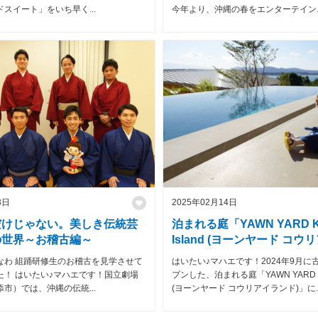
スイート」をいち早く...
今年より、沖縄の春をエンターテイン..
3日
2025年02月14日
だけじゃない。美しき伝統芸
泊まれる庭「YAWN YARD Ko
の世界～お稽古編～
Island (ヨーンヤード コ
ド)」で、絶品ディナーを堪
なわ 組踊研修生のお稽古を見学させて
はいたい♪マハエです！2024年9月に
した！
た！ はいたい♪マハエです！国立劇場
プンした、泊まれる庭「YAWN YARD Kour
市）では、沖縄の伝統...
(ヨーンヤード コウリアイランド)」に..