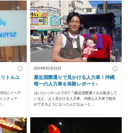
2024年02月23日
！リトルユ
最近国際通りで見かける人力車！沖縄
唯一の人力車を体験レポート♪
月29日にイーア
はいたい♪マハエです(^.^)最近国際通りをお散歩して
ミニチュア
いると、よく見かける人力車。沖縄も人力車で観光
..
ができるようになったんだなぁ～と...