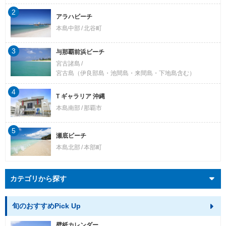
2
アラハビーチ
本島中部
北谷町
3
与那覇前浜ビーチ
宮古諸島
宮古島（伊良部島・池間島・来間島・下地島含む）
4
T ギャラリア 沖縄
本島南部
那覇市
5
瀬底ビーチ
本島北部
本部町
カテゴリから探す
旬のおすすめPick Up
壁紙カレンダー