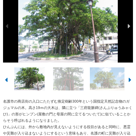
名護市の商店街の入口にたたずむ推定樹齢300年という国指定天然記念物のガ
ジュマルの木。高さ19ｍの大木は、隣に立つ「三府龍脈碑(さんぷりゅうみゃく
ひ)」の形がヒンプン(屋敷の門と母屋の間に立てるついたて)に似ていることか
らそう呼ばれるようになりました。
ひんぷんには、外から敷地内が見えないようにする役目があると同時に、悪霊
や災難が入り込まないようにするという意味もあり、名護の町に災難が入り込