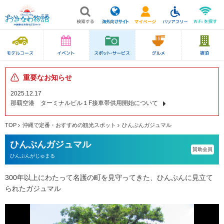
重要なお知らせ
2025.12.17
那覇空港 ターミナルビル１F接車帯供用開始について
TOP
沖縄で定番・おすすめの観光スポット
ひんぷんガジュマル
ひんぷんガジュマル
賛助会員
ひんぷんがじゅまる
300年以上にわたって名護の町を見守ってきた、ひんぷんに見立て
られたガジュマル