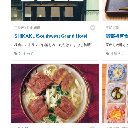
本島南部
那覇市
本島北部
SHIKAKU/Southwest Grand Hotel
我部祖河食
和食レストランでお愉しみいただける まぶし御膳/SHIKAKUの沖縄そば
変わらぬ味と
沖縄そば
沖縄そば