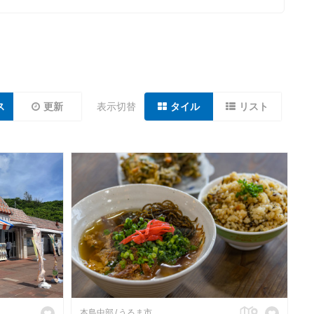
ス
更新
表示切替
タイル
リスト
本島中部
うるま市