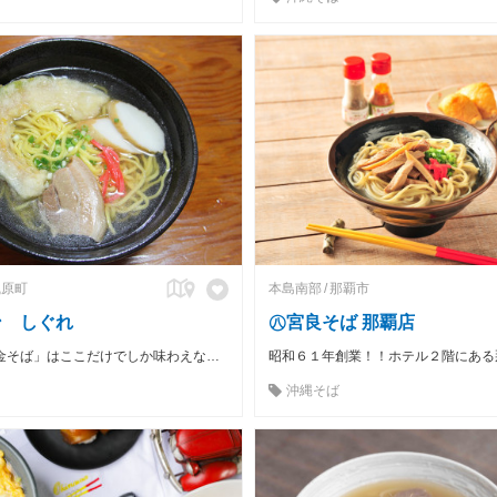
風原町
本島南部
那覇市
ン しぐれ
㊇宮良そば 那覇店
「かぼちゃ黄金そば」はここだけでしか味わえない沖縄そば。
沖縄そば