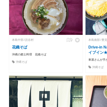
本島中部
読谷村
本島南部
豊
花織そば
Drive-i
イブイン
沖縄の郷土料理 花織そば
沖縄そば
沖縄そば