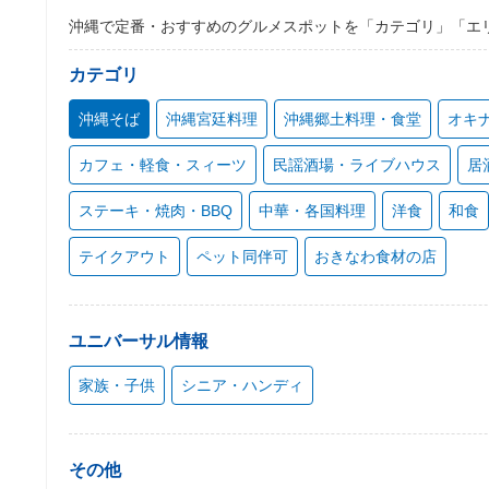
沖縄で定番・おすすめのグルメスポットを「カテゴリ」「エ
カテゴリ
沖縄そば
沖縄宮廷料理
沖縄郷土料理・食堂
オキ
カフェ・軽食・スィーツ
民謡酒場・ライブハウス
居
ステーキ・焼肉・BBQ
中華・各国料理
洋食
和食
テイクアウト
ペット同伴可
おきなわ食材の店
ユニバーサル情報
家族・子供
シニア・ハンディ
その他