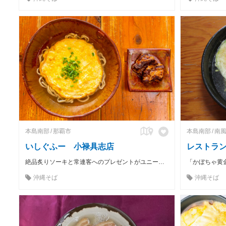
本島南部
那覇市
本島南部
南
いしぐふー 小禄具志店
レストラ
絶品炙りソーキと常連客へのプレゼントがユニークな初代沖縄そば王！
沖縄そば
沖縄そば