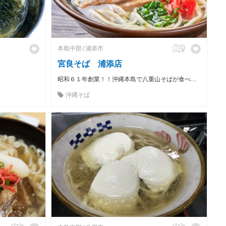
本島中部
浦添市
宮良そば 浦添店
昭和６１年創業！！沖縄本島で八重山そばが食べれる数少ない沖縄そば専門店！
沖縄そば