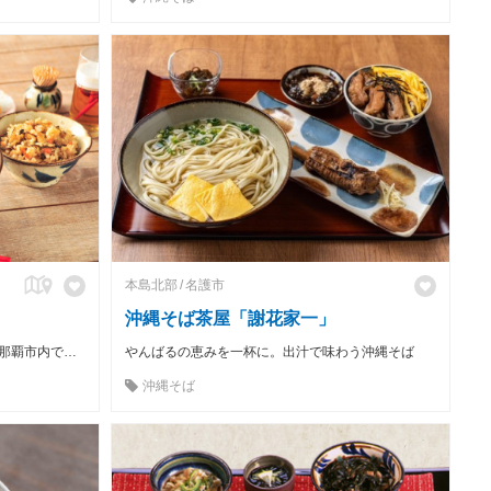
本島北部
名護市
沖縄そば茶屋「謝花家一」
昭和６１年創業！！ホテル２階にある那覇市内で、屋根付き駐車場の沖縄そば専門店！
やんばるの恵みを一杯に。出汁で味わう沖縄そば
沖縄そば