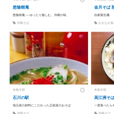
悠愉樹庵
金月そば 
悠愉樹庵 ― ゆったり愉しむ、沖縄の味。
自家製生麺
沖縄そば
おきなわ食
本島中部
本島中部
石川の駅
高江洲そ
地元産の材料にこだわった正統派のおそば
一度食べたら
沖縄そば
沖縄そば