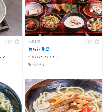
本島北部
美ら花 別邸
の店
笑顔を咲かせるおもてなし
沖縄そば