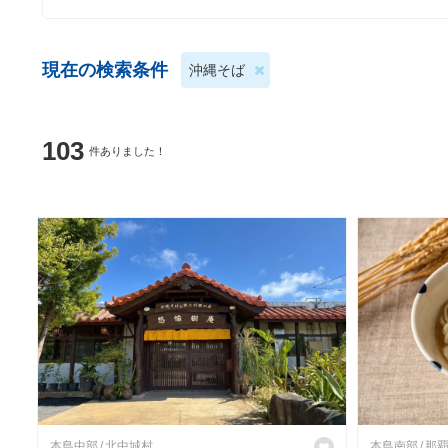
現在の検索条件
沖縄そば
103
件ありました！
本島中部
北中城村
本島南部
那