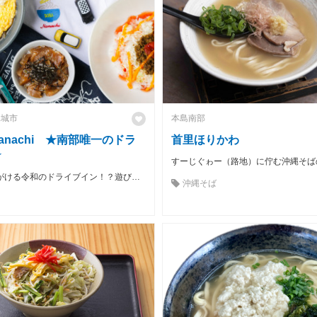
見城市
本島南部
n Nanachi ★南部唯一のドラ
首里ほりかわ
★
すーじぐゎー（路地）に佇む沖縄そば
車屋さんが手がける令和のドライブイン！？遊び心満載のオシャレな《トレーラーハウス》＆《ドライブスルー》で、【沖縄そば】や【アサイーボウル】が食べられる唯一無二のお店！
沖縄そば