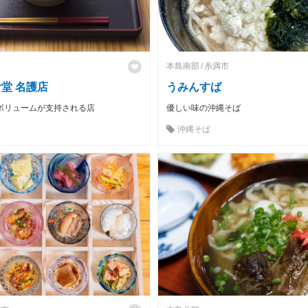
本島南部
糸満市
堂 名護店
うみんすば
ボリュームが支持される店
優しい味の沖縄そば
沖縄そば