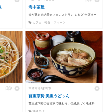
線
海中茶屋
海が見える絶景カフェレストラン １８０°全席オーシャンビューの広々としたオシャレな空間で、癒されながら自慢の料理を堪能できます。
カフェ・軽食・スィーツ
本島南部
那覇市
首里茶房 美里うどぅん
首里城下町の古民家で味わう、伝統息づく沖縄料理店。
沖縄そば