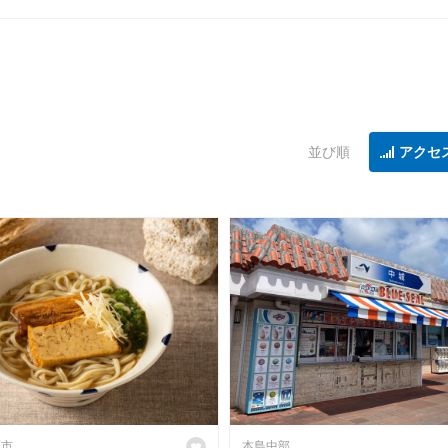
並び順
アクセ
覇市
本島中部