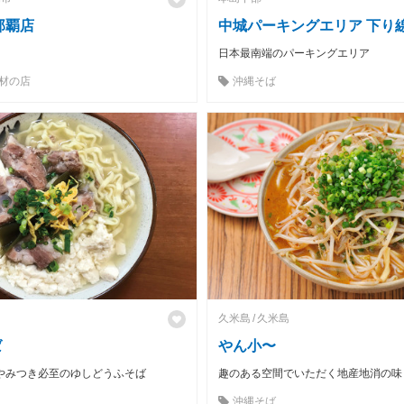
那覇店
中城パーキングエリア 下り
日本最南端のパーキングエリア
材の店
沖縄そば
久米島
久米島
ば
やん小〜
やみつき必至のゆしどうふそば
趣のある空間でいただく地産地消の味
沖縄そば