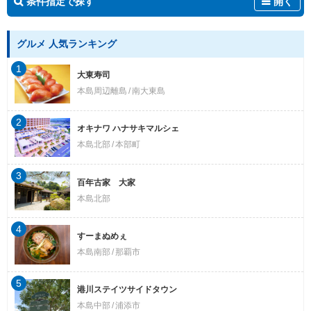
条件指定で探す
開く
グルメ 人気ランキング
1
大東寿司
本島周辺離島
南大東島
2
オキナワ ハナサキマルシェ
本島北部
本部町
3
百年古家 大家
本島北部
4
すーまぬめぇ
本島南部
那覇市
5
港川ステイツサイドタウン
本島中部
浦添市