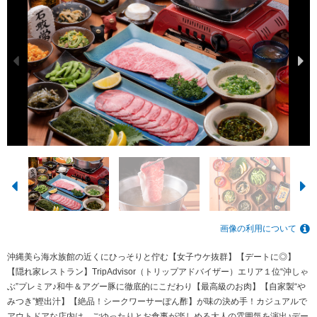
画像の利用について
沖縄美ら海水族館の近くにひっそりと佇む【女子ウケ抜群】【デートに◎】
【隠れ家レストラン】TripAdvisor（トリップアドバイザー）エリア１位“沖しゃ
ぶ”プレミア♪和牛＆アグー豚に徹底的にこだわり【最高級のお肉】【自家製“や
みつき”鰹出汁】【絶品！シークワーサーぽん酢】が味の決め手！カジュアルで
アウトドアな店内は、ごゆったりとお食事が楽しめる大人の雰囲気を演出♪デー