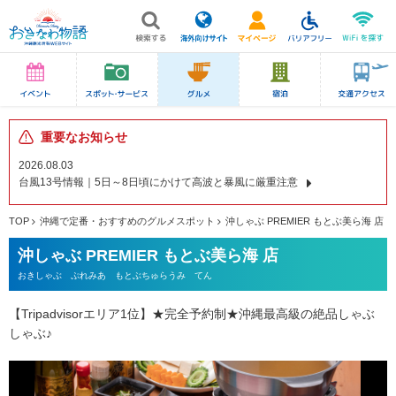
重要なお知らせ
2026.08.03
台風13号情報｜5日～8日頃にかけて高波と暴風に厳重注意
TOP
沖縄で定番・おすすめのグルメスポット
沖しゃぶ PREMIER もとぶ美ら海 店
沖しゃぶ PREMIER もとぶ美ら海 店
おきしゃぶ ぷれみあ もとぶちゅらうみ てん
【Tripadvisorエリア1位】★完全予約制★沖縄最高級の絶品しゃぶ
しゃぶ♪