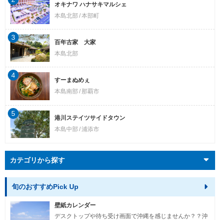
オキナワ ハナサキマルシェ
本島北部
本部町
3
百年古家 大家
本島北部
4
すーまぬめぇ
本島南部
那覇市
5
港川ステイツサイドタウン
本島中部
浦添市
カテゴリから探す
旬のおすすめPick Up
壁紙カレンダー
デスクトップや待ち受け画面で沖縄を感じませんか？？沖