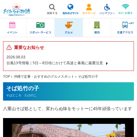
重要なお知らせ
2026.08.03
台風13号情報｜5日～8日頃にかけて高波と暴風に厳重注意
TOP
沖縄で定番・おすすめのグルメスポット
そば処竹の子
そば処竹の子
そばどころ たけのこ
八重山そば処として、変わらぬ味をモットーに45年頑張っています