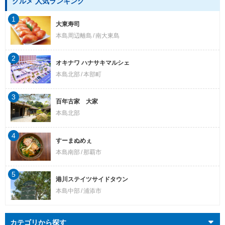
グルメ 人気ランキング
1
大東寿司
本島周辺離島
南大東島
2
オキナワ ハナサキマルシェ
本島北部
本部町
3
百年古家 大家
本島北部
4
すーまぬめぇ
本島南部
那覇市
5
港川ステイツサイドタウン
本島中部
浦添市
カテゴリから探す