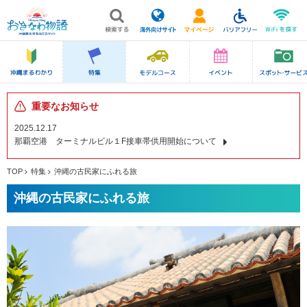
重要なお知らせ
2025.12.17
那覇空港 ターミナルビル１F接車帯供用開始について
TOP
特集
沖縄の古民家にふれる旅
沖縄の古民家にふれる旅