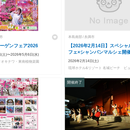
市
本島南部
糸満市
ーゲンフェア2026
【2026年2月14日】スペシ
フェ×シャンパンマルシェ開
日(土)〜2026年5月6日(水)
らせ
2026年2月14日(土)
クオキナワ・東南植物楽園
開催終了