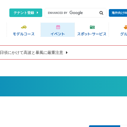
テナント登録
海外向けW
8日頃にかけて高波と暴風に厳重注意