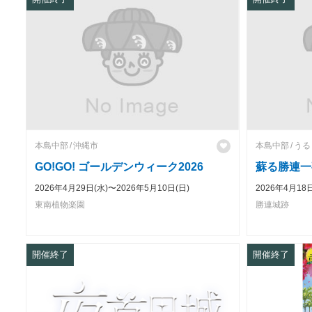
本島中部
沖縄市
本島中部
うる
GO!GO! ゴールデンウィーク2026
蘇る勝連一
2026年4月29日(水)〜2026年5月10日(日)
2026年4月18日
東南植物楽園
勝連城跡
開催終了
開催終了