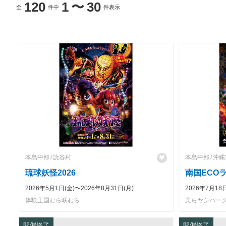
120
1
〜
30
全
件中
件表示
本島中部
読谷村
本島中部
沖縄
琉球妖怪2026
南国ECOラ
2026年5月1日(金)〜2026年8月31日(月)
2026年7月18
体験王国むら咲むら
美らヤシパー
開催終了
開催終了