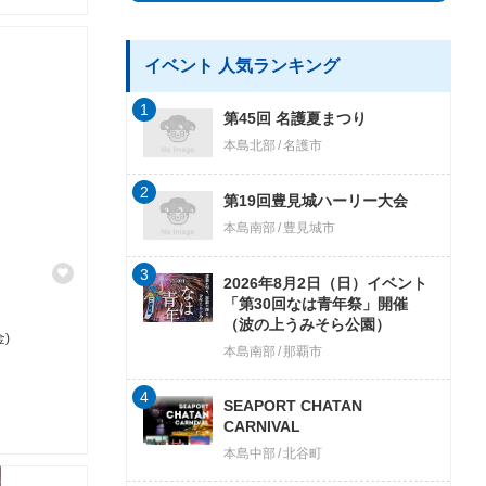
イベント 人気ランキング
1
第45回 名護夏まつり
本島北部
名護市
2
第19回豊見城ハーリー大会
本島南部
豊見城市
3
2026年8月2日（日）イベント
「第30回なは青年祭」開催
（波の上うみそら公園）
金)
本島南部
那覇市
4
SEAPORT CHATAN
CARNIVAL
本島中部
北谷町