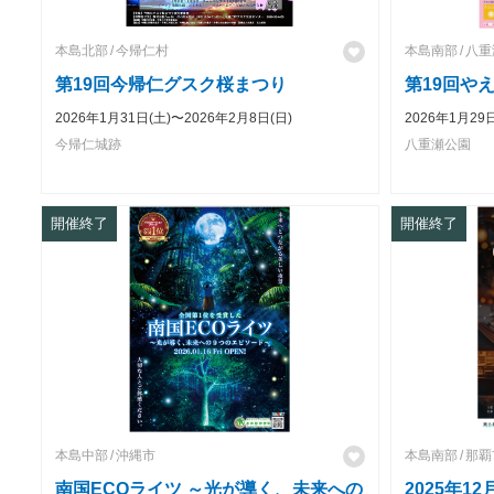
本島北部
今帰仁村
本島南部
八重
第19回今帰仁グスク桜まつり
第19回や
2026年1月31日(土)〜2026年2月8日(日)
2026年1月29
今帰仁城跡
八重瀬公園
開催終了
開催終了
本島中部
沖縄市
本島南部
那覇
南国ECOライツ ～光が導く、未来への
2025年1