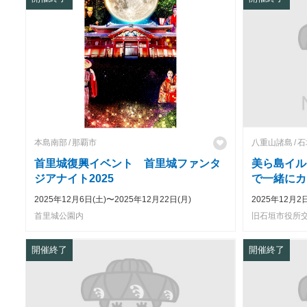
本島南部
那覇市
八重山諸島
石
首里城復興イベント 首里城ファンタ
美ら島イル
ジアナイト2025
で一緒にカ
2025年12月6日(土)〜2025年12月22日(月)
2025年12月2日
首里城公園内
旧石垣市役所
開催終了
開催終了