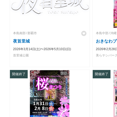
本島南部
那覇市
本島中部
沖縄
夜首里城
おきなわブ
2026年3月14日(土)〜2026年5月10日(日)
2026年2月28
首里城公園
美らヤシパー
開催終了
開催終了