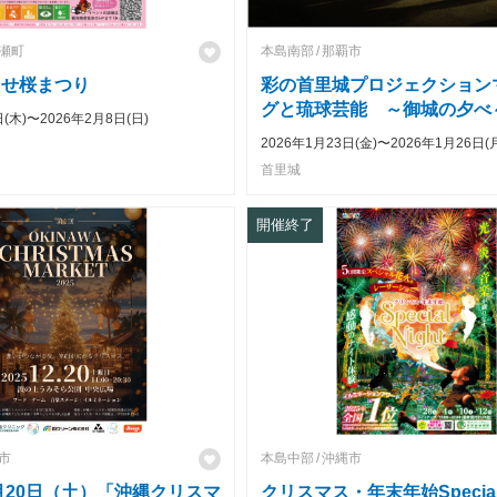
瀬町
本島南部
那覇市
えせ桜まつり
彩の首里城プロジェクション
グと琉球芸能 ～御城の夕べ
日(木)〜2026年2月8日(日)
2026年1月23日(金)〜2026年1月26日(
首里城
開催終了
市
本島中部
沖縄市
2月20日（土）「沖縄クリスマ
クリスマス・年末年始Special