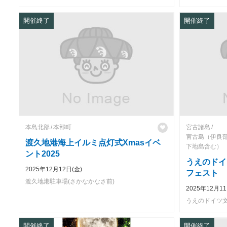
開催終了
開催終了
本島北部
本部町
宮古諸島
宮古島（伊良
渡久地港海上イルミ点灯式Xmasイベ
下地島含む）
ント2025
うえのドイ
2025年12月12日(金)
フェスト
渡久地港駐車場(さかなかなさ前)
2025年12月1
うえのドイツ
開催終了
開催終了