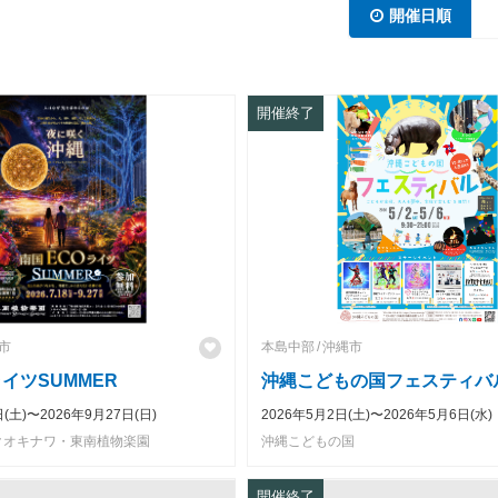
開催日順
開催終了
市
本島中部
沖縄市
イツSUMMER
沖縄こどもの国フェスティバル
日(土)〜2026年9月27日(日)
2026年5月2日(土)〜2026年5月6日(水)
クオキナワ・東南植物楽園
沖縄こどもの国
開催終了