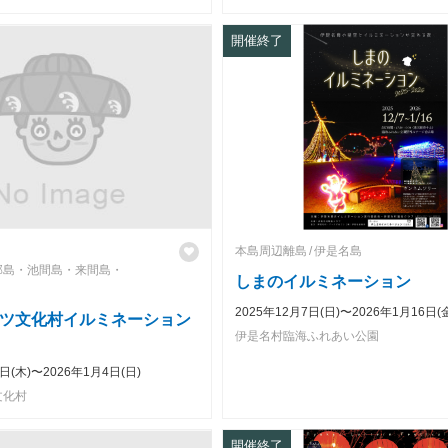
開催終了
本島周辺離島
伊是名島
部島・池間島・来間島・
しまのイルミネーション
2025年12月7日(日)〜2026年1月16日(
ツ文化村イルミネーション
伊是名村臨海ふれあい公園
1日(木)〜2026年1月4日(日)
文化村
開催終了