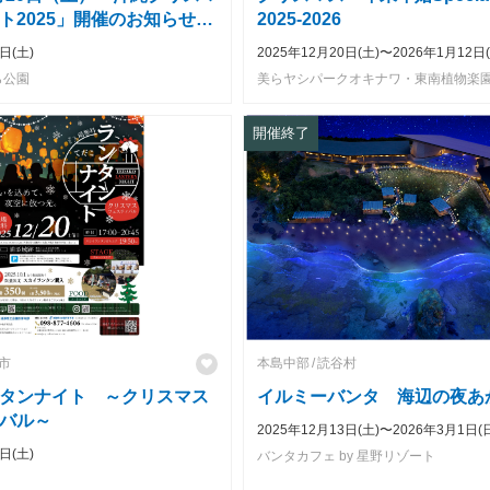
ト2025」開催のお知らせ
2025-2026
みそら公園）
日(土)
2025年12月20日(土)〜2026年1月12日(
ら公園
美らヤシパークオキナワ・東南植物楽
開催終了
市
本島中部
読谷村
タンナイト ～クリスマス
イルミーバンタ 海辺の夜あ
バル～
2025年12月13日(土)〜2026年3月1日(
日(土)
バンタカフェ by 星野リゾート