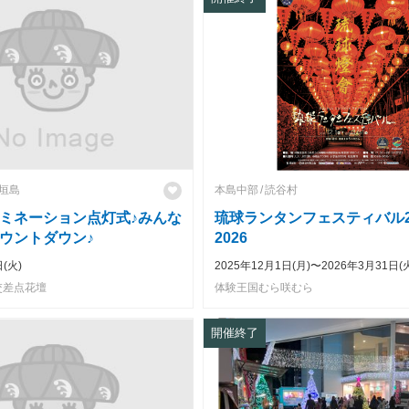
垣島
本島中部
読谷村
ミネーション点灯式♪みんな
琉球ランタンフェスティバル20
ウントダウン♪
2026
(火)
2025年12月1日(月)〜2026年3月31日(
交差点花壇
体験王国むら咲むら
開催終了