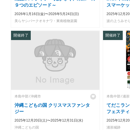
９つのエピソード～
スマーケッ
（波の上う
2026年1月16日(金)〜2026年5月24日(日)
2025年12月20
美らヤシパークオキナワ・東南植物楽園
波の上うみそ
開催終了
開催終了
本島中部
沖縄市
本島中部
浦添
沖縄こどもの国 クリスマスファンタ
てだこラン
ジー
フェスティ
2025年12月20日(土)〜2025年12月31日(水)
2025年12月20
沖縄こどもの国
浦添城跡