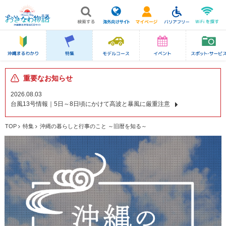
重要なお知らせ
2026.08.03
台風13号情報｜5日～8日頃にかけて高波と暴風に厳重注意
TOP
特集
沖縄の暮らしと行事のこと ～旧暦を知る～