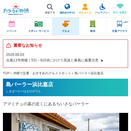
重要なお知らせ
2026.08.03
台風13号情報｜5日～8日頃にかけて高波と暴風に厳重注意
TOP
沖縄で定番・おすすめのグルメスポット
島パーラー浜比嘉店
島パーラー浜比嘉店
しまぱーらーはまひがてん
アマミチュの墓の近くにあるちいさなパーラー