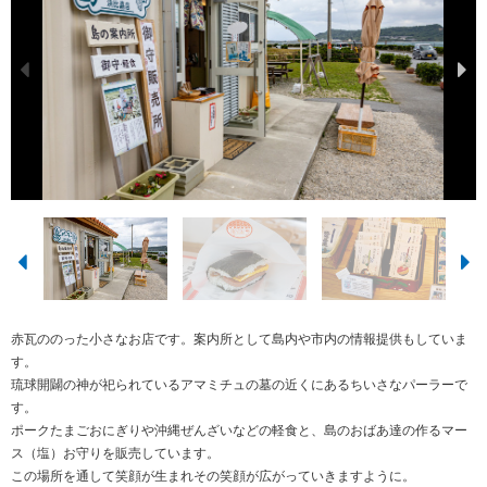
赤瓦ののった小さなお店です。案内所として島内や市内の情報提供もしていま
す。
琉球開闢の神が祀られているアマミチュの墓の近くにあるちいさなパーラーで
す。
ポークたまごおにぎりや沖縄ぜんざいなどの軽食と、島のおばあ達の作るマー
ス（塩）お守りを販売しています。
この場所を通して笑顔が生まれその笑顔が広がっていきますように。