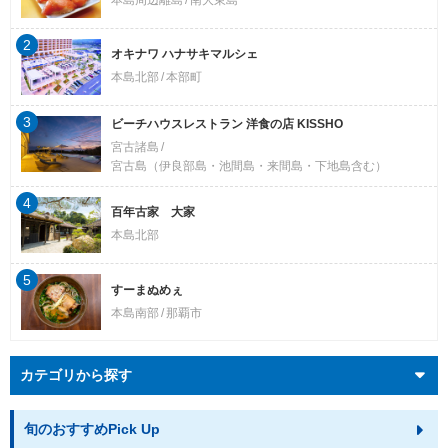
2
オキナワ ハナサキマルシェ
本島北部
本部町
3
ビーチハウスレストラン 洋食の店 KISSHO
宮古諸島
宮古島（伊良部島・池間島・来間島・下地島含む）
4
百年古家 大家
本島北部
5
すーまぬめぇ
本島南部
那覇市
カテゴリから探す
旬のおすすめPick Up