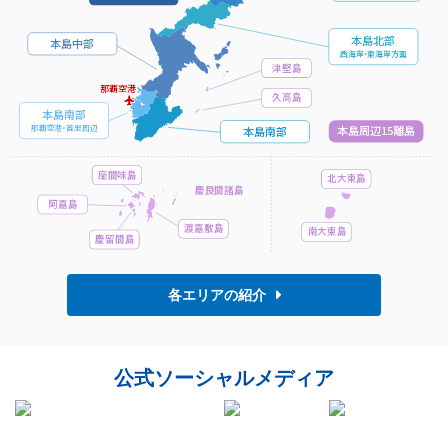
本島北部
本島中部
西海
岸・
東海岸方面
津堅島
那覇空港
久高島
本島南部
本島周辺15離島
那覇空
港・
首里周辺
本島南部
座間味島
北大東島
慶良間諸島
阿嘉島
渡嘉敷島
南大東島
慶留間島
各エリアの紹介
公式ソーシャル
メディア