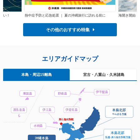
さい！
熱中症予防と応急処置 ｜ 夏の沖縄旅行に訪れる前に
海開き開始！
その他のおすすめ特集
エリア
ガイドマップ
本島
・周辺15離島
宮古
・八重山
・久米諸島
伊平屋島
粟国島
野甫島
本島北部
伊江島
伊是名島
渡名喜島
や
ん
ば
る
方面
美
ら
海水族館
水納島
本島北部
名
護・
美
ら
海水族館方面
沖縄本島