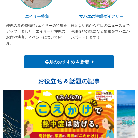
エイサー特集
マハエの沖縄ダイアリー
沖縄の夏の風物詩♪エイサーの特集を
身近な話題から注目のニュースまで
アップしました！エイサーと沖縄の
沖縄各地の気になる情報をマハエが
お盆や演者、イベントについて紹
レポートします！
介。
各月のおすすめ & 新着
お役立ち
&
話題の記事