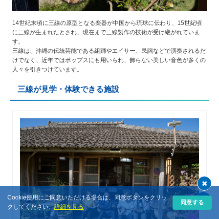
14世紀末頃に三線の原型となる楽器が中国から琉球に伝わり、15世紀頃
に三線が生まれたとされ、現在まで三線製作の技術が受け継がれていま
す。
三線は、沖縄の伝統芸能である組踊やエイサー、民謡などで演奏されるだ
けでなく、近年ではポップスにも用いられ、飾らない美しい音色が多くの
人々を引きつけています。
三線が見学・体験できる施設
Cookie使用にご同意いただける場合は、同意ボタンをクリッ
同意する
クしてください。
詳細を見る