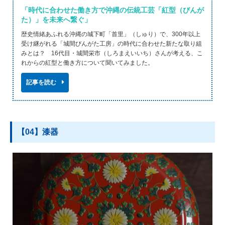
「時代に合わせた働き方で沖縄の伝統工芸「紅型（びんが
た）」を未来へ繋ぐ」
歴史情緒あふれる沖縄の城下町「首里」（しゅり）で、300年以上
受け継がれる「城間びんがた工房」の時代に合わせた新たな取り組
みとは？ 16代目・城間栄市（しろまえいいち）さんが考える、こ
れからの紅型と働き方について聞いてみました。
記事を読む
【04】漆器