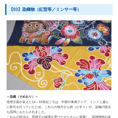
【03】染織物（紅型等／ミンサー等）
～染織（そめおり）～
琉球王国が栄えた14～16世紀ごろは、中国や東南アジア、インドと盛ん
に取引を行っていたため、これらの地方から絣（かすり）や、染織の技法
も琉球にもたらされました。
これらの技法は、琉球王の保護を受けながらさらに発展し、琉球独特の染