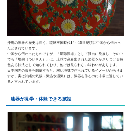
沖縄の漆器の歴史は長く、琉球王国時代14～15世紀頃に中国から伝わっ
たとされています。
中国から伝わったものですが、「琉球漆器」として独自に発展し、その中
でも「堆錦（ついきん）」は、琉球で産み出された漆器をかざりつける特
色ある技法として知られており、他では見られない味わいがあります。
日本国内の漆器を想像すると、寒い地域で作られているイメージがありま
すが、実は沖縄の気候（気温や湿気）は、漆器を作るのに非常に適してい
ると言われています。
漆器が見学・体験できる施設