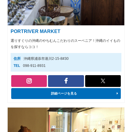
PORTRIVER MARKET
選りすぐりの沖縄のやちむんこだわりのスーベニア！沖縄のイイもの
を探すならココ！
住所
沖縄県浦添市港川2-15-8#30
TEL
098-911-8931
詳細ページを見る