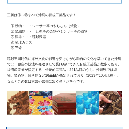
正解は①～⑤すべて沖縄の伝統工芸品です！
① 焼物・・・シーサー等のやちむん（焼物）
② 染織物・・・紅型等の染物やミンサー等の織物
③ 漆器・・・琉球漆器
④ 琉球ガラス
⑤ 三線
琉球王国時代に海外文化の影響を受けながら独自の文化を築いてきた沖縄
では、独自の技法を発達させて受け継いできた伝統工芸品が数多くあり、
経済産業省が指定する「伝統的工芸品」241品目のうち、沖縄県では織
物、染め物、焼き物など
16品目
が指定されており（2023年10月現在）、
なんとこの数は
東京や京都に次ぐ多さ
だそうです。