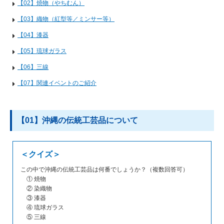
【02】焼物（やちむん）
【03】織物（紅型等／ミンサー等）
【04】漆器
【05】琉球ガラス
【06】三線
【07】関連イベントのご紹介
【01】沖縄の伝統工芸品について
＜クイズ＞
この中で沖縄の伝統工芸品は何番でしょうか？（複数回答可）
① 焼物
② 染織物
③ 漆器
④ 琉球ガラス
⑤ 三線