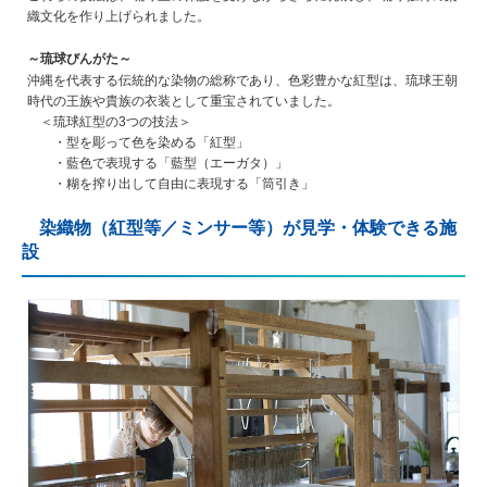
織文化を作り上げられました。
～琉球びんがた～
沖縄を代表する伝統的な染物の総称であり、色彩豊かな紅型は、琉球王朝
時代の王族や貴族の衣装として重宝されていました。
＜琉球紅型の3つの技法＞
・型を彫って色を染める「紅型」
・藍色で表現する「藍型（エーガタ）」
・糊を搾り出して自由に表現する「筒引き」
染織物（紅型等／ミンサー等）が見学・体験できる施
設