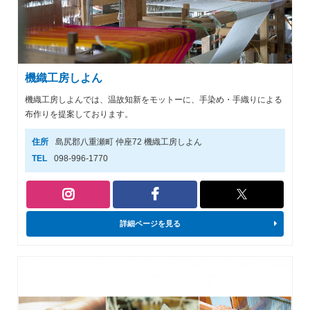
機織工房しよん
機織工房しよんでは、温故知新をモットーに、手染め・手織りによる
布作りを提案しております。
住所
島尻郡八重瀬町 仲座72 機織工房しよん
TEL
098-996-1770
詳細ページを見る