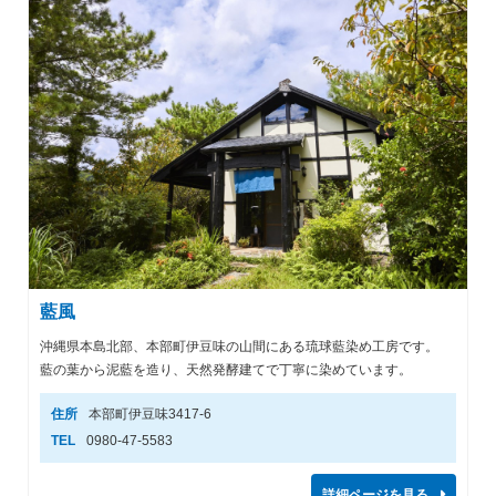
藍風
沖縄県本島北部、本部町伊豆味の山間にある琉球藍染め工房です。
藍の葉から泥藍を造り、天然発酵建てで丁寧に染めています。
住所
本部町伊豆味3417-6
TEL
0980-47-5583
詳細ページを見る