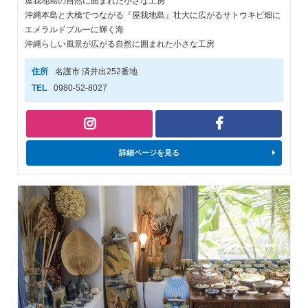
屋我地島の自然に囲まれた小さな工房
沖縄本島と大橋でつながる『屋我地島』壮大に広がるサトウキビ畑に
エメラルドブルーに輝く海
沖縄らしい風景が広がる自然に囲まれた小さな工房
住所
名護市 済井出252番地
TEL
0980-52-8027
詳細ページを見る