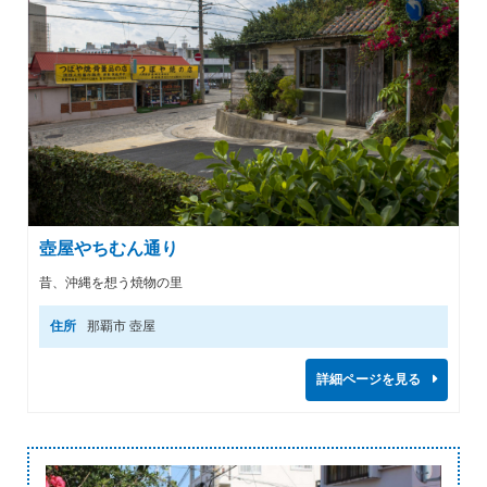
壺屋やちむん通り
昔、沖縄を想う焼物の里
住所
那覇市 壺屋
詳細ページを見る