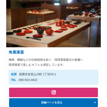
角萬漆器
堆錦、螺鈿などの伝統技術を紡ぐ、琉球漆器最古の老舗へ
琉球漆器で楽しむカフェも併設しています。
住所
那覇市首里山川町 1丁目54-1
TEL
098-943-3810
詳細ページを見る