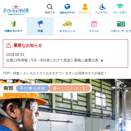
重要なお知らせ
2026.08.03
台風13号情報｜5日～8日頃にかけて高波と暴風に厳重注意
TOP
特集
エシカルトラベルオキナワ
モダンな琉球ガラスが誕生！
南部
手仕事を体験
暮らしにとけこむ