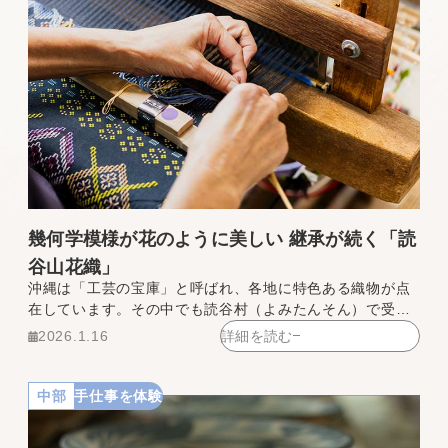
幾何学模様が花のように美しい 継承が続く「読
谷山花織」
沖縄は「工芸の宝庫」と呼ばれ、各地に特色ある織物が点
在しています。その中でも読谷村（よみたんそん）で受け
継がれる「読谷山花織（ゆんたんざはなうい）」は、独自
2026.1.16
詳細を読む
の技法と人々の祈りが織り込まれた、特別な存在です。
中部
手仕事を体験