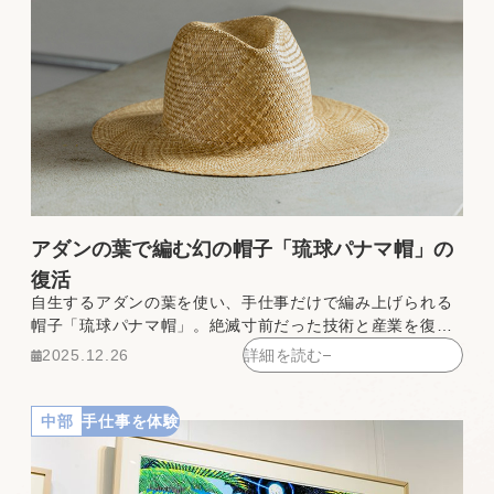
アダンの葉で編む幻の帽子「琉球パナマ帽」の
復活
自生するアダンの葉を使い、手仕事だけで編み上げられる
帽子「琉球パナマ帽」。絶滅寸前だった技術と産業を復興
させるためのプロジェクト「RYUKYU PANAMA HAND
2025.12.26
詳細を読む
WOVEN（琉球パナマハンドウーブン）」が、那覇市小禄
にある「HONNO PARK（ホンノパーク）」を拠点に、沖
縄の貴重な伝統産業として次世代につなぐため、受注販売
中部
手仕事を体験
会や編み手育成スクールを開催しています。