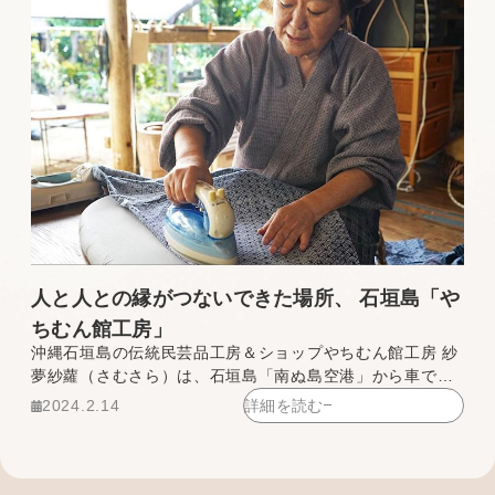
人と人との縁がつないできた場所、 石垣島「や
ちむん館工房」
沖縄石垣島の伝統民芸品工房＆ショップやちむん館工房 紗
夢紗蘿（さむさら）は、石垣島「南ぬ島空港」から車で約3
分、亜熱帯ならではの深い緑の木々が立ち並ぶ森の中にあ
2024.2.14
詳細を読む
ります。工房には、沖縄の島々で作られたやちむん（やき
もの）、民具、織り物、染め物などの島の手仕事が所狭し
と並んでいます。