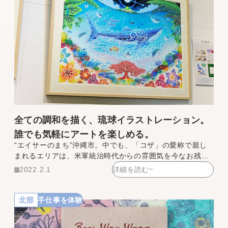
全ての調和を描く、琉球イラストレーション。
誰でも気軽にアートを楽しめる。
“エイサーのまち”沖縄市。中でも、「コザ」の愛称で親し
まれるエリアは、米軍統治時代からの雰囲気を今なお残
す、異国情緒あふれる街。音楽や芸術から食まで、個性的
2022.2.1
詳細を読む
な表現者たちがこの街をつくっています。
北部
手仕事を体験