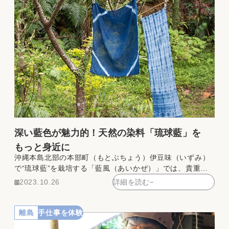
深い藍色が魅力的！天然の染料「琉球藍」を
もっと身近に
沖縄本島北部の本部町（もとぶちょう）伊豆味（いずみ）
で“琉球藍”を栽培する「藍風（あいかぜ）」では、貴重な
藍を使って、藍染め体験をすることができます。八重岳を
2023.10.26
詳細を読む
一望するやんばるの森の中に佇む藍風。緑に囲まれ、鳥の
さえずりや虫の声、風の音に包まれ、心が癒されます。
離島
手仕事を体験