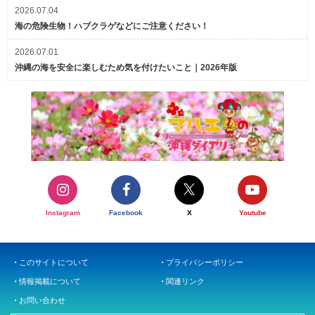
2026.07.04
海の危険生物！ハブクラゲなどにご注意ください！
2026.07.01
沖縄の海を安全に楽しむため気を付けたいこと｜2026年版
Instagram
Facebook
X
Youtube
このサイトについて
プライバシーポリシー
情報掲載について
関連リンク
お問い合わせ