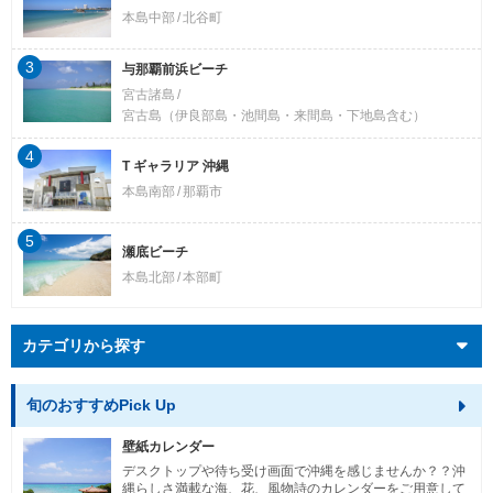
本島中部
北谷町
3
与那覇前浜ビーチ
宮古諸島
宮古島（伊良部島・池間島・来間島・下地島含む）
4
T ギャラリア 沖縄
本島南部
那覇市
5
瀬底ビーチ
本島北部
本部町
カテゴリから探す
旬のおすすめPick Up
壁紙カレンダー
デスクトップや待ち受け画面で沖縄を感じませんか？？沖
縄らしさ満載な海、花、風物詩のカレンダーをご用意して