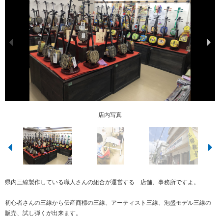
三線教室（個人）、オンライン教室
店内写真
外観２
外観
県内三線製作している職人さんの組合が運営する 店舗、事務所ですよ。
初心者さんの三線から伝産商標の三線、アーティスト三線、泡盛モデル三線の
販売、試し弾くが出来ます。