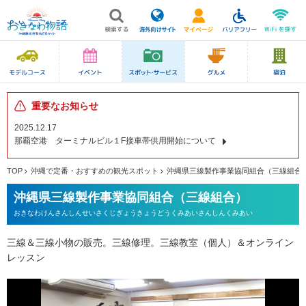
重要なお知らせ
2025.12.17
那覇空港 ターミナルビル１F接車帯供用開始について
TOP
沖縄で定番・おすすめの観光スポット
沖縄県三線製作事業協同組合（三線組合
沖縄県三線製作事業協同組合（三線組合）
おきなわけんさんしんせいさくじぎょうきょうどうくみあいさんしんくみあい
三線＆三線小物の販売。三線修理。三線教室（個人）＆オンライン
レッスン