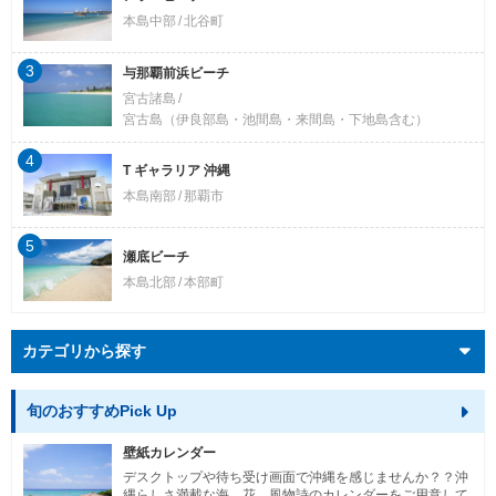
本島中部
北谷町
3
与那覇前浜ビーチ
宮古諸島
宮古島（伊良部島・池間島・来間島・下地島含む）
4
T ギャラリア 沖縄
本島南部
那覇市
5
瀬底ビーチ
本島北部
本部町
カテゴリから探す
旬のおすすめPick Up
壁紙カレンダー
デスクトップや待ち受け画面で沖縄を感じませんか？？沖
縄らしさ満載な海、花、風物詩のカレンダーをご用意して