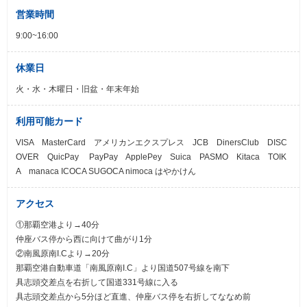
営業時間
9:00~16:00
休業日
火・水・木曜日・旧盆・年末年始
利用可能カード
VISA MasterCard アメリカンエクスプレス JCB DinersClub DISC
OVER QuicPay PayPay ApplePey Suica PASMO Kitaca TOIK
A manaca ICOCA SUGOCA nimoca はやかけん
アクセス
①那覇空港より→40分
仲座バス停から西に向けて曲がり1分
②南風原南I.Cより→20分
那覇空港自動車道「南風原南I.C」より国道507号線を南下
具志頭交差点を右折して国道331号線に入る
具志頭交差点から5分ほど直進、仲座バス停を右折してななめ前