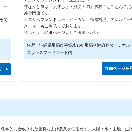
ュー
丼なんと屋は「美味しさ・鮮度・旬」素材にとことんこだ
丼専門店です。
を使
ムスリムフレンドリー、ビーガン、精進料理、アレルギー
メニューもご用意しております。
詳しくは、詳細ページよりご確認下さい♪
住所：沖縄県那覇市字鏡水150 那覇空港旅客ターミナル
階サウスフードコート内
詳細ページを
る
あり、化学的に合成された肥料および農薬を使用せず、太陽・水・土地・生