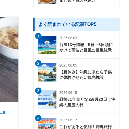
まとめ・魅力を紹介
よく読まれている記事TOP5
1
2026.08.03
台風13号情報｜5日～8日頃に
かけて高波と暴風に厳重注意
2
2025.08.05
【夏休み】沖縄に来たら子供
に体験させたい観光施設
3
2026.06.15
戦後81年目となる6月23日｜沖
縄の慰霊の日
La
4
2025.06.17
これがあると便利！沖縄旅行