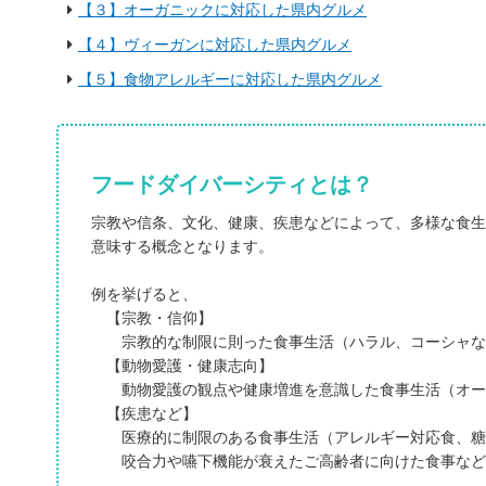
【３】オーガニックに対応した県内グルメ
【４】ヴィーガンに対応した県内グルメ
【５】食物アレルギーに対応した県内グルメ
フードダイバーシティとは？
宗教や信条、文化、健康、疾患などによって、多様な食生
意味する概念となります。
例を挙げると、
【宗教・信仰】
宗教的な制限に則った食事生活（ハラル、コーシャな
【動物愛護・健康志向】
動物愛護の観点や健康増進を意識した食事生活（オー
【疾患など】
医療的に制限のある食事生活（アレルギー対応食、糖
咬合力や嚥下機能が衰えたご高齢者に向けた食事など