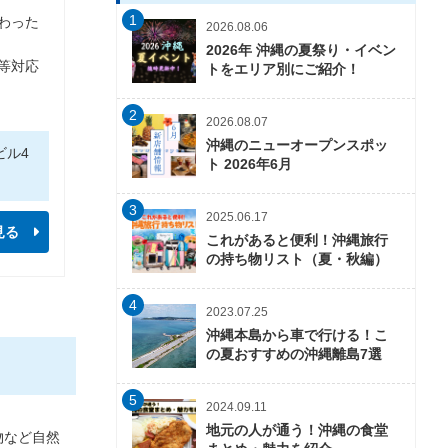
1
わった
2026.08.06
2026年 沖縄の夏祭り・イベン
等対応
トをエリア別にご紹介！
2
2026.08.07
沖縄のニューオープンスポッ
ビル4
ト 2026年6月
3
2025.06.17
見る
これがあると便利！沖縄旅行
の持ち物リスト（夏・秋編）
4
2023.07.25
沖縄本島から車で行ける！こ
の夏おすすめの沖縄離島7選
5
2024.09.11
地元の人が通う！沖縄の食堂
物など自然