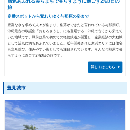
活気あふれる美らまちで暮らすように過ごす2泊3日の
旅
定番スポットから変わりゆく与那原の姿まで
豊富な水を求めて人々が集まり、集落ができたと言われている与那原町。
沖縄最古の歌謡集「おもろさうし」にも登場する、沖縄で古くから栄えて
いた地域です。戦前は県で初めての軽便鉄道が開通し、産業経済の大動脈
として活気に満ちあふれていました。近年開発された東浜エリアには住宅
も立ち並び、住みやすい街としても注目されています。そんな与那原で暮
らすように過ごす2泊3日の旅です。
詳しくはこちら
豊見城市