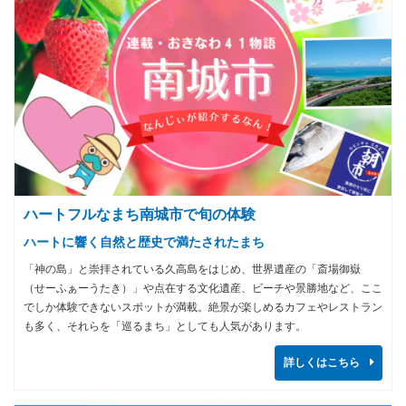
ハートフルなまち南城市で旬の体験
ハートに響く自然と歴史で満たされたまち
「神の島」と崇拝されている久高島をはじめ、世界遺産の「斎場御嶽
（せーふぁーうたき）」や点在する文化遺産、ビーチや景勝地など、ここ
でしか体験できないスポットが満載。絶景が楽しめるカフェやレストラン
も多く、それらを「巡るまち」としても人気があります。
詳しくはこちら