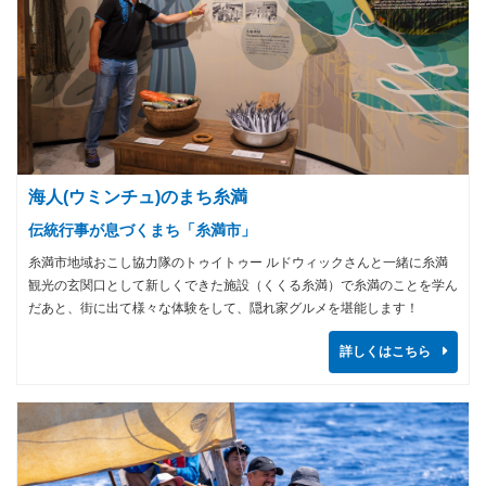
海人(ウミンチュ)のまち糸満
伝統行事が息づくまち「糸満市」
糸満市地域おこし協力隊のトゥイトゥー ルドウィックさんと一緒に糸満
観光の玄関口として新しくできた施設（くくる糸満）で糸満のことを学ん
だあと、街に出て様々な体験をして、隠れ家グルメを堪能します！
詳しくはこちら