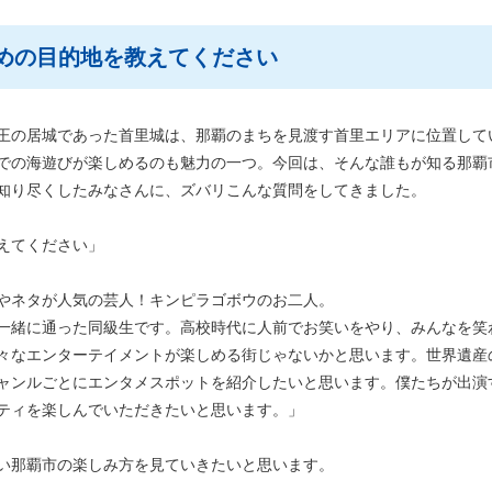
おすすめの目的地を教えてください
王の居城であった首里城は、那覇のまちを見渡す首里エリアに位置して
での海遊びが楽しめるのも魅力の一つ。今回は、そんな誰もが知る那覇
知り尽くしたみなさんに、ズバリこんな質問をしてきました。
えてください」
やネタが人気の芸人！キンピラゴボウのお二人。
一緒に通った同級生です。高校時代に人前でお笑いをやり、みんなを笑
々なエンターテイメントが楽しめる街じゃないかと思います。世界遺産
ャンルごとにエンタメスポットを紹介したいと思います。僕たちが出演
ティを楽しんでいただきたいと思います。」
い那覇市の楽しみ方を見ていきたいと思います。