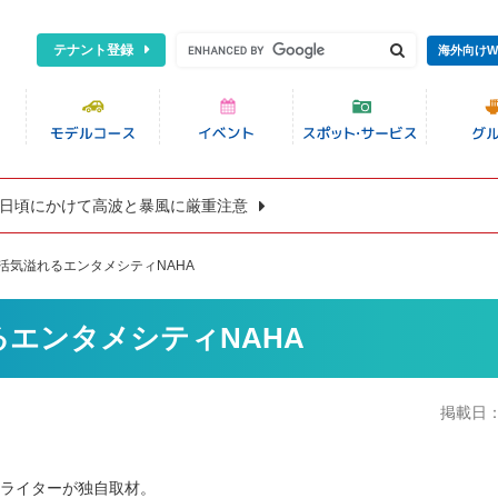
テナント登録
海外向けW
8日頃にかけて高波と暴風に厳重注意
/活気溢れるエンタメシティNAHA
るエンタメシティNAHA
掲載日
地ライターが独自取材。