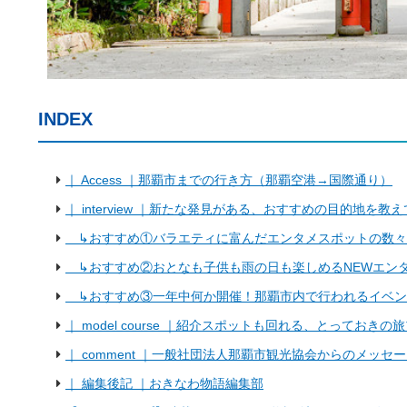
INDEX
｜ Access ｜那覇市までの行き方（那覇空港→国際通り）
｜ interview ｜新たな発見がある、おすすめの目的地を教
↳おすすめ①バラエティに富んだエンタメスポットの数々
↳おすすめ②おとなも子供も雨の日も楽しめるNEWエン
↳おすすめ③一年中何か開催！那覇市内で行われるイベン
｜ model course ｜紹介スポットも回れる、とっておきの
｜ comment ｜一般社団法人那覇市観光協会からのメッセ
｜ 編集後記 ｜おきなわ物語編集部