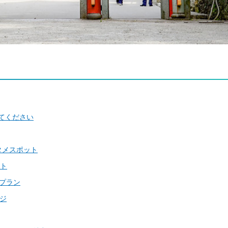
えてください
タメスポット
ト
旅プラン
ージ