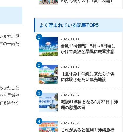
の持ち物リスト（夏・秋編）
よく読まれている記事TOP5
います。歴
1
2026.08.03
市の一面だ
台風13号情報｜5日～8日頃に
かけて高波と暴風に厳重注意
2
2025.08.05
【夏休み】沖縄に来たら子供
に体験させたい観光施設
わせたこと
3
の首里城や
2026.06.15
戦後81年目となる6月23日｜沖
する舞台や
縄の慰霊の日
4
2025.06.17
これがあると便利！沖縄旅行