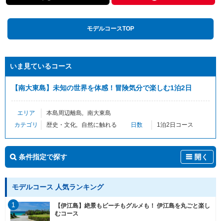
モデルコースTOP
いま見ているコース
【南大東島】未知の世界を体感！冒険気分で楽しむ1泊2日
エリア
本島周辺離島
南大東島
カテゴリ
歴史・文化
自然に触れる
日数
1泊2日コース
条件指定で探す
開く
モデルコース 人気ランキング
1
【伊江島】絶景もビーチもグルメも！ 伊江島を丸ごと楽し
むコース