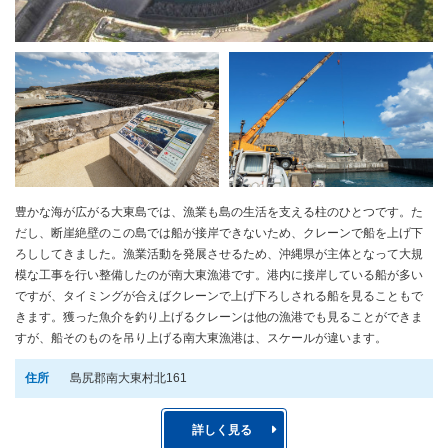
豊かな海が広がる大東島では、漁業も島の生活を支える柱のひとつです。た
だし、断崖絶壁のこの島では船が接岸できないため、クレーンで船を上げ下
ろししてきました。漁業活動を発展させるため、沖縄県が主体となって大規
模な工事を行い整備したのが南大東漁港です。港内に接岸している船が多い
ですが、タイミングが合えばクレーンで上げ下ろしされる船を見ることもで
きます。獲った魚介を釣り上げるクレーンは他の漁港でも見ることができま
すが、船そのものを吊り上げる南大東漁港は、スケールが違います。
住所
島尻郡南大東村北161
詳しく見る