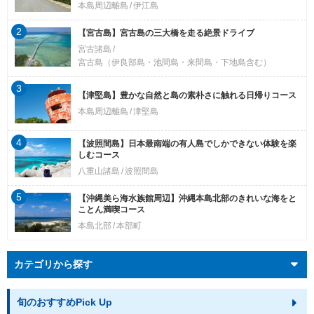
本島周辺離島
伊江島
2
【宮古島】宮古島の三大橋を走る絶景ドライブ
宮古諸島
宮古島（伊良部島・池間島・来間島・下地島含む）
3
【津堅島】豊かな自然と島の素朴さに触れる日帰りコース
本島周辺離島
津堅島
4
【波照間島】日本最南端の有人島でしかできない体験を楽
しむコース
八重山諸島
波照間島
5
【沖縄美ら海水族館周辺】沖縄本島北部のきれいな海をと
ことん満喫コース
本島北部
本部町
カテゴリから探す
旬のおすすめPick Up