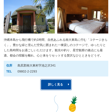
沖縄本島から飛行機で約1時間、自然あふれる南大東島に佇む「コテージきら
く」。豊かな緑と澄んだ空気に囲まれた一棟貸しのコテージで、ゆったりと
した島時間をお過ごしいただけます。観光や釣り、星空観察の拠点にも最
適。都会の喧騒を離れ、心と体をリセットする贅沢なひとときをどうぞ。
住所
島尻郡南大東村字池之沢341
TEL
09802-2-2293
詳しく見る