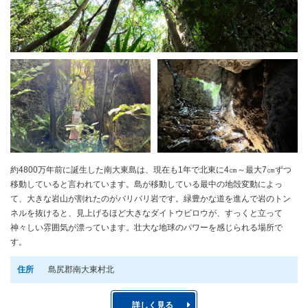
約4800万年前に誕生した南大東島は、現在も1年で北東に4㎝～最大7㎝ずつ
移動していると言われています。島が移動している最中の地殻変動によっ
て、大きな岩山が割れたのがバリバリ岩です。緑豊かな道を進んで岩のトン
ネルを抜けると、見上げるほど大きなダイトウビロウが、すっくと立って
神々しい雰囲気が漂っています。壮大な地球のパワーを感じられる場所で
す。
住所
島尻郡南大東村北
詳しく見る