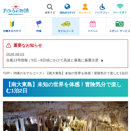
重要なお知らせ
2026.08.03
台風13号情報｜5日～8日頃にかけて高波と暴風に厳重注意
TOP
沖縄のモデルコース
【南大東島】未知の世界を体感！冒険気分で楽しむ1泊2日
【南大東島】未知の世界を体感！冒険気分で楽し
む1泊2日