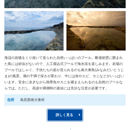
海辺の岩礁をくり抜いて造られた自然いっぱいのプール。断崖絶壁に囲まれ
た島には砂浜がないので、人工堀込式プールで海水浴を楽しみます。岩場の
プールではしゃぐ、子供たちの姿が見られるのも南大東島(みなみだいとうじ
ま)の風景。潮の干満で深さが変わり、中には魚やエビ、カニなどがいっぱい
います。安全に泳ぎながら熱帯魚やカニを捕まえられるのも自然のプールな
らでは。ただし、高波や満潮時の遊泳には充分な注意が必要です。
住所
島尻郡南大東村
詳しく見る