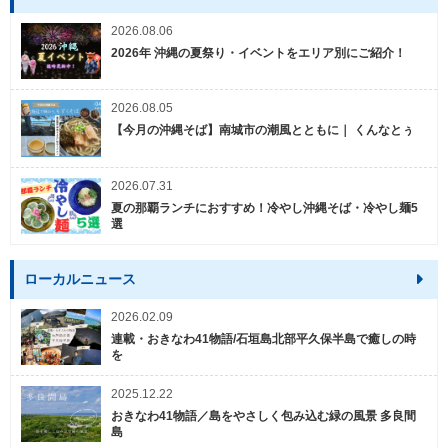
2026.08.06
2026年 沖縄の夏祭り・イベントをエリア別にご紹介！
2026.08.05
【今月の沖縄そば】南城市の潮風とともに｜ くんなとぅ
2026.07.31
夏の那覇ランチにおすすめ！冷やし沖縄そば・冷やし麺5
選
ローカルニュース
2026.02.09
連載・おきなわ41物語/石垣島北部平久保半島で癒しの時
を
2025.12.22
おきなわ41物語／島をやさしく包み込む緑の風景 多良間
島