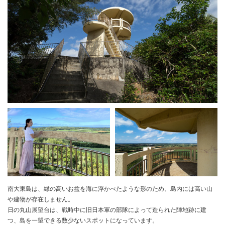
南大東島は、縁の高いお盆を海に浮かべたような形のため、島内には高い山
や建物が存在しません。
日の丸山展望台は、戦時中に旧日本軍の部隊によって造られた陣地跡に建
つ、島を一望できる数少ないスポットになっています。