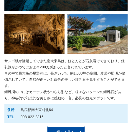
サンゴ礁が隆起してできた南大東島は、ほとんどが石灰岩でできており、鍾
乳洞がかつてはおよそ200カ所あったと言われています。
その中で最大級の星野洞は、長さ375m、約1,000坪の空間。歩道や照明が整
備されていて、自然が創った乳白色の美しい鍾乳石を見学することができま
す。
鍾乳洞の中にはカーテン状やつらら形など、様々なパターンの鍾乳石があ
り、神秘的で幻想的な美しさは感動の一言。必見の観光スポットです。
住所
島尻郡南大東村北64
TEL
098-022-2815