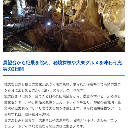
展望台から絶景を眺め、秘境探検や大東グルメを味わう充
実の2日間
雄大な自然と独自の文化が息づく南大東島。限られた滞在時間でも島の魅力
を存分に楽しめるのが、1泊2日のモデルコースです。
旅の始まりは島を一望できる日の丸山展望台から。歴史を学べる「ふるさと
文化センター」や、開拓の象徴シュガートレインを巡り、神秘の鍾乳洞・星
野洞や迫力あるバリバリ岩で大自然を体感します。さらに秘境探検ツアーに
参加すれば、冒険気分も満喫。
食の楽しみも豊富で、大東そばや大東寿司、名物ナワキリ、さわらバニラ
ジェラートアイスなど島ならではの味に出会えます。