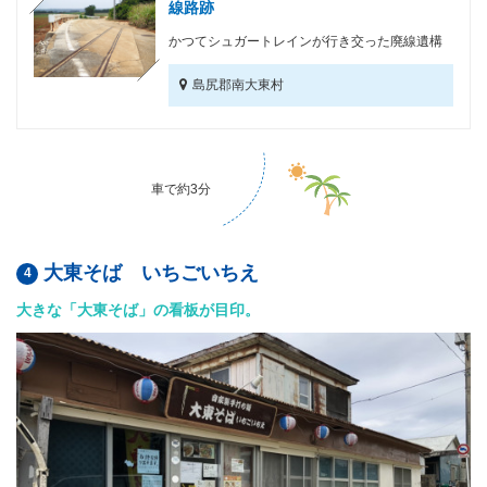
線路跡
かつてシュガートレインが行き交った廃線遺構
島尻郡南大東村
車で約3分
大東そば いちごいちえ
大きな「大東そば」の看板が目印。