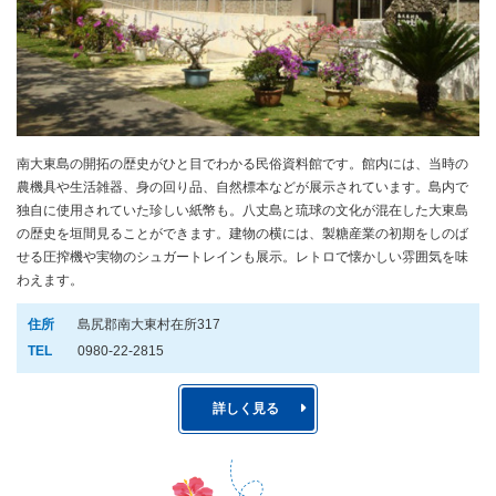
南大東島の開拓の歴史がひと目でわかる民俗資料館です。館内には、当時の
農機具や生活雑器、身の回り品、自然標本などが展示されています。島内で
独自に使用されていた珍しい紙幣も。八丈島と琉球の文化が混在した大東島
の歴史を垣間見ることができます。建物の横には、製糖産業の初期をしのば
せる圧搾機や実物のシュガートレインも展示。レトロで懐かしい雰囲気を味
わえます。
住所
島尻郡南大東村在所317
TEL
0980-22-2815
詳しく見る