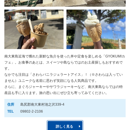
南大東島近海で獲れた新鮮な魚介を使った丼や定食を楽しめる「GYOKUMIカ
フェ」。お食事のあとは、スイーツや島ならではのお土産探しもおすすめで
す。
なかでも注目は「さわらバニラジェラートアイス」！（※さわらは入ってい
ません）ユニークな名前に思わず笑顔になる人気商品です。
さらに、まぐろジャーキーやサワラジャーキーなど、南大東島ならではの特
産品も手に入ります。旅の思い出にぜひ立ち寄ってみてください。
住所
島尻郡南大東村池之沢339-4
TEL
09802-2-2106
詳しく見る