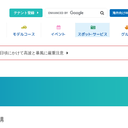
テナント登録
海外向けW
8日頃にかけて高波と暴風に厳重注意
構