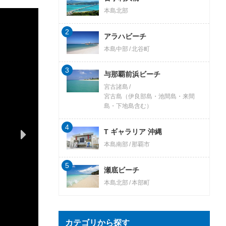
本島北部
2
アラハビーチ
本島中部
北谷町
3
与那覇前浜ビーチ
宮古諸島
宮古島（伊良部島・池間島・来間
島・下地島含む）
4
T ギャラリア 沖縄
本島南部
那覇市
5
瀬底ビーチ
本島北部
本部町
カテゴリから探す