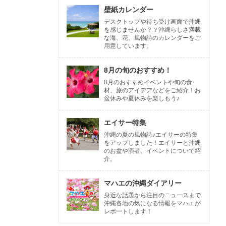
壁紙カレンダー
デスクトップや待ち受け画面で沖縄
を感じませんか？？沖縄らしさ満載
な海、花、風物詩のカレンダーをご
用意しています。
8月の旬のおすすめ！
8月のおすすめイベントや旬の食
材、旅のアイデアなどをご紹介！お
盆休みや夏休みを楽しもう♪
エイサー特集
沖縄の夏の風物詩♪エイサーの特集
をアップしました！エイサーと沖縄
のお盆や演者、イベントについて紹
介。
マハエの沖縄ダイアリー
身近な話題から注目のニュースまで
沖縄各地の気になる情報をマハエが
レポートします！