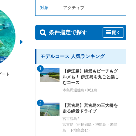
対象
アクティブ
条件指定で探す
開く
モデルコース 人気ランキング
1
【伊江島】絶景もビーチもグ
ゾート
imtida宮古島
ハーミットクラ
ルメも！ 伊江島を丸ごと楽し
むコース
本島周辺離島
伊江島
2
【宮古島】宮古島の三大橋を
走る絶景ドライブ
宮古諸島
宮古島（伊良部島・池間島・来間
島・下地島含む）