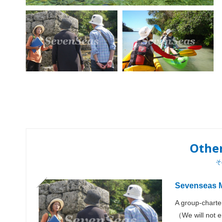
Othe
そ
Sevenseas M
A group-charter
（We will not e