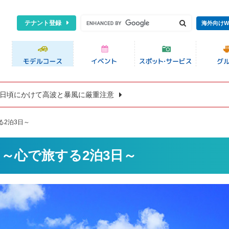
テナント登録
海外向けW
8日頃にかけて高波と暴風に厳重注意
2泊3日～
～心で旅する2泊3日～