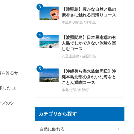
3
【津堅島】豊かな自然と島の
素朴さに触れる日帰りコース
本島周辺離島
津堅島
4
【波照間島】日本最南端の有
人島でしかできない体験を楽
しむコース
八重山諸島
波照間島
5
【沖縄美ら海水族館周辺】沖
度を誇るサ
縄本島北部のきれいな海をと
ことん満喫コース
求した エ
本島北部
本部町
ーズのツ
カテゴリから探す
自然に触れる