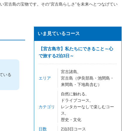
い宮古島の宝物です。その“宮古島らしさ”を未来へとつなげてい
いま見ているコース
【宮古島市】私たちにできること～心
で旅する2泊3日～
宮古諸島
ている
エリア
宮古島（伊良部島・池間島・
来間島・下地島含む）
自然に触れる
ドライブコース
カテゴリ
レンタカーなしで楽しむコー
ス
歴史・文化
日数
2泊3日コース