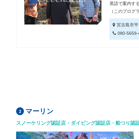
英語で案内す
（このプログ
宮古島市平良
080-5659-
マーリン
スノーケリング認証店・ダイビング認証店・船つり認