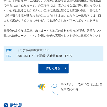
手つかずの自然が今なお残り、大海原が広がる宮城島の観光施設。特許製法
で作られた「ぬちまーす」の工場内には、雪のような塩が降り積もっていま
す。他では見ることができない工場の風景に驚くこと間違い無し！雪のよう
に降り積もる塩が見られるのはココだけ！また、ぬちうなー敷地内には、口
コミで広がり「めざましテレビ」でも紹介されたパワースポットもありま
す！
雪景色のような塩工場、ぬちまーすと地元の食材を使った料理、素晴らしい
眺めの散歩コース・・・。沖縄の自然の素晴らしさを是非ご体感ください！
住所
うるま市与那城宮城2768
TEL
098-983-1140（電話対応時間 8:30～17:30）
詳しく見る
車orタクシーで約15分 または 自
転車で約40分
伊計島