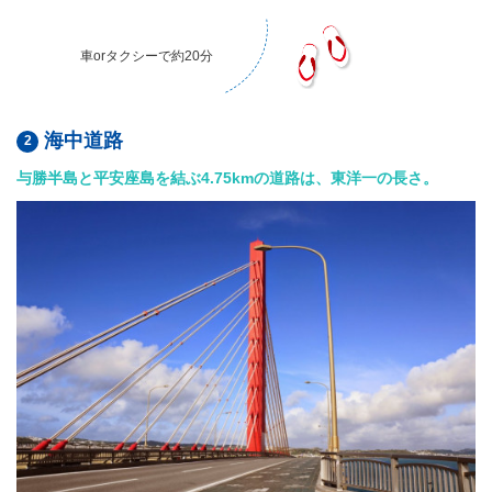
車orタクシーで約20分
海中道路
与勝半島と平安座島を結ぶ4.75kmの道路は、東洋一の長さ。