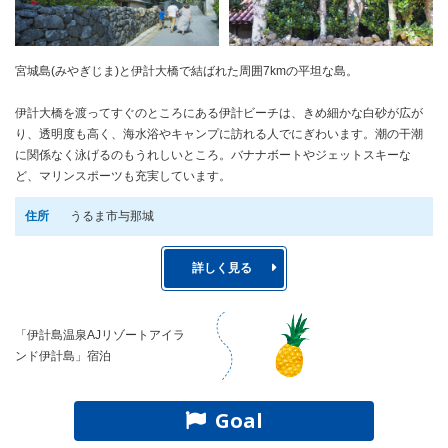
宮城島(みやぎじま)と伊計大橋で結ばれた周囲7kmの平坦な島。
伊計大橋を渡ってすぐのところにある伊計ビーチは、きめ細かな白砂が広が
り、透明度も高く、海水浴やキャンプに訪れる人でにぎわいます。潮の干潮
に関係なく泳げるのもうれしいところ。バナナボートやジェットスキーな
ど、マリンスポーツも充実しています。
住所
うるま市与那城
詳しく見る
「伊計島温泉AJリゾートアイラ
ンド伊計島」宿泊
Goal