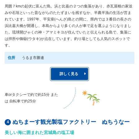
周囲７kmの起伏に富んだ島。浜と比嘉の２つの集落があり、赤瓦屋根の家並
みや石垣といった昔ながらのたたずまいを残すなか、半農半漁の生活が営ま
れています。1997年、平安座(へんざ)島との間に、県内では３番目の長さの
浜比嘉大橋が開通し、本島からより多くの人が車で足を運ぶようになりまし
た。琉球開びゃくの神・アマミキヨが住んでいたと伝えられる島で、集落に
は拝所や御嶽(ウタキ)が点在しています。釣り場としても人気のスポットで
す。
住所
うるま市勝連
詳しく見る
車orタクシーで約で約15分 また
は 自転車で約25分
ぬちまーす観光製塩ファクトリー ぬちうなー
美しい海に囲まれた宮城島の塩工場