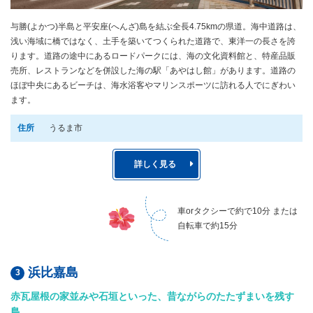
与勝(よかつ)半島と平安座(へんざ)島を結ぶ全長4.75kmの県道。海中道路は、
浅い海域に橋ではなく、土手を築いてつくられた道路で、東洋一の長さを誇
ります。道路の途中にあるロードパークには、海の文化資料館と、特産品販
売所、レストランなどを併設した海の駅「あやはし館」があります。道路の
ほぼ中央にあるビーチは、海水浴客やマリンスポーツに訪れる人でにぎわい
ます。
住所
うるま市
詳しく見る
車orタクシーで約で10分 または
自転車で約15分
浜比嘉島
赤瓦屋根の家並みや石垣といった、昔ながらのたたずまいを残す
島。