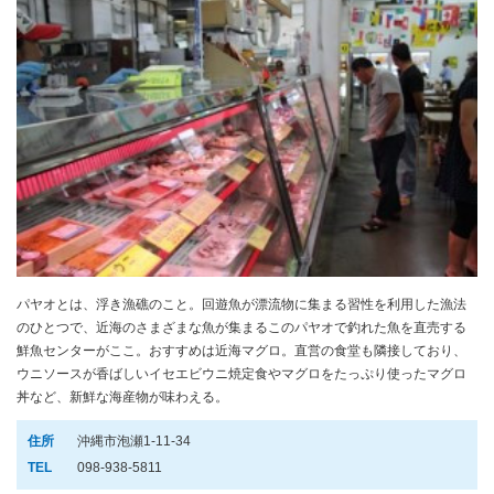
パヤオとは、浮き漁礁のこと。回遊魚が漂流物に集まる習性を利用した漁法
のひとつで、近海のさまざまな魚が集まるこのパヤオで釣れた魚を直売する
鮮魚センターがここ。おすすめは近海マグロ。直営の食堂も隣接しており、
ウニソースが香ばしいイセエビウニ焼定食やマグロをたっぷり使ったマグロ
丼など、新鮮な海産物が味わえる。
住所
沖縄市泡瀬1-11-34
TEL
098-938-5811