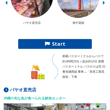
パヤオ直売店
海中道路
Start
那覇バスターミナルからバスで
約1時間20分＋徒歩約10分 那覇
バスターミナル バスのりば⑤ 31
番泡瀬西線 乗車→「美里工業高
校前」下車
パヤオ直売店
沖縄の旬な魚が食べられる鮮魚センター