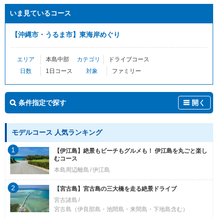
いま見ているコース
【沖縄市・うるま市】東海岸めぐり
エリア
本島中部
カテゴリ
ドライブコース
日数
1日コース
対象
ファミリー
条件指定で探す
開く
モデルコース 人気ランキング
1
【伊江島】絶景もビーチもグルメも！ 伊江島を丸ごと楽し
むコース
本島周辺離島
伊江島
2
【宮古島】宮古島の三大橋を走る絶景ドライブ
宮古諸島
宮古島（伊良部島・池間島・来間島・下地島含む）