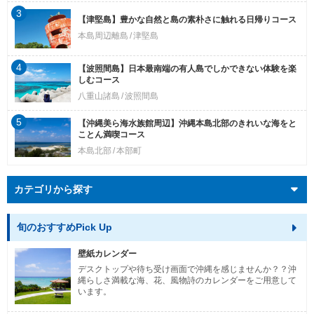
3
【津堅島】豊かな自然と島の素朴さに触れる日帰りコース
本島周辺離島
津堅島
4
【波照間島】日本最南端の有人島でしかできない体験を楽
しむコース
八重山諸島
波照間島
5
【沖縄美ら海水族館周辺】沖縄本島北部のきれいな海をと
ことん満喫コース
本島北部
本部町
カテゴリから探す
旬のおすすめPick Up
壁紙カレンダー
デスクトップや待ち受け画面で沖縄を感じませんか？？沖
縄らしさ満載な海、花、風物詩のカレンダーをご用意して
います。