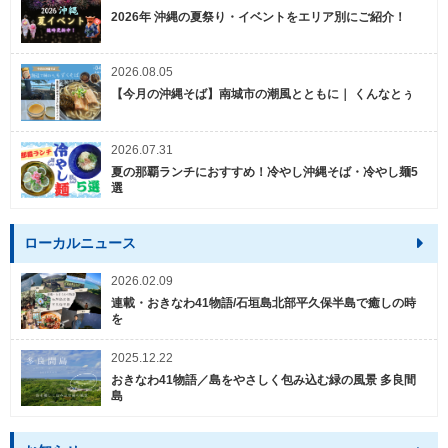
2026年 沖縄の夏祭り・イベントをエリア別にご紹介！
2026.08.05
【今月の沖縄そば】南城市の潮風とともに｜ くんなとぅ
2026.07.31
夏の那覇ランチにおすすめ！冷やし沖縄そば・冷やし麺5
選
ローカルニュース
2026.02.09
連載・おきなわ41物語/石垣島北部平久保半島で癒しの時
を
2025.12.22
おきなわ41物語／島をやさしく包み込む緑の風景 多良間
島