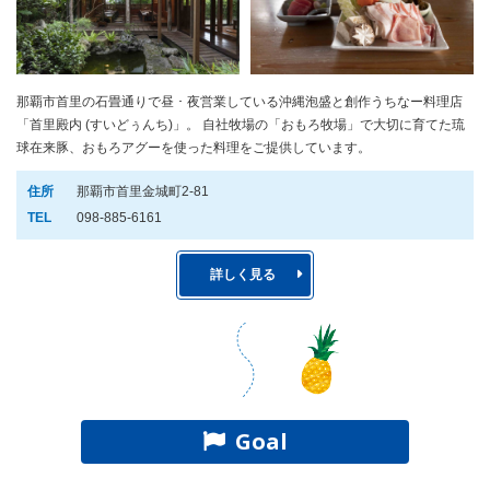
那覇市首里の石畳通りで昼 ･ 夜営業している沖縄泡盛と創作うちなー料理店
「首里殿内 (すいどぅんち)」。 自社牧場の「おもろ牧場」で大切に育てた琉
球在来豚、おもろアグーを使った料理をご提供しています。
住所
那覇市首里金城町2-81
TEL
098-885-6161
詳しく見る
Goal