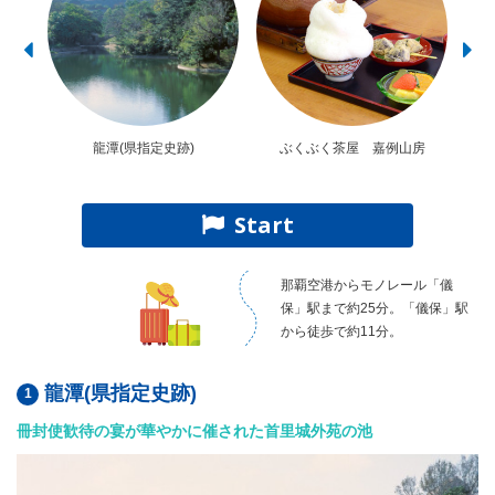
龍潭(県指定史跡)
ぶくぶく茶屋 嘉例山房
Start
那覇空港からモノレール「儀
保」駅まで約25分。「儀保」駅
から徒歩で約11分。
龍潭(県指定史跡)
冊封使歓待の宴が華やかに催された首里城外苑の池