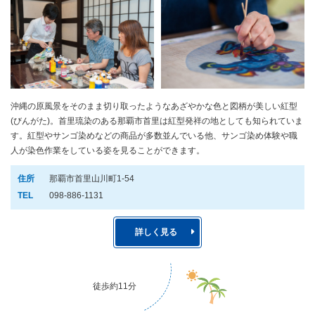
沖縄の原風景をそのまま切り取ったようなあざやかな色と図柄が美しい紅型
(びんがた)。首里琉染のある那覇市首里は紅型発祥の地としても知られていま
す。紅型やサンゴ染めなどの商品が多数並んでいる他、サンゴ染め体験や職
人が染色作業をしている姿を見ることができます。
住所
那覇市首里山川町1-54
TEL
098-886-1131
詳しく見る
徒歩約11分