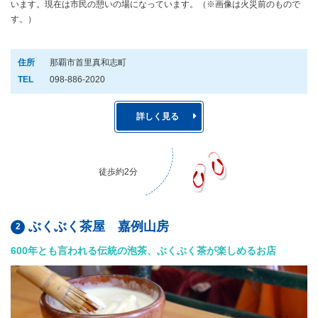
います。現在は市民の憩いの場になっています。（※画像は火災前のもので
す。）
住所
那覇市首里真和志町
TEL
098-886-2020
詳しく見る
徒歩約2分
ぶくぶく茶屋 嘉例山房
600年とも言われる伝統の泡茶、ぶくぶく茶が楽しめるお店