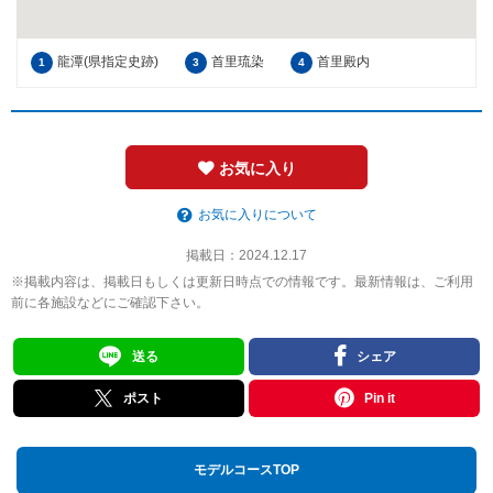
龍潭(県指定史跡)
首里琉染
首里殿内
1
3
4
お気に入り
お気に入りについて
掲載日：
2024.12.17
※掲載内容は、掲載日もしくは更新日時点での情報です。最新情報は、ご利用
前に各施設などにご確認下さい。
送る
シェア
ポスト
Pin it
モデルコースTOP