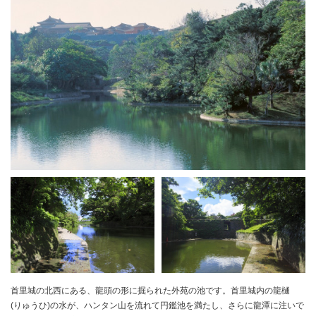
首里城の北西にある、龍頭の形に掘られた外苑の池です。首里城内の龍樋
(りゅうひ)の水が、ハンタン山を流れて円鑑池を満たし、さらに龍潭に注いで